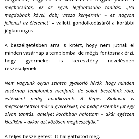
megbocsátás, ez az egyik legfontosabb tanítás: ,,
Ha
megdobnak kővel, dobj vissza kenyérrel!” –
ez nagyon
jellemzi az életemet”
– vallott gondolkodásáról a korábbi
jégkorongos
.
A beszélgetésben arra is kitért, hogy nem jutnak el
minden vasárnap a templomba, de mégis fontosnak érzi,
hogy gyermekei is keresztény nevelésben
részesüljenek:
Nem vagyunk olyan szinten gyakorló hívők, hogy minden
vasárnap templomba menjünk, de sokat beszélünk róla,
esténként pedig imádkozunk. A Képes Bibliával is
megismertettem már a gyerekeket, ha pedig eszembe jut egy
olyan tanítás, amelyet korábban halottam – akár egészen
kicsiként – akkor azt közösen megbeszéljük.”
A teljes beszélgetést
itt hallgathatod meg
.