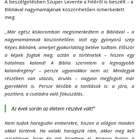
A beszélgetésben Szuper Levente a hitéről is beszélt – a
Bibliával nagymamájának köszönhetően ismerkedett
meg:
,,Már egész kiskoromban megismerkedtem a Bibliával – a
nagymamámnak köszönhetően. Volt egy gyönyörű szép
Képes Bibliánk, amelyet gyakorlatilag betéve tudtam. Először
a képek fogtak meg, aztán a történetek – hiszen egy
hatalmas kaland! A Biblia szerintem a legnagyobb
kalandregény” – persze ugyanakkor nem az. Mindegyik
részében van utazás, árulás – nagyon megfogott már
gyerekként is. Persze később a tanítások is: a jóra, a
pozitívra, a családra való fókuszálás.
Az évek során az életem részévé vált!”
Nem tudok haragudni emberekre, hiszen a világon minden
okkal történik. Ha valaki haragszik rám, akkor meg kell
vizsgálnom, hogy én mit követtem el. Nagyon fontos a