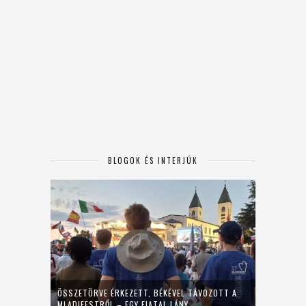
BLOGOK ÉS INTERJÚK
ÖSSZETÖRVE ÉRKEZETT, BÉKÉVEL TÁVOZOTT A
MLADIFESTRŐL – EGY FIATAL LÁNY