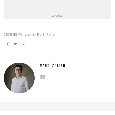
hirdetés
2020.08.26.
szerző:
Martí Zoltán
MARTÍ ZOLTÁN