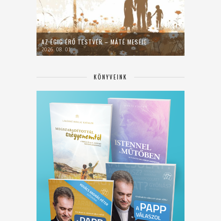
AZ ÉGIG ÉRŐ TESTVÉR – MÁTÉ MESÉJE
2026. 08. 01.
KÖNYVEINK