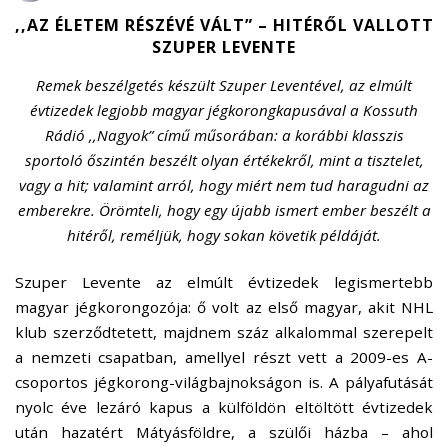
,,AZ ÉLETEM RÉSZÉVÉ VÁLT” – HITÉRŐL VALLOTT
SZUPER LEVENTE
Remek beszélgetés készült Szuper Leventével, az elmúlt
évtizedek legjobb magyar jégkorongkapusával a Kossuth
Rádió ,,Nagyok” című műsorában: a korábbi klasszis
sportoló őszintén beszélt olyan értékekről, mint a tisztelet,
vagy a hit; valamint arról, hogy miért nem tud haragudni az
emberekre. Örömteli, hogy egy újabb ismert ember beszélt a
hitéről, reméljük, hogy sokan követik példáját.
Szuper Levente az elmúlt évtizedek legismertebb
magyar jégkorongozója: ő volt az első magyar, akit NHL
klub szerződtetett, majdnem száz alkalommal szerepelt
a nemzeti csapatban, amellyel részt vett a 2009-es A-
csoportos jégkorong-világbajnokságon is. A pályafutását
nyolc éve lezáró kapus a külföldön eltöltött évtizedek
után hazatért Mátyásföldre, a szülői házba – ahol