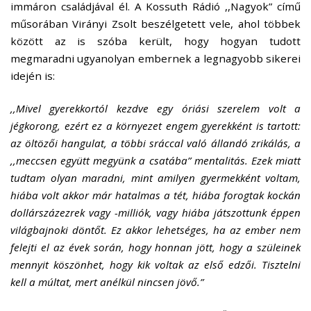
immáron családjával él. A Kossuth Rádió ,,Nagyok” című
műsorában Virányi Zsolt beszélgetett vele, ahol többek
között az is szóba került, hogy hogyan tudott
megmaradni ugyanolyan embernek a legnagyobb sikerei
idején is:
,,Mivel gyerekkortól kezdve egy óriási szerelem volt a
jégkorong, ezért ez a környezet engem gyerekként is tartott:
az öltözői hangulat, a többi sráccal való állandó zrikálás, a
,,meccsen együtt megyünk a csatába” mentalitás. Ezek miatt
tudtam olyan maradni, mint amilyen gyermekként voltam,
hiába volt akkor már hatalmas a tét, hiába forogtak kockán
dollárszázezrek vagy -milliók, vagy hiába játszottunk éppen
világbajnoki döntőt. Ez akkor lehetséges, ha az ember nem
felejti el az évek során, hogy honnan jött, hogy a szüleinek
mennyit köszönhet, hogy kik voltak az első edzői. Tisztelni
kell a múltat, mert anélkül nincsen jövő.”