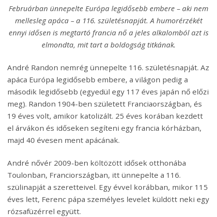
Februárban ünnepelte Európa legidősebb embere – aki nem
mellesleg apáca – a 116. születésnapját. A humorérzékét
ennyi idősen is megtartó francia nő a jeles alkalomból azt is
elmondta, mit tart a boldogság titkának.
André Randon nemrég ünnepelte 116. születésnapját. Az
apáca Európa legidősebb embere, a világon pedig a
második legidősebb (egyedül egy 117 éves japán nő előzi
meg). Randon 1904-ben született Franciaországban, és
19 éves volt, amikor katolizált. 25 éves korában kezdett
el árvákon és időseken segíteni egy francia kórházban,
majd 40 évesen ment apácának.
André nővér 2009-ben költözött idősek otthonába
Toulonban, Franciországban, itt ünnepelte a 116.
szülinapját a szeretteivel. Egy évvel korábban, mikor 115
éves lett, Ferenc pápa személyes levelet küldött neki egy
rózsafüzérrel együtt.