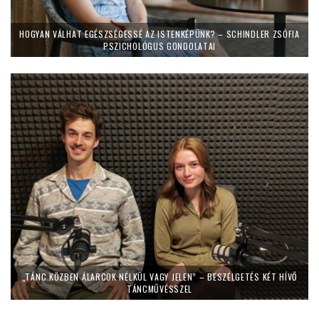
HOGYAN VÁLHAT EGÉSZSÉGESSÉ AZ ISTENKÉPÜNK? – SCHINDLER ZSÓFIA
PSZICHOLÓGUS GONDOLATAI
„TÁNC KÖZBEN ÁLARCOK NÉLKÜL VAGY JELEN” – BESZÉLGETÉS KÉT HÍVŐ
TÁNCMŰVÉSSZEL