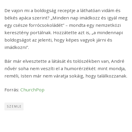
De vajon mi a boldogság receptje a láthatóan vidám és
békés apáca szerint? „Minden nap imádkozz és igyál meg
egy csésze forrócsokoládét” – mondta egy nemzetközi
keresztény portálnak. Hozzátette azt is, „a mindennapi
boldogságot az jelenti, hogy képes vagyok járni és
imádkozni”.
Bár már elvesztette a látását és tolószékben van, André
nővér soha nem veszíti el a humorérzékét: mint mondja,
reméli, Isten már nem váratja sokáig, hogy találkozzanak.
Forrás:
ChurchPop
SZEMLE