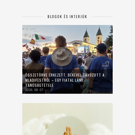
BLOGOK ÉS INTERJÚK
ÖSSZETÖRVE ÉRKEZETT, BÉKÉVEL TÁVOZOTT A
MLADIFESTRŐL – EGY FIATAL LÁNY
TANÚSÁGTÉTELE
2026. 08. 07.