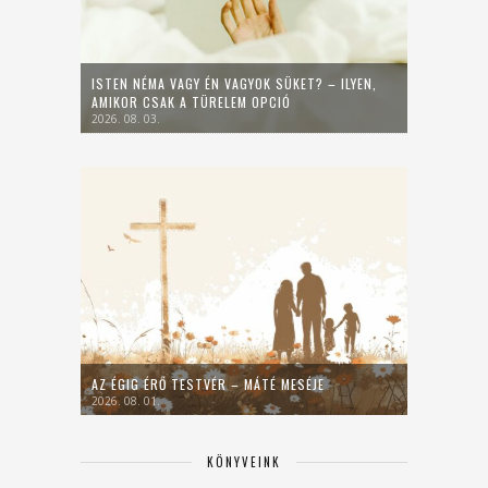
ISTEN NÉMA VAGY ÉN VAGYOK SÜKET? – ILYEN,
AMIKOR CSAK A TÜRELEM OPCIÓ
2026. 08. 03.
AZ ÉGIG ÉRŐ TESTVÉR – MÁTÉ MESÉJE
2026. 08. 01.
KÖNYVEINK