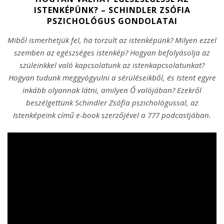
ISTENKÉPÜNK? – SCHINDLER ZSÓFIA
PSZICHOLÓGUS GONDOLATAI
Miből ismerhetjük fel, ha torzult az istenképünk? Milyen ezzel
szemben az egészséges istenkép? Hogyan befolyásolja az
szüleinkkel való kapcsolatunk az istenkapcsolatunkat?
Hogyan tudunk meggyógyulni a sérüléseikből, és Istent egyre
inkább olyannak látni, amilyen Ő valójában? Ezekről
beszélgettünk Schindler Zsófia pszichológussal, az
Istenképeink című e-book szerzőjével a 777 podcastjában.