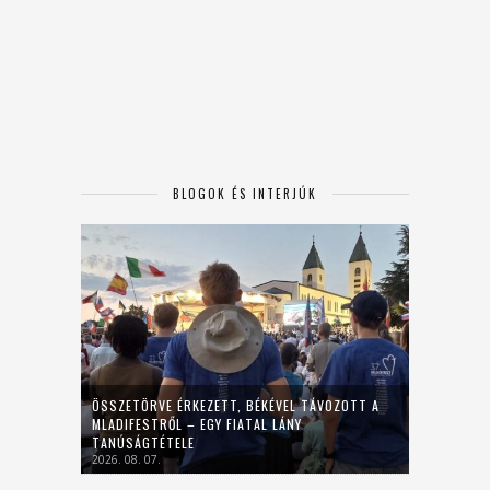
BLOGOK ÉS INTERJÚK
ÖSSZETÖRVE ÉRKEZETT, BÉKÉVEL TÁVOZOTT A
MLADIFESTRŐL – EGY FIATAL LÁNY
TANÚSÁGTÉTELE
2026. 08. 07.