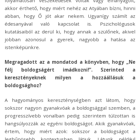
folyamatosan veszekedések voltak vagy elhanyagolt,
akkor érthető, hogy miért nehéz az Atyában bízni, hinni
abban, hogy Ő jót akar nekem. Ugyanígy számít az
édesanyával való kapcsolat is. Pszichológusok
kutatásaiból az derül ki, hogy annak a szülőnek, akivel
jobban azonosul a gyerek, nagyobb a hatása az
istenképünkre.
Megragadott az a mondatod a könyvben, hogy „Ne
félj boldogságért imádkozni!”. Szerinted a
keresztényeknek milyen a hozzáállásuk a
boldogsághoz?
A hagyományos kereszténységben azt látom, hogy
sokszor nagyon gyanakvóak a boldogsággal szemben, a
progresszívebb vonalban pedig szerintem túlzottan is
hangsúlyozzák az egyéni boldogságot. Akik gyanakvóak,
értem, hogy miért azok: sokszor a boldogságot a
legbűnösebb kontextusban látjuk. Látunk például