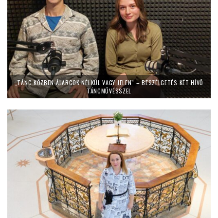
„TÁNC KÖZBEN ÁLARCOK NÉLKÜL VAGY JELEN” – BESZÉLGETÉS KÉT HÍVŐ
TÁNCMŰVÉSSZEL