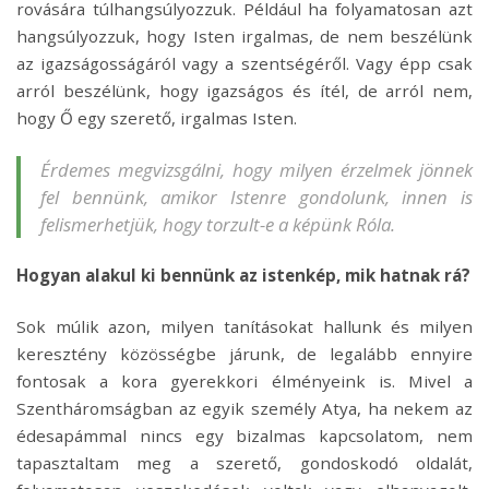
rovására túlhangsúlyozzuk. Például ha folyamatosan azt
hangsúlyozzuk, hogy Isten irgalmas, de nem beszélünk
az igazságosságáról vagy a szentségéről. Vagy épp csak
arról beszélünk, hogy igazságos és ítél, de arról nem,
hogy Ő egy szerető, irgalmas Isten.
Érdemes megvizsgálni, hogy milyen érzelmek jönnek
fel bennünk, amikor Istenre gondolunk, innen is
felismerhetjük, hogy torzult-e a képünk Róla.
Hogyan alakul ki bennünk az istenkép, mik hatnak rá?
Sok múlik azon, milyen tanításokat hallunk és milyen
keresztény közösségbe járunk, de legalább ennyire
fontosak a kora gyerekkori élményeink is. Mivel a
Szentháromságban az egyik személy Atya, ha nekem az
édesapámmal nincs egy bizalmas kapcsolatom, nem
tapasztaltam meg a szerető, gondoskodó oldalát,