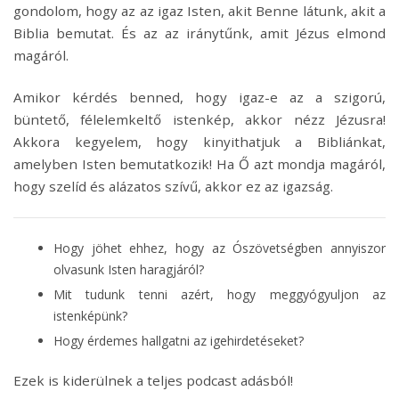
gondolom, hogy az az igaz Isten, akit Benne látunk, akit a
Biblia bemutat. És az az iránytűnk, amit Jézus elmond
magáról.
Amikor kérdés benned, hogy igaz-e az a szigorú,
büntető, félelemkeltő istenkép, akkor nézz Jézusra!
Akkora kegyelem, hogy kinyithatjuk a Bibliánkat,
amelyben Isten bemutatkozik! Ha Ő azt mondja magáról,
hogy szelíd és alázatos szívű, akkor ez az igazság.
Hogy jöhet ehhez, hogy az Ószövetségben annyiszor
olvasunk Isten haragjáról?
Mit tudunk tenni azért, hogy meggyógyuljon az
istenképünk?
Hogy érdemes hallgatni az igehirdetéseket?
Ezek is kiderülnek a teljes podcast adásból!