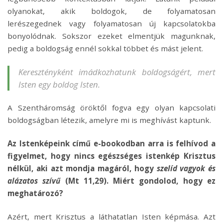
olyanokat, akik boldogok, de folyamatosan
lerészegednek vagy folyamatosan új kapcsolatokba
bonyolódnak. Sokszor ezeket elmentjük magunknak,
pedig a boldogság ennél sokkal többet és mást jelent.
Keresztényként imádkozhatunk boldogságért, mert
Isten egy boldog Isten.
A Szentháromság öröktől fogva egy olyan kapcsolati
boldogságban létezik, amelyre mi is meghívást kaptunk.
Az Istenképeink című e-bookodban arra is felhívod a
figyelmet, hogy nincs egészséges istenkép Krisztus
nélkül, aki azt mondja magáról, hogy
szelíd vagyok és
alázatos szívű
(Mt 11,29). Miért gondolod, hogy ez
meghatározó?
Azért, mert Krisztus a láthatatlan Isten képmása. Azt