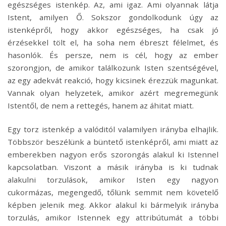
egészséges istenkép. Az, ami igaz. Ami olyannak látja
Istent, amilyen Ő. Sokszor gondolkodunk úgy az
istenképről, hogy akkor egészséges, ha csak jó
érzésekkel tölt el, ha soha nem ébreszt félelmet, és
hasonlók. És persze, nem is cél, hogy az ember
szorongjon, de amikor találkozunk Isten szentségével,
az egy adekvát reakció, hogy kicsinek érezzük magunkat.
Vannak olyan helyzetek, amikor azért megremegünk
Istentől, de nem a rettegés, hanem az áhitat miatt.
Egy torz istenkép a valóditól valamilyen irányba elhajlik.
Többször beszélünk a büntető istenképről, ami miatt az
emberekben nagyon erős szorongás alakul ki Istennel
kapcsolatban. Viszont a másik irányba is ki tudnak
alakulni torzulások, amikor Isten egy nagyon
cukormázas, megengedő, tőlünk semmit nem követelő
képben jelenik meg. Akkor alakul ki bármelyik irányba
torzulás, amikor Istennek egy attribútumát a többi