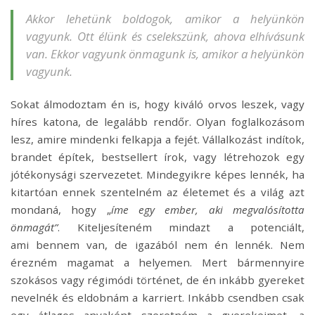
Akkor lehetünk boldogok, amikor a helyünkön
vagyunk. Ott élünk és cselekszünk, ahova elhívásunk
van. Ekkor vagyunk önmagunk is, amikor a helyünkön
vagyunk.
Sokat álmodoztam én is, hogy kiváló orvos leszek, vagy
híres katona, de legalább rendőr. Olyan foglalkozásom
lesz, amire mindenki felkapja a fejét. Vállalkozást indítok,
brandet építek, bestsellert írok, vagy létrehozok egy
jótékonysági szervezetet. Mindegyikre képes lennék, ha
kitartóan ennek szentelném az életemet és a világ azt
mondaná, hogy „
íme egy ember, aki megvalósította
önmagát”
. Kiteljesíteném mindazt a potenciált,
ami
bennem van, de igazából nem én lennék. Nem
érezném magamat a helyemen. Mert bármennyire
szokásos vagy régimódi történet, de én inkább gyereket
nevelnék és eldobnám a karriert. Inkább csendben csak