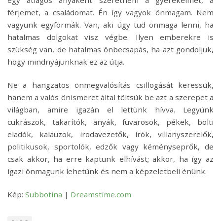
egy átlagos anyaként szeretném a gyerekeimet, a
férjemet, a családomat. Én így vagyok önmagam. Nem
vagyunk egyformák. Van, aki úgy tud önmaga lenni, ha
hatalmas dolgokat visz végbe. Ilyen emberekre is
szükség van, de hatalmas önbecsapás, ha azt gondoljuk,
hogy mindnyájunknak ez az útja.
Ne a hangzatos önmegvalósítás csillogását keressük,
hanem a valós önismeret által töltsük be azt a szerepet a
világban, amire igazán el lettünk hívva. Legyünk
cukrászok, takarítók, anyák, fuvarosok, pékek, bolti
eladók, kalauzok, irodavezetők, írók, villanyszerelők,
politikusok, sportolók, edzők vagy kéményseprők, de
csak akkor, ha erre kaptunk elhívást; akkor, ha így az
igazi önmagunk lehetünk és nem a képzeletbeli énünk.
Kép:
Subbotina
|
Dreamstime.com