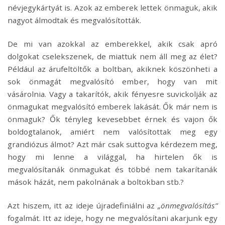
névjegykártyát is. Azok az emberek lettek önmaguk, akik
nagyot álmodtak és megvalósították.
De mi van azokkal az emberekkel, akik csak apró
dolgokat cselekszenek, de miattuk nem áll meg az élet?
Például az árufeltöltők a boltban, akiknek köszönheti a
sok önmagát megvalósító ember, hogy van mit
vásárolnia. Vagy a takarítók, akik fényesre suvickolják az
önmagukat megvalósító emberek lakását. Ők már nem is
önmaguk? Ők tényleg kevesebbet érnek és vajon ők
boldogtalanok, amiért nem valósítottak meg egy
grandiózus álmot? Azt már csak suttogva kérdezem meg,
hogy mi lenne a világgal, ha hirtelen ők is
megvalósítanák önmagukat és többé nem takarítanák
mások házát, nem pakolnának a boltokban stb.?
Azt hiszem, itt az ideje újradefiniálni az
„önmegvalósítás”
fogalmát. Itt az ideje, hogy ne megvalósítani akarjunk egy