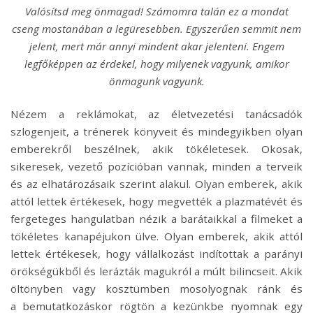
Valósítsd meg önmagad! Számomra talán ez a mondat
cseng mostanában a
legüresebben. Egyszerűen semmit nem
jelent, mert már annyi mindent akar jelenteni. Engem
legfőképpen az érdekel, hogy milyenek vagyunk, amikor
önmagunk vagyunk.
Nézem a reklámokat, az életvezetési tanácsadók
szlogenjeit, a trénerek könyveit és mindegyikben olyan
emberekről beszélnek, akik tökéletesek. Okosak,
sikeresek, vezető pozícióban vannak, minden a terveik
és az elhatározásaik szerint alakul. Olyan emberek, akik
attól lettek értékesek, hogy megvették a plazmatévét és
fergeteges hangulatban nézik a barátaikkal a filmeket a
tökéletes kanapéjukon ülve. Olyan emberek, akik attól
lettek értékesek, hogy vállalkozást indítottak a parányi
örökségükből és lerázták magukról a múlt bilincseit. Akik
öltönyben vagy kosztümben mosolyognak ránk és
a bemutatkozáskor rögtön a kezünkbe nyomnak egy