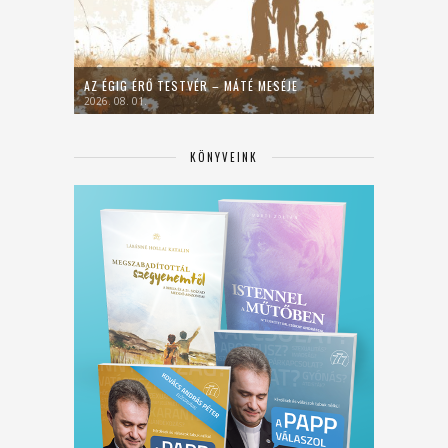
AZ ÉGIG ÉRŐ TESTVÉR – MÁTÉ MESÉJE
2026. 08. 01.
KÖNYVEINK