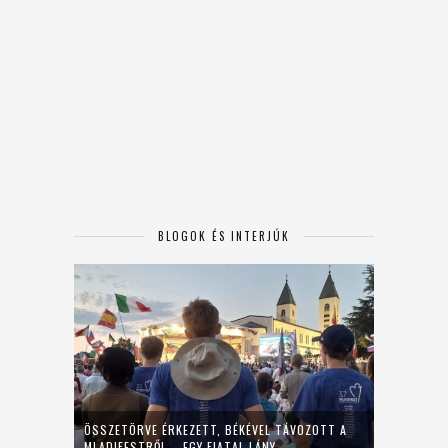
BLOGOK ÉS INTERJÚK
ÖSSZETÖRVE ÉRKEZETT, BÉKÉVEL TÁVOZOTT A
MLADIFESTRŐL – EGY FIATAL LÁNY