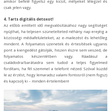
amikor befelé figyelsz egy kicsit, mélyeket lélegzel és
csak jelen vagy.
4. Tarts digitális detoxot!
Az előbb említett idő megvalósításához nagy segítséget
nyújthat, ha teljesen szünetelteted néhány nap erejéig a
közösségi médiafelületeket, az e-mailezést és lehetőleg
mindent. A folyamatos üzenetek és értesítések ugyanis
pont a kiengedést gátolják, hiszen észre sem veszed, de
folyamatos készenlétben vagy. Ráadásul a
családodra/barátaidra sem tudod a teljes figyelmed
fordítani, ha fél szemmel a telefont nézed. Szóval küzdd
le az érzést, hogy lemaradsz valami fontosról (nem fogsz)
és kapcsolj ki – minden értelemben!