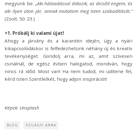
megyünk be.
„Aki hálaadással áldozik, az dicsőít engem, és
aki ilyen úton jár, annak mutatom meg Isten szabadítását.”
(Zsolt. 50: 23.)
+1. Próbálj ki valami újat!
Ahogy a járvány és a karantén idején, úgy a nyári
kikapcsolódáskor is felfedezhetünk néhány új és kreatív
tevékenységet. Gondolj arra, mi az, amit szívesen
csinálnál, de egész évben halogatod, mondván, hogy
nincs rá időd. Most van! Ha nem tudod, mi üdítene fel,
kérd Isten Szentlelkét, hogy adjon inspirációt!
Képek: Unsplash
BLOG
SZILÁGYI ANNA