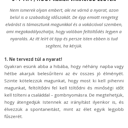
Nem ismerek olyan embert, aki ne várná a nyarat, azon
belül is a szabadság időszakát. De épp emiatt rengeteg
elvárást is támasztunk magunkkal és a vakációval szemben,
ami megakadályozhatja, hogy valóban feltöltődés legyen a
nyaralás. Az itt leírt öt tipp és persze Isten ebben is tud
segíteni, ha kérjük.
1. Ne tervezd túl a nyarat!
Gyakran esünk abba a hibába, hogy néhány napba vagy
hétbe akarjuk belesűríteni az év összes jó élményét.
Szinte kötelezzük magunkat, hogy most ki kell pihenni
magunkat, feltöltődni fel kell töltődni és minőségi időt
kell tölteni a családdal – gombnyomásra. De megtehetjük,
hogy átengedjük Istennek az irányítást ilyenkor is, és
élvezzük a spontaneitást, mint az élet egyik legjobb
fűszerét.