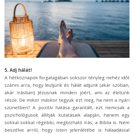
5. Adj hálát!
A hétköznapok forgatagában sokszor tényleg nehéz időt
szánni arra, hogy leüljünk és hálát adjunk (akár szóban,
akár írásban) Jézusnak minden jóért, ami az életünk
része. De mikor máskor tegyük ezt meg, ha nem a nyári
szünetben? A pozitív hatása garantált, ezt nemcsak a
pszichológusok állítják kutatásaik alapján, hanem egy
sokkal-sokkal régebbi, megbízható írás, a Biblia is. Nem
beszélve arról, hogy Isten jelenlétébe is hálaadással