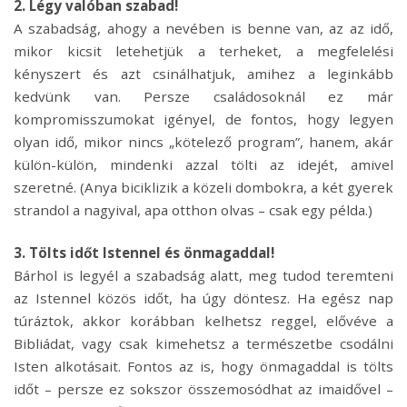
2. Légy valóban szabad!
A szabadság, ahogy a nevében is benne van, az az idő,
mikor kicsit letehetjük a terheket, a megfelelési
kényszert és azt csinálhatjuk, amihez a leginkább
kedvünk van. Persze családosoknál ez már
kompromisszumokat igényel, de fontos, hogy legyen
olyan idő, mikor nincs „kötelező program”, hanem, akár
külön-külön, mindenki azzal tölti az idejét, amivel
szeretné. (Anya biciklizik a közeli dombokra, a két gyerek
strandol a nagyival, apa otthon olvas – csak egy példa.)
3. Tölts időt Istennel és önmagaddal!
Bárhol is legyél a szabadság alatt, meg tudod teremteni
az Istennel közös időt, ha úgy döntesz. Ha egész nap
túráztok, akkor korábban kelhetsz reggel, elővéve a
Bibliádat, vagy csak kimehetsz a természetbe csodálni
Isten alkotásait. Fontos az is, hogy önmagaddal is tölts
időt – persze ez sokszor összemosódhat az imaidővel –