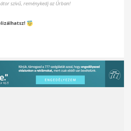
átor szívű, reménykedj az Úrban!
lizálhatsz!