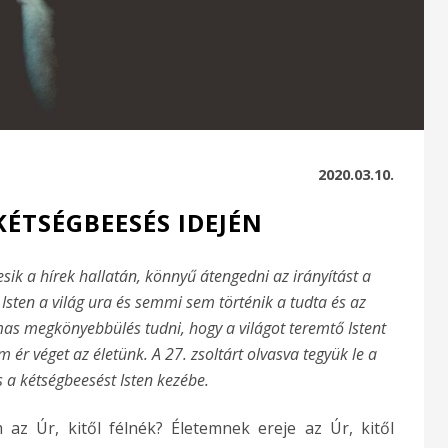
2020.03.10.
KÉTSÉGBEESÉS IDEJÉN
sik a hírek hallatán, könnyű átengedni az irányítást a
Isten a világ ura és semmi sem történik a tudta és az
mas megkönyebbülés tudni, hogy a világot teremtő Istent
m ér véget az életünk. A 27. zsoltárt olvasva tegyük le a
s a kétségbeesést Isten kezébe.
az Úr, kitől félnék? Életemnek ereje az Úr, kitől