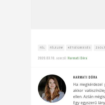
FÉL
FÉLELEM
KÉTSÉGBEESÉS
ZSOL
2020.03.10.
szerző:
Harmati Dóra
HARMATI DÓRA
Ha megkérdezel p
akkor valószínűle
ellen. Aztán mégis
Egy egyszerű lány