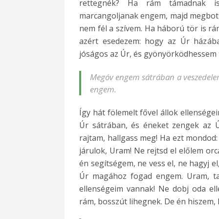
rettegnék? Ha rám támadnak is
marcangoljanak engem, majd megbotlan
nem fél a szívem. Ha háború tör is rá
azért esedezem: hogy az Úr házába
jóságos az Úr, és gyönyörködhessem
Megóv engem sátrában a veszedelem 
engem.
Így hát fölemelt fővel állok ellenség
Úr sátrában, és éneket zengek az Ú
rajtam, hallgass meg! Ha ezt mondod: J
járulok, Uram! Ne rejtsd el előlem or
én segítségem, ne vess el, ne hagyj e
Úr magához fogad engem. Uram, tan
ellenségeim vannak! Ne dobj oda el
rám, bosszút lihegnek. De én hiszem,