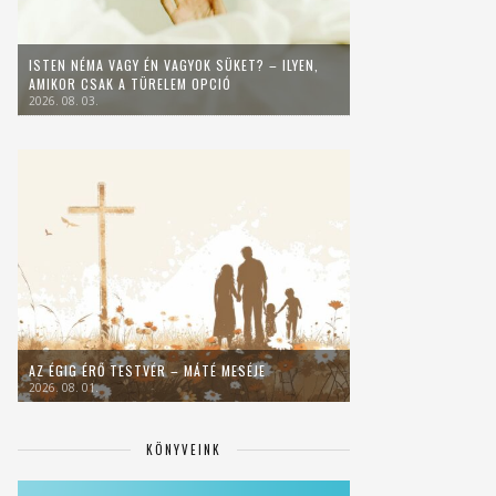
ISTEN NÉMA VAGY ÉN VAGYOK SÜKET? – ILYEN,
AMIKOR CSAK A TÜRELEM OPCIÓ
2026. 08. 03.
AZ ÉGIG ÉRŐ TESTVÉR – MÁTÉ MESÉJE
2026. 08. 01.
KÖNYVEINK