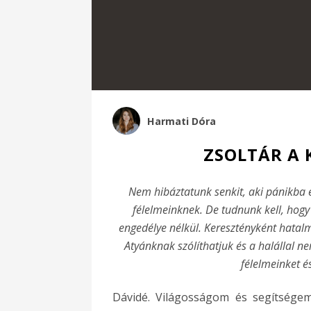
Harmati Dóra
ZSOLTÁR A 
Nem hibáztatunk senkit, aki pánikba e
félelmeinknek. De tudnunk kell, hogy 
engedélye nélkül. Keresztényként hatal
Atyánknak szólíthatjuk és a halállal ne
félelmeinket é
Dávidé. Világosságom és segítségem 