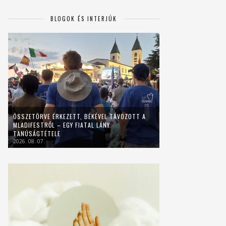
BLOGOK ÉS INTERJÚK
ÖSSZETÖRVE ÉRKEZETT, BÉKÉVEL TÁVOZOTT A
MLADIFESTRŐL – EGY FIATAL LÁNY
TANÚSÁGTÉTELE
2026. 08. 07.