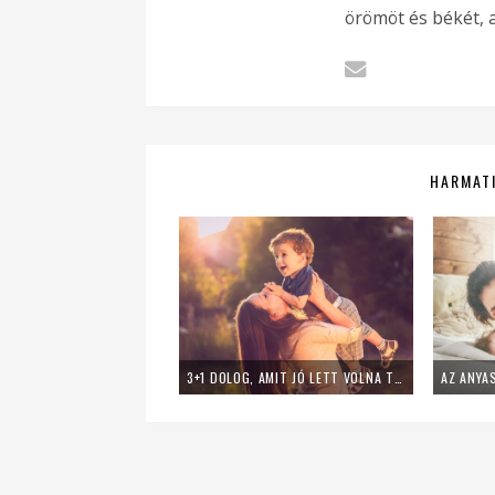
örömöt és békét, a
HARMATI
3+1 DOLOG, AMIT JÓ LETT VOLNA TUDNOM, MIELŐTT ANYA LESZEK