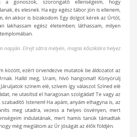
 a gonoszok, szorongató ellenségeim, hogy
ak, és elesnek. Ha egy egész tábor jön is ellenem,
m, én akkor is bizakodom. Egy dolgot kérek az Úrtól,
n lakhassam egész életemben; láthassam, milyen
 templomában.
napján. Elrejt sátra mélyén, magas kősziklára helyez
eim között, ezért örvendezve mutatok be áldozatot az
rnak. Halld meg, Uram, hívó hangomat! Könyörülj
áruljatok színem elé, szívem így válaszol: Színed elé
cádat, ne utasítsd el haragosan szolgádat! Te vagy az
l, szabadító Istenem! Ha apám, anyám elhagyna is, az
íts meg utadra, vezess a helyes ösvényen, mert
lenségeim indulatának, mert hamis tanúk támadtak
 hogy még meglátom az Úr jóságát az élők földjén.