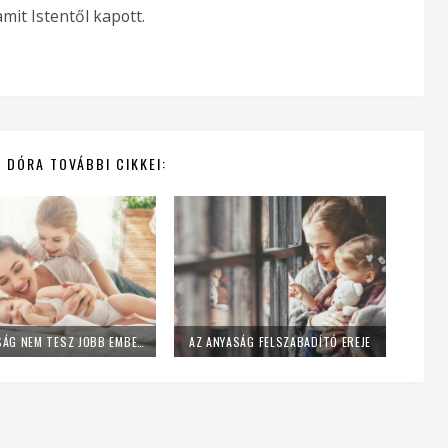
mit Istentől kapott.
 DÓRA TOVÁBBI CIKKEI:
AZ ANYASÁG NEM TESZ JOBB EMBERRÉ
AZ ANYASÁG FELSZABADÍTÓ EREJE