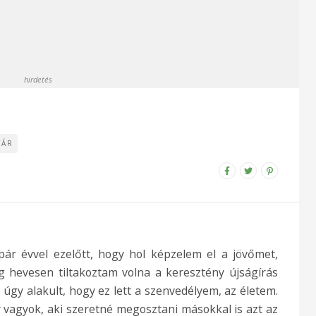
hirdetés
TÁR
ár évvel ezelőtt, hogy hol képzelem el a jövőmet,
g hevesen tiltakoztam volna a keresztény újságírás
 úgy alakult, hogy ez lett a szenvedélyem, az életem.
 vagyok, aki szeretné megosztani másokkal is azt az