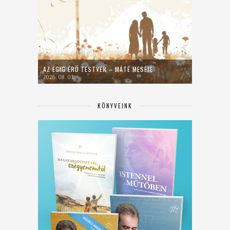
AZ ÉGIG ÉRŐ TESTVÉR – MÁTÉ MESÉJE
2026. 08. 01.
KÖNYVEINK