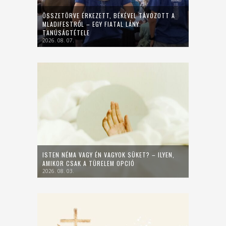
ÖSSZETÖRVE ÉRKEZETT, BÉKÉVEL TÁVOZOTT A
MLADIFESTRŐL – EGY FIATAL LÁNY
TANÚSÁGTÉTELE
2026. 08. 07.
ISTEN NÉMA VAGY ÉN VAGYOK SÜKET? – ILYEN,
AMIKOR CSAK A TÜRELEM OPCIÓ
2026. 08. 03.