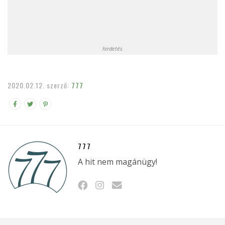
hirdetés
2020.02.12.
szerző:
777
777
A hit nem magánügy!