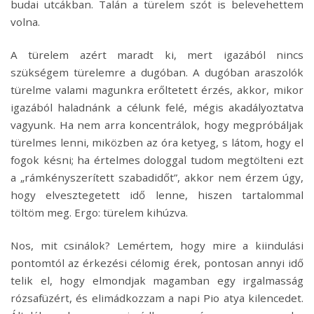
budai utcákban. Talán a türelem szót is belevehettem
volna.
A türelem azért maradt ki, mert igazából nincs
szükségem türelemre a dugóban. A dugóban araszolók
türelme valami magunkra erőltetett érzés, akkor, mikor
igazából haladnánk a célunk felé, mégis akadályoztatva
vagyunk. Ha nem arra koncentrálok, hogy megpróbáljak
türelmes lenni, miközben az óra ketyeg, s látom, hogy el
fogok késni; ha értelmes dologgal tudom megtölteni ezt
a „rámkényszerített szabadidőt”, akkor nem érzem úgy,
hogy elvesztegetett idő lenne, hiszen tartalommal
töltöm meg. Ergo: türelem kihúzva.
Nos, mit csinálok? Lemértem, hogy mire a kiindulási
pontomtól az érkezési célomig érek, pontosan annyi idő
telik el, hogy elmondjak magamban egy irgalmasság
rózsafüzért, és elimádkozzam a napi Pio atya kilencedet.