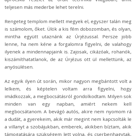
teljesen más mederbe lehet terelni.
Rengeteg templom mellett megyek el, egyszer talán meg
is számolom, őket. Ülök a kis fém dobozomban, és olyan,
mintha együtt utaznánk az Úrjézussal. Persze jobb
lenne, ha nem kéne a forgalomra figyelni, de valahogy
ilyenek a mindennapjaink is. Zajosak, cikázóak, rohanók,
kiszámíthatatlanok, de az Úrjézus ott ül mellettünk, az
anyósülésen.
Az egyik ilyen út során, mikor nagyon megbántott volt a
lelkem, és képtelen voltam arra figyelni, hogy
imádkozzak, a megbocsátásról gondolkodtam. Milyen sok
minden van egy napban, amiért nekem kell
megbocsátanom. A bevágó autós, akire nem nyomom rá
a dudát, a gyerekeim, akik már megint nem kapcsolták le
a villanyt a szobájukban, emberek, akikben bíztam, akik
támogatására szükségem lett volna, és cserbenhagytak,