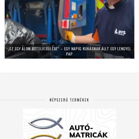
„EZ EGY ÁLOM BETELJESÜLÉSE” – EGY NAPIG KUKÁSNAK ÁLLT EGY LENGYEL
PAP
NÉPSZERŰ TERMÉKEK