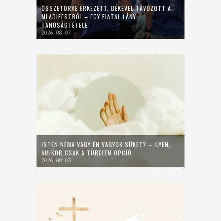
ÖSSZETÖRVE ÉRKEZETT, BÉKÉVEL TÁVOZOTT A
MLADIFESTRŐL – EGY FIATAL LÁNY
TANÚSÁGTÉTELE
2026. 08. 07.
ISTEN NÉMA VAGY ÉN VAGYOK SÜKET? – ILYEN,
AMIKOR CSAK A TÜRELEM OPCIÓ
2026. 08. 03.