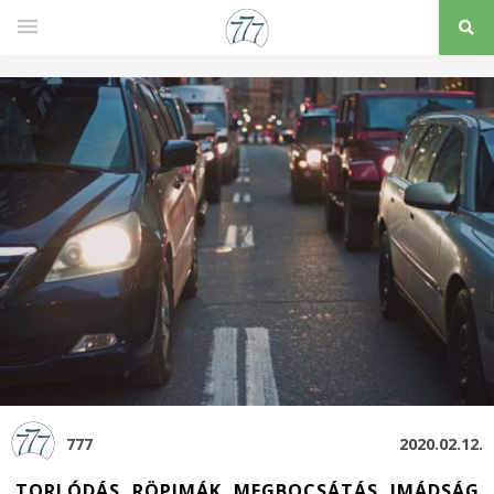
777
2020.02.12.
TORLÓDÁS, RÖPIMÁK, MEGBOCSÁTÁS, IMÁDSÁG