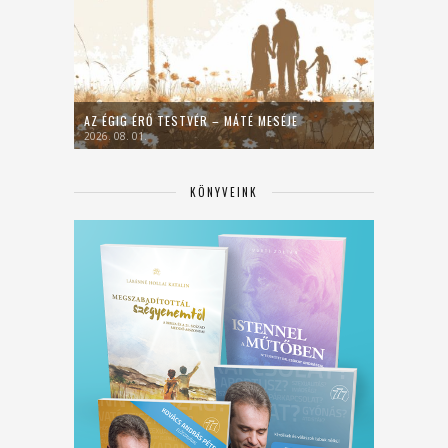
AZ ÉGIG ÉRŐ TESTVÉR – MÁTÉ MESÉJE
2026. 08. 01.
KÖNYVEINK