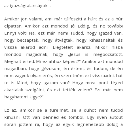
az igazságtalanságok…
Amikor jön valami, ami már túlfeszíti a húrt és az a húr
elpattan. Amikor azt mondod: Jó! Eddig, és ne tovább!
Ennyi volt! Na, ezt már nem! Tudod, hogy igazad van,
hogy becsaptak, hogy átvágtak, hogy kihasználtak és
vissza akarod adni. Elégtételt akarsz. Mikor hiába
mondod magadnak, hogy „Jézus is megbocsátott.
Meghalt érted. Mi ez ahhoz képest?” Amikor azt mondod
magadban, hogy „Jézusom, én értem, és tudom, de én
nem vagyok olyan erős, én szeretném ezt visszaadni, hát
te is látod, hogy igazam van? Hogy most pont téged
akartalak szolgálni, és ezt tették velem? Ezt már nem
hagyhatom! Ugye?”
Ez az, amikor se a türelmet, se a dühöt nem tudod
kihúzni. Ott van benned és tombol. Egy ilyen autóút
során jöttem rá, hogy az egyik legnehezebb dolog a