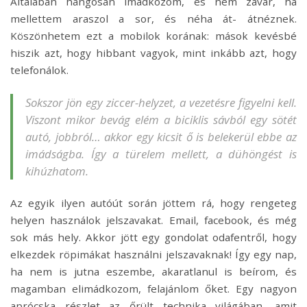
Általában hangosan imádkozom, és nem zavar, ha
mellettem araszol a sor, és néha át- átnéznek.
Köszönhetem ezt a mobilok korának: mások kevésbé
hiszik azt, hogy hibbant vagyok, mint inkább azt, hogy
telefonálok.
Sokszor jön egy ziccer-helyzet, a vezetésre figyelni kell.
Viszont mikor bevág elém a biciklis sávból egy sötét
autó, jobbról… akkor egy kicsit ő is belekerül ebbe az
imádságba. Így a türelem mellett, a dühöngést is
kihúzhatom.
Az egyik ilyen autóút során jöttem rá, hogy rengeteg
helyen használok jelszavakat. Email, facebook, és még
sok más hely. Akkor jött egy gondolat odafentről, hogy
elkezdek röpimákat használni jelszavaknak! Így egy nap,
ha nem is jutna eszembe, akaratlanul is beírom, és
magamban elimádkozom, felajánlom őket. Egy nagyon
aprócska részlet az őrült technika világában, amit