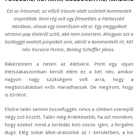
Ezt az írásomat, az előző írásom alatt született kommentek
inspirálták. Nem rég volt egy filmvetítés a Párbeszéd
Házában, ahova egy ismerősöm vitt el. Egy meggyilkolt
vértanú pap életéről szólt, akit nem ismertem. Ahogyan azt a
boldoggá avatott püspököt sem, akiről a kommentelő írt. Két
név: Kucsera Ferenc, Boldog Scheffler János.
Rákerestem a neten az életükre. Pont egy olyan
életszakaszomban került elém ez a két név, amikor
nagyon nagy szükségem volt arra, hogy a
megbocsátásban erős maradhassak. De megírom, hogy
is történt.
Elsőre talán semmi összefüggés nincs a címben szereplő
négy szó között. Talán még érdekesebb, ha azt mondom,
hogy ezeket mind a torlódás köti össze. Igen, a forgalmi
dugó. Elég sokat állok-araszolok az I. kerületben, a kis