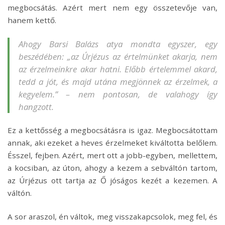
megbocsátás. Azért mert nem egy összetevője van,
hanem kettő.
Ahogy Barsi Balázs atya mondta egyszer, egy
beszédében: „az Úrjézus az értelmünket akarja, nem
az érzelmeinkre akar hatni. Előbb értelemmel akard,
tedd a jót, és majd utána megjönnek az érzelmek, a
kegyelem.” – nem pontosan, de valahogy így
hangzott.
Ez a kettősség a megbocsátásra is igaz. Megbocsátottam
annak, aki ezeket a heves érzelmeket kiváltotta belőlem.
Ésszel, fejben. Azért, mert ott a jobb-egyben, mellettem,
a kocsiban, az úton, ahogy a kezem a sebváltón tartom,
az Úrjézus ott tartja az Ő jóságos kezét a kezemen. A
váltón.
A sor araszol, én váltok, meg visszakapcsolok, meg fel, és