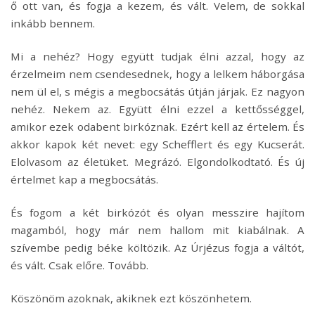
ő ott van, és fogja a kezem, és vált. Velem, de sokkal
inkább bennem.
Mi a nehéz? Hogy együtt tudjak élni azzal, hogy az
érzelmeim nem csendesednek, hogy a lelkem háborgása
nem ül el, s mégis a megbocsátás útján járjak. Ez nagyon
nehéz. Nekem az. Együtt élni ezzel a kettősséggel,
amikor ezek odabent birkóznak. Ezért kell az értelem. És
akkor kapok két nevet: egy Schefflert és egy Kucserát.
Elolvasom az életüket. Megrázó. Elgondolkodtató. És új
értelmet kap a megbocsátás.
És fogom a két birkózót és olyan messzire hajítom
magamból, hogy már nem hallom mit kiabálnak. A
szívembe pedig béke költözik. Az Úrjézus fogja a váltót,
és vált. Csak előre. Tovább.
Köszönöm azoknak, akiknek ezt köszönhetem.