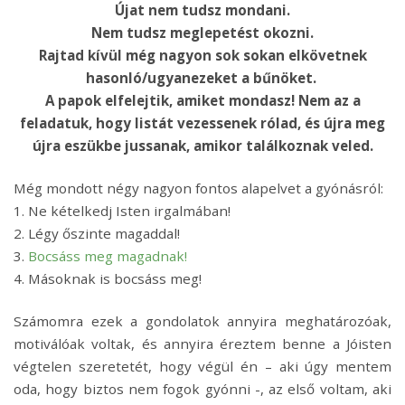
Újat nem tudsz mondani.
Nem tudsz meglepetést okozni.
Rajtad kívül még nagyon sok sokan elkövetnek
hasonló/ugyanezeket a bűnöket.
A papok elfelejtik, amiket mondasz! Nem az a
feladatuk, hogy listát vezessenek rólad, és újra meg
újra eszükbe jussanak, amikor találkoznak veled.
Még mondott négy nagyon fontos alapelvet a gyónásról:
1. Ne kételkedj Isten irgalmában!
2. Légy őszinte magaddal!
3.
Bocsáss meg magadnak!
4. Másoknak is bocsáss meg!
Számomra ezek a gondolatok annyira meghatározóak,
motiválóak voltak, és annyira éreztem benne a Jóisten
végtelen szeretetét, hogy végül én – aki úgy mentem
oda, hogy biztos nem fogok gyónni -, az első voltam, aki