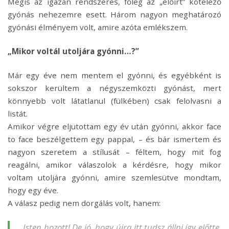
Mégis az igazán rendszeres, főleg az „előírt” kötelező
gyónás nehezemre esett. Három nagyon meghatározó
gyónási élményem volt, amire azóta emlékszem.
„Mikor voltál utoljára gyónni…?”
Már egy éve nem mentem el gyónni, és egyébként is
sokszor kerültem a négyszemközti gyónást, mert
könnyebb volt látatlanul (fülkében) csak felolvasni a
listát.
Amikor végre eljutottam egy év után gyónni, akkor face
to face beszélgettem egy pappal, – és bár ismertem és
nagyon szeretem a stílusát – féltem, hogy mit fog
reagálni, amikor válaszolok a kérdésre, hogy mikor
voltam utoljára gyónni, amire szemlesütve mondtam,
hogy egy éve.
A válasz pedig nem dorgálás volt, hanem:
,,Isten hozott! De jó, hogy újra itt tudsz állni így előtte.