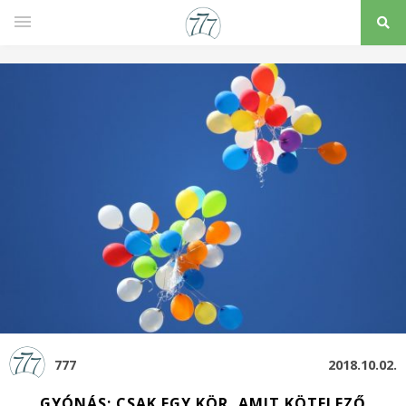
777
2018.10.02.
GYÓNÁS: CSAK EGY KÖR, AMIT KÖTELEZŐ