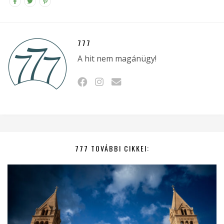
777
A hit nem magánügy!
777 TOVÁBBI CIKKEI: