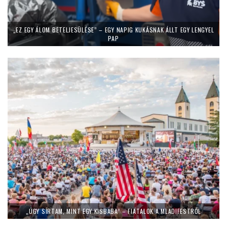
„EZ EGY ÁLOM BETELJESÜLÉSE” – EGY NAPIG KUKÁSNAK ÁLLT EGY LENGYEL
PAP
„ÚGY SÍRTAM, MINT EGY KISBABA” – FIATALOK A MLADIFESTRŐL