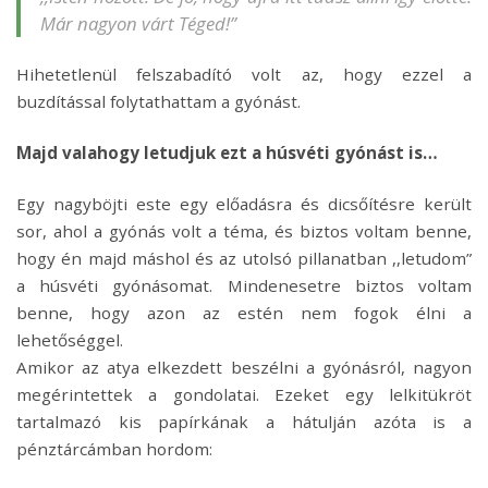
Már nagyon várt Téged!”
Hihetetlenül felszabadító volt az, hogy ezzel a
buzdítással folytathattam a gyónást.
Majd valahogy letudjuk ezt a húsvéti gyónást is…
Egy nagyböjti este egy előadásra és dicsőítésre került
sor, ahol a gyónás volt a téma, és biztos voltam benne,
hogy én majd máshol és az utolsó pillanatban ,,letudom”
a húsvéti gyónásomat. Mindenesetre biztos voltam
benne, hogy azon az estén nem fogok élni a
lehetőséggel.
Amikor az atya elkezdett beszélni a gyónásról, nagyon
megérintettek a gondolatai. Ezeket egy lelkitükröt
tartalmazó kis papírkának a hátulján azóta is a
pénztárcámban hordom: