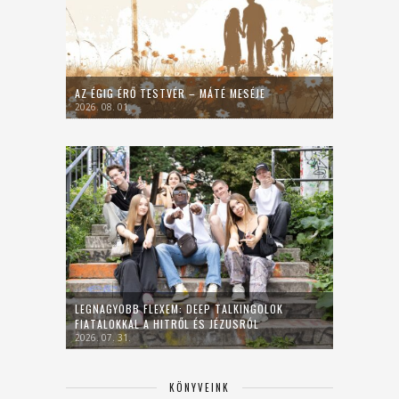
AZ ÉGIG ÉRŐ TESTVÉR – MÁTÉ MESÉJE
2026. 08. 01.
LEGNAGYOBB FLEXEM: DEEP TALKINGOLOK
FIATALOKKAL A HITRŐL ÉS JÉZUSRÓL
2026. 07. 31.
KÖNYVEINK