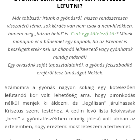
LEFUTNI?
Már többször írtunk a gyónásról, hiszen rendszeresen
visszatérő téma, sok kérdés van nem csak a nem-hívőkben,
hanem még „házon belül” is.
Csak egy kötelező kör
? Minek
mondjam el a bűneimet egy papnak, ha az Istennel is
beszélgethetek? Kell az állandó lelkivezető vagy gyónhatok
mindig másnál?
Egy olvasónk saját tapasztalatairól, a gyónás felszabadító
erejéről tesz tanúságot Nektek.
Számomra a gyónás nagyon sokáig egy kötelezően
lefutandó kör volt: lehetőség arra, hogy pironkodás
nélkül menjek ki áldozni, és ,,legálisan” járulhassak
Krisztus szent testéhez. A cetlin levő lista felolvasása
,,bent” a gyóntatószékben mindig jóleső volt abban az
értelemben, hogy éreztem: most leteszem a terheimet.