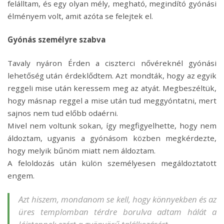
felálltam, és egy olyan mély, megható, megindító gyónási
élményem volt, amit azóta se felejtek el.
Gyónás személyre szabva
Tavaly nyáron Érden a ciszterci nővéreknél gyónási
lehetőség után érdeklődtem. Azt mondták, hogy az egyik
reggeli mise után keressem meg az atyát. Megbeszéltük,
hogy másnap reggel a mise után tud meggyóntatni, mert
sajnos nem tud előbb odaérni.
Mivel nem voltunk sokan, így megfigyelhette, hogy nem
áldoztam, ugyanis a gyónásom közben megkérdezte,
hogy melyik bűnöm miatt nem áldoztam.
A feloldozás után külön személyesen megáldoztatott
engem.
Azt hiszem, mondanom se kell, hogy könnyekben és az
üres templomban térdre borulva adtam hálát a