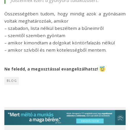
Jóistennek ezért a gyönyörű találkozásért.
Összességében tudom, hogy mindig azok a gyónásaim
voltak meghatározóak, amikor
– szabadon, lista nélkül beszéltem a bűneimről
– szemtől szemben gyóntam
– amikor kimondtam a dolgokat köntörfalazás nélkül
– amikor szívből és nem kötelességből mentem.
Ne feledd, a megosztással evangelizálhatsz!
BLOG