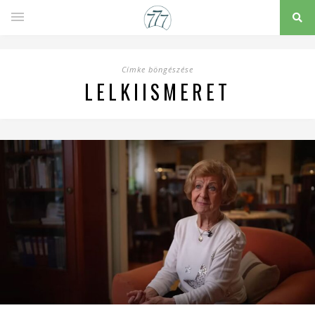
Címke böngészése
LELKIISMERET