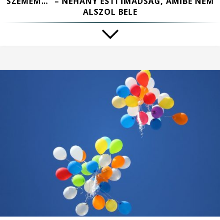
SZEMEM…” – NÉHÁNY ESTI IMÁDSÁG, AMIBE NEM
ALSZOL BELE