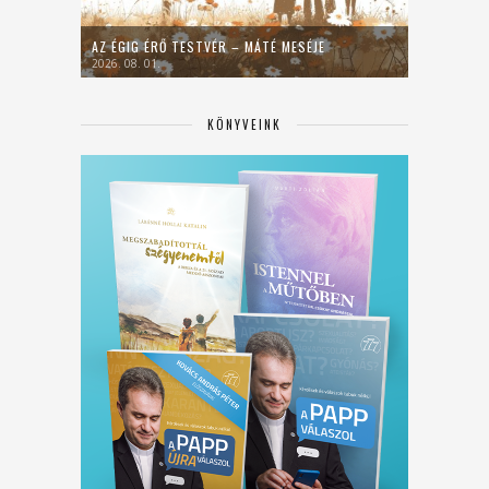
AZ ÉGIG ÉRŐ TESTVÉR – MÁTÉ MESÉJE
2026. 08. 01.
KÖNYVEINK