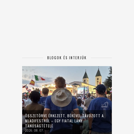
BLOGOK ÉS INTERJÚK
ÖSSZETÖRVE ÉRKEZETT, BÉKÉVEL TÁVOZOTT A
MLADIFESTRŐL – EGY FIATAL LÁNY
TANÚSÁGTÉTELE
2026. 08. 07.