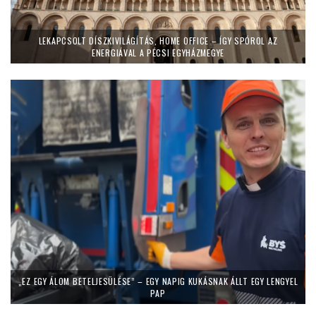
LEKAPCSOLT DÍSZKIVILÁGÍTÁS, HOME OFFICE – ÍGY SPÓROL AZ
ENERGIÁVAL A PÉCSI EGYHÁZMEGYE
„EZ EGY ÁLOM BETELJESÜLÉSE” – EGY NAPIG KUKÁSNAK ÁLLT EGY LENGYEL
PAP