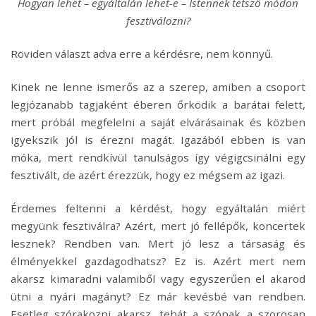
Hogyan lehet – egyáltalán lehet-e – Istennek tetsző módon
fesztiválozni?
Röviden választ adva erre a kérdésre, nem könnyű.
Kinek ne lenne ismerős az a szerep, amiben a csoport
legjózanabb tagjaként éberen őrködik a barátai felett,
mert próbál megfelelni a saját elvárásainak és közben
igyekszik jól is érezni magát. Igazából ebben is van
móka, mert rendkívül tanulságos így végigcsinálni egy
fesztivált, de azért érezzük, hogy ez mégsem az igazi.
Érdemes feltenni a kérdést, hogy egyáltalán miért
megyünk fesztiválra? Azért, mert jó fellépők, koncertek
lesznek? Rendben van. Mert jó lesz a társaság és
élményekkel gazdagodhatsz? Ez is. Azért mert nem
akarsz kimaradni valamiből vagy egyszerűen el akarod
ütni a nyári magányt? Ez már kevésbé van rendben.
Esetleg szórakozni akarsz, tehát a szónak a szorosan