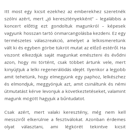
Itt most egy kicsit ezekhez az emberekhez szeretnék
szólni azért, mert „jó keresztényekként” – legalábbis a
koncert előttig ezt gondoltuk magunkról – képesek
vagyunk hosszan tartó önmarcangolásba kezdeni. Ez egy
természetes válaszreakció, amelyet a lelkiismeretünk
vált ki és egyben görbe tükröt mutat az előző estéről. Ha
viszont elkezdjük saját magunkat emészteni és évődni
azon, hogy mi történt, csak többet ártunk vele, mert
kinyújtjuk a lelki regenerálódás idejét. Ilyenkor a legjobb
amit tehetünk, hogy elmegyünk egy paphoz, lelkészhez
és elmondjuk, meggyónjuk azt, amit csináltunk és némi
útmutatást kérve levonjuk a következtetéseket, valamint
magunk mögött hagyjuk a bűntudatot.
Csak azért, mert valaki keresztény, még nem kell
messziről elkerülnie a fesztiválokat. Azonban érdemes
olyat választani, ami légkörét tekintve kicsit