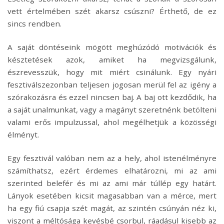
vett értelmében szét akarsz csúszni? Érthető, de ez
sincs rendben.
A saját döntéseink mögött meghúzódó motivációk és
késztetések azok, amiket ha megvizsgálunk,
észrevesszük, hogy mit miért csinálunk. Egy nyári
fesztiválszezonban teljesen jogosan merül fel az igény a
szórakozásra és ezzel nincsen baj. A baj ott kezdődik, ha
a saját unalmunkat, vagy a magányt szeretnénk betölteni
valami erős impulzussal, ahol megélhetjük a közösségi
élményt.
Egy fesztivál valóban nem az a hely, ahol istenélményre
számíthatsz, ezért érdemes elhatározni, mi az ami
szerinted belefér és mi az ami már túllép egy határt.
Lányok esetében kicsit magasabban van a mérce, mert
ha egy fiú csapja szét magát, az szintén csúnyán néz ki,
viszont a méltósága kevésbé csorbul, ráadásul kisebb az