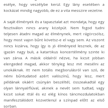
esélye, hogy veszélybe kerül. Egy lány esetében a
kockázat mindig nagyobb, de ez a vita messzire vezetne.
A saját élmények és a tapasztalat azt mondatja, hogy egy
fesztiválon nincs arany középút. Nem fogod tudni
teljesen átadni magad az élménynek, mert rágörcsölsz,
hogy most vajon bűnt követsz-e el vagy sem. Az viszont
nincs kizárva, hogy így is jó élményeid lesznek, de az
igazán nagy buli, a katartikus koncertélmény szinte ki
van zárva. A másik oldalról nézve, ha kicsit jobban
elengeded magad, akkor tényleg lesz mit mesélni az
unokáknak. Itt nem totális megborulásról van szó, de
némi bűntudatod azért valószínű, hogy lesz, mert
példának okáért csúnyán beszéltél, összeakadtál egy
olyan lánnyal/fiúval, akinek a nevét sem tudtad, vagy
kicsit sokat ittál és ez elég kínos táncmozdulatokban
manifesztálódott közvetlenül a színpad előtt az első
sorban.