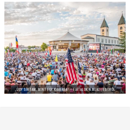
„ÚGY SÍRTAM, MINT EGY KISBABA” – FIATALOK A MLADIFESTRŐL