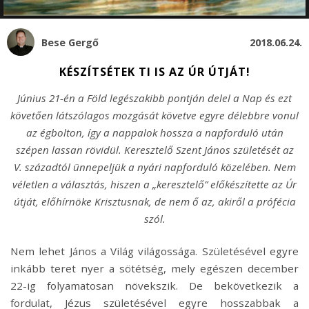
Bese Gergő
2018.06.24.
KÉSZÍTSÉTEK TI IS AZ ÚR ÚTJÁT!
Június 21-én a Föld legészakibb pontján delel a Nap és ezt
követően látszólagos mozgását követve egyre délebbre vonul
az égbolton, így a nappalok hossza a napforduló után
szépen lassan rövidül. Keresztelő Szent János születését az
V. századtól ünnepeljük a nyári napforduló közelében. Nem
véletlen a választás, hiszen a „keresztelő” előkészítette az Úr
útját, előhírnöke Krisztusnak, de nem ő az, akiről a prófécia
szól.
Nem lehet János a Világ világossága. Születésével egyre
inkább teret nyer a sötétség, mely egészen december
22-ig folyamatosan növekszik. De bekövetkezik a
fordulat, Jézus születésével egyre hosszabbak a