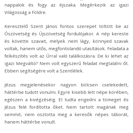
nappalok és fogy az éjszaka. Megérkezik az igazi
Világosság a Földre.
Keresztelő Szent János fontos szerepet töltött be az
Ószövetség és Újszövetség fordulójakor. A nép kereste
és követte szavait, melyek nem lágy, könnyed szavak
voltak, hanem ütős, megfontolandó utasítások. Feladata a
felkészítés volt az Úrral való találkozásra. De ki lehet az
igazi Megváltó? Nem volt egyszerű feladat megtalálni őt.
Ebben segítségére volt a Szentlélek.
Jézus megjelenésekor nagyon bölcsen cselekedett,
háttérbe tudott vonulni. Egyre kisebb lett népe körében,
egészen a kivégzéséig. El tudta engedni a tömeget és
Jézus felé fordította őket. Nem tartott magának meg
semmit, nem osztotta meg a keresők népes táborát,
hanem háttérbe vonult.