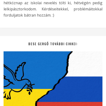
hétköznap az iskolai nevelés tölti ki, hétvégén pedig
lelkipásztorkodom. Kérdéseitekkel, problémáitokkal
forduljatok bátran hozzám. :)
BESE GERGŐ TOVÁBBI CIKKEI: