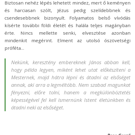
Biztosan nehéz lépés lehetett mindez, mert ő keményen
és harciasan szólt, Jézus pedig szelídebbnek és
csendesebbnek bizonyult. Folyamatos belső vívódás
kísérte további földi életét és halála teljes magányban
érte. Nincs mellette senki, elvesztése azonban
mindenkit megérint. Elment az utolsó ószövetségi
próféta…
Nekünk, keresztény embereknek János abban kell,
hogy példa legyen, miként lehet utat előkészíteni a
Mesternek, majd hátra lépni és átadni az elsőséget
annak, aki arra a legméltóbb. Nem szabad magunkat
fényezni, előre tolni, hanem a megkülönböztetés
képességével fel kell ismernünk Istent életünkben és
átadni neki az elsőséget.