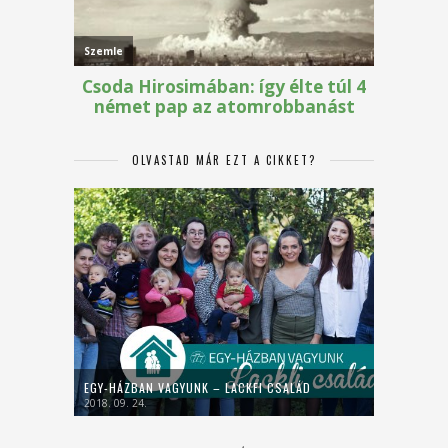
OLVASTAD MÁR EZT A CIKKET?
EGY-HÁZBAN VAGYUNK – LACKFI CSALÁD
2018. 09. 24.