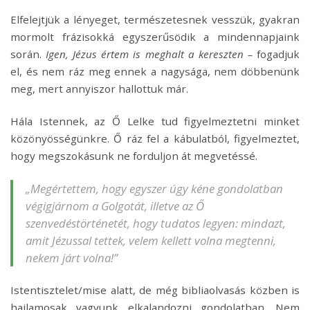
Elfelejtjük a lényeget, természetesnek vesszük, gyakran
mormolt frázisokká egyszerűsödik a mindennapjaink
során.
Igen, Jézus értem is meghalt a kereszten –
fogadjuk
el, és nem ráz meg ennek a nagysága, nem döbbenünk
meg, mert annyiszor hallottuk már.
Hála Istennek, az Ő Lelke tud figyelmeztetni minket
közönyösségünkre. Ő ráz fel a kábulatból, figyelmeztet,
hogy megszokásunk ne forduljon át megvetéssé.
„Megértettem, hogy egyszer úgy kéne gondolatban
végigjárnom a Golgotát, illetve az Ő
szenvedéstörténetét, hogy tudatos legyen: mindazt,
amit Jézussal tettek, velem kellett volna megtenni,
nekem járt volna!”
Istentisztelet/mise alatt, de még bibliaolvasás közben is
hajlamosak vagyunk elkalandozni gondolatban. Nem