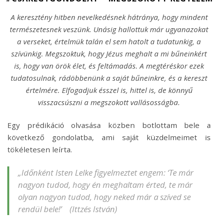
A keresztény hitben nevelkedésnek hátránya, hogy mindent
természetesnek veszünk. Unásig hallottuk már ugyanazokat
a verseket, értelmük talán el sem hatolt a tudatunkig, a
szívünkig. Megszoktuk, hogy Jézus meghalt a mi bűneinkért
is, hogy van örök élet, és feltámadás. A megtéréskor ezek
tudatosulnak, rádöbbenünk a saját bűneinkre, és a kereszt
értelmére. Elfogadjuk ésszel is, hittel is, de könnyű
visszacsúszni a megszokott vallásosságba.
Egy prédikáció olvasása közben botlottam bele a
következő gondolatba, ami saját küzdelmeimet is
tökéletesen leírta.
„Időnként Isten Lelke figyelmeztet engem: ‘Te már
nagyon tudod, hogy én meghaltam érted, te már
olyan nagyon tudod, hogy neked már a szíved se
rendül bele!’ (Ittzés István)