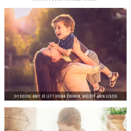
3+1 DOLOG, AMIT JÓ LETT VOLNA TUDNOM, MIELŐTT ANYA LESZEK