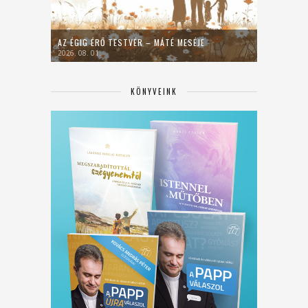
AZ ÉGIG ÉRŐ TESTVÉR – MÁTÉ MESÉJE
2026. 08. 01.
KÖNYVEINK