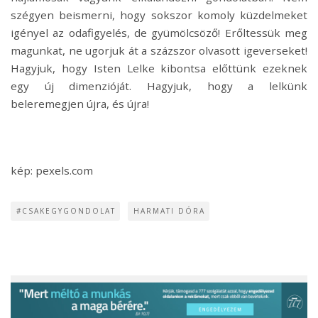
szégyen beismerni, hogy sokszor komoly küzdelmeket
igényel az odafigyelés, de gyümölcsöző! Erőltessük meg
magunkat, ne ugorjuk át a százszor olvasott igeverseket!
Hagyjuk, hogy Isten Lelke kibontsa előttünk ezeknek
egy új dimenzióját. Hagyjuk, hogy a lelkünk
beleremegjen újra, és újra!
kép: pexels.com
#CSAKEGYGONDOLAT
HARMATI DÓRA