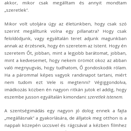
akkor, mikor csak megálltam és annyit mondtam
„szeretlek”.
Mikor volt utoljára úgy az életünkben, hogy csak szó
szerint megálltunk volna egy pillanatra? Hogy csak
feloldódjunk, vagy egyáltalán teret adjunk magunkban
annak az érzésnek, hogy én szeretem az Istent. Hogy én
szeretem Őt, jobban, mint a legjobb barátomat, jobban,
mint a kedvesemet, hogy nekem örömöt okoz az abban
való megnyugvás, hogy tudhatom, Ő gondoskodik rólam.
Ha a párommal képes vagyok randinapot tartani, miért
nem tudom ezt Vele is megtenni? Végiggondolva,
imádkozás közben én nagyon ritkán jutok el addig, hogy
eszembe jusson egyáltalán kimondani:
szeretlek Istenem
.
A szentségimádás egy nagyon jó dolog ennek a fajta
„megállásnak” a gyakorlására, de álljatok meg otthon is a
nappali közepén üccsivel és rágcsával a kézben filmhez