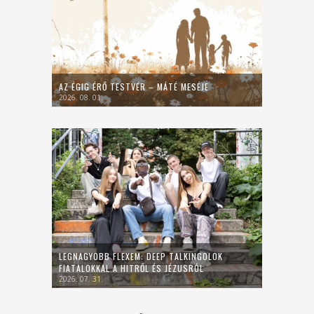
AZ ÉGIG ÉRŐ TESTVÉR – MÁTÉ MESÉJE
2026. 08. 01.
LEGNAGYOBB FLEXEM: DEEP TALKINGOLOK
FIATALOKKAL A HITRŐL ÉS JÉZUSRÓL
2026. 07. 31.