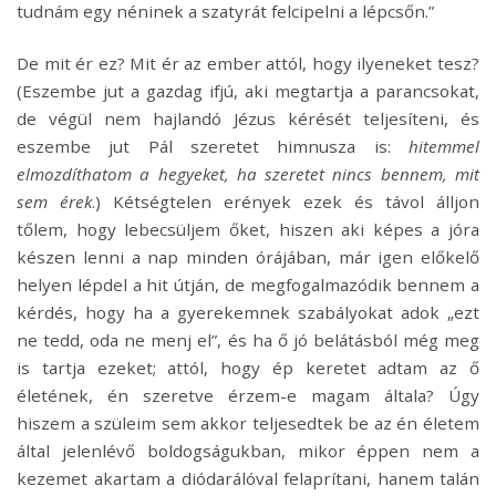
tudnám egy néninek a szatyrát felcipelni a lépcsőn.”
De mit ér ez? Mit ér az ember attól, hogy ilyeneket tesz?
(Eszembe jut a gazdag ifjú, aki megtartja a parancsokat,
de végül nem hajlandó Jézus kérését teljesíteni, és
eszembe jut Pál szeretet himnusza is:
hitemmel
elmozdíthatom a hegyeket, ha szeretet nincs bennem, mit
sem érek
.) Kétségtelen erények ezek és távol álljon
tőlem, hogy lebecsüljem őket, hiszen aki képes a jóra
készen lenni a nap minden órájában, már igen előkelő
helyen lépdel a hit útján, de megfogalmazódik bennem a
kérdés, hogy ha a gyerekemnek szabályokat adok „ezt
ne tedd, oda ne menj el”, és ha ő jó belátásból még meg
is tartja ezeket; attól, hogy ép keretet adtam az ő
életének, én szeretve érzem-e magam általa? Úgy
hiszem a szüleim sem akkor teljesedtek be az én életem
által jelenlévő boldogságukban, mikor éppen nem a
kezemet akartam a diódarálóval felaprítani, hanem talán