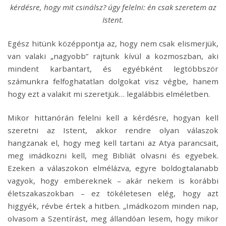
kérdésre, hogy mit csinálsz? úgy felelni: én csak szeretem az
Istent.
Egész hitünk középpontja az, hogy nem csak elismerjük,
van valaki „nagyobb” rajtunk kívül a kozmoszban, aki
mindent karbantart, és egyébként legtöbbször
számunkra felfoghatatlan dolgokat visz végbe, hanem
hogy ezt a valakit mi szeretjük… legalábbis elméletben.
Mikor hittanórán felelni kell a kérdésre, hogyan kell
szeretni az Istent, akkor rendre olyan válaszok
hangzanak el, hogy meg kell tartani az Atya parancsait,
meg imádkozni kell, meg Bibliát olvasni és egyebek.
Ezeken a válaszokon elmélázva, egyre boldogtalanabb
vagyok, hogy embereknek ­– akár nekem is korábbi
életszakaszokban – ez tökéletesen elég, hogy azt
higgyék, révbe értek a hitben. „Imádkozom minden nap,
olvasom a Szentírást, meg állandóan lesem, hogy mikor