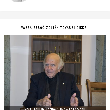
VARGA GERGŐ ZOLTÁN TOVÁBBI CIKKEI:
HENRI BOULAD „ITTHON”, MAGYARORSZÁGON