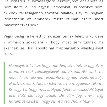
Ha Krisztus a házasságtörő asszonyhoz odalépett és
nem ítélte el, és egyéb vámosokat, bűnösöket sem,
akiknek társaságában sokszor találták, úgy mi hogyan
ítélhetnénk az emberek felett csupán azért, mert
másként étkeznek?
Végül pedig rá kellett jöjjek ezen témák felett is körözve
– immáron sokadjára –, hogy most sem tudnék, ha
akarnék se, Pál apostolnál frappánsabb állásfoglalást
leírni:
Némelyik azt hiszi, hogy mindenfélét ehet, az aggályos
azonban csak zöldségfélével táplálkozik. Aki eszik, ne
nézze le azt, aki nem eszik. Aki meg nem eszik, ne ítélje
el azt, aki eszik. Hiszen Isten azért a magáénak tekinti.
Ki vagy te, hogy más szolgája fölött bíráskodol? Saját
ura előtt áll, vagy bukik. De állni fog, mert elég
hatalmas az Isten, hogy fenntartsa.
/Róm 14,2-4/