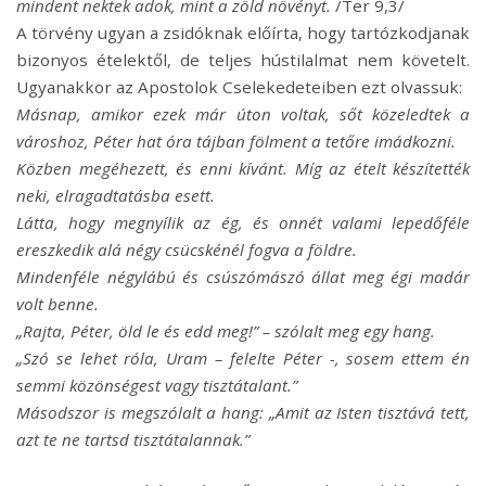
mindent nektek adok, mint a zöld növényt.
/Ter 9,3/
A törvény ugyan a zsidóknak előírta, hogy tartózkodjanak
bizonyos ételektől, de teljes hústilalmat nem követelt.
Ugyanakkor az Apostolok Cselekedeteiben ezt olvassuk:
Másnap, amikor ezek már úton voltak, sőt közeledtek a
városhoz, Péter hat óra tájban fölment a tetőre imádkozni.
Közben megéhezett, és enni kívánt. Míg az ételt készítették
neki, elragadtatásba esett.
Látta, hogy megnyílik az ég, és onnét valami lepedőféle
ereszkedik alá négy csücskénél fogva a földre.
Mindenféle négylábú és csúszómászó állat meg égi madár
volt benne.
„Rajta, Péter, öld le és edd meg!” – szólalt meg egy hang.
„Szó se lehet róla, Uram – felelte Péter -, sosem ettem én
semmi közönségest vagy tisztátalant.”
Másodszor is megszólalt a hang: „Amit az Isten tisztává tett,
azt te ne tartsd tisztátalannak.”