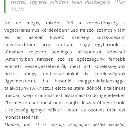
tesztek, tegyetek mindent Isten dicsőségére.
/1Kor
10,31/
No de mégis, miként ítél a kereszténység a
vegetarianizmus kérdésében? Szó mi szó, számos vitám
és az azokat követő szerény kutakodásaim
következtében arra jutottam, hogy egyházunk a
témában teljesen semleges álláspontot képvisel.
(Amennyiben nincsen szó az egészségünk fentebb
említett veszélyeztetéséről, mert azt kötelességünk
őrizni, ahogy embertársainkat is kötelességünk
figyelmeztetni, ha hasonló meggondolatlansággal
találkozunk.) A Krisztus előtti és utáni időkből is találni az
Írásban szép számmal ezt alátámasztandó igehelyeket.
(Természetesen most nem a böjti időszakról beszélünk,
a teljesség igénye nélkül.) Isten az özönvíz után ezt
mondta Noénak:
Minden, ami él és mozog, szolgáljon nektek eledelül,