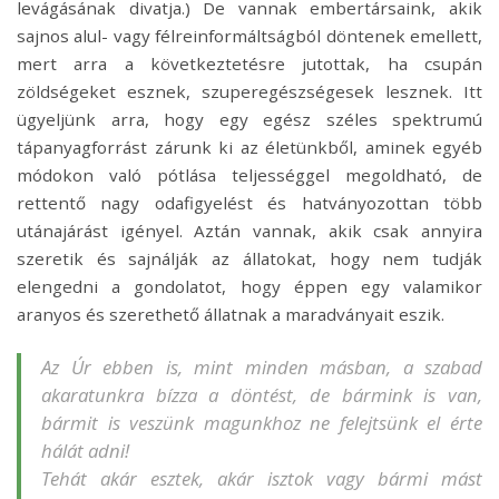
levágásának divatja.) De vannak embertársaink, akik
sajnos alul- vagy félreinformáltságból döntenek emellett,
mert arra a következtetésre jutottak, ha csupán
zöldségeket esznek, szuperegészségesek lesznek. Itt
ügyeljünk arra, hogy egy egész széles spektrumú
tápanyagforrást zárunk ki az életünkből, aminek egyéb
módokon való pótlása teljességgel megoldható, de
rettentő nagy odafigyelést és hatványozottan több
utánajárást igényel. Aztán vannak, akik csak annyira
szeretik és sajnálják az állatokat, hogy nem tudják
elengedni a gondolatot, hogy éppen egy valamikor
aranyos és szerethető állatnak a maradványait eszik.
Az Úr ebben is, mint minden másban, a szabad
akaratunkra bízza a döntést, de bármink is van,
bármit is veszünk magunkhoz ne felejtsünk el érte
hálát adni!
Tehát akár esztek, akár isztok vagy bármi mást