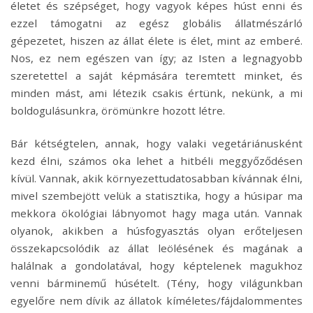
életet és szépséget, hogy vagyok képes húst enni és
ezzel támogatni az egész globális állatmészárló
gépezetet, hiszen az állat élete is élet, mint az emberé.
Nos, ez nem egészen van így; az Isten a legnagyobb
szeretettel a saját képmására teremtett minket, és
minden mást, ami létezik csakis értünk, nekünk, a mi
boldogulásunkra, örömünkre hozott létre.
Bár kétségtelen, annak, hogy valaki vegetáriánusként
kezd élni, számos oka lehet a hitbéli meggyőződésen
kívül. Vannak, akik környezettudatosabban kívánnak élni,
mivel szembejött velük a statisztika, hogy a húsipar ma
mekkora ökológiai lábnyomot hagy maga után. Vannak
olyanok, akikben a húsfogyasztás olyan erőteljesen
összekapcsolódik az állat leölésének és magának a
halálnak a gondolatával, hogy képtelenek magukhoz
venni bárminemű húsételt. (Tény, hogy világunkban
egyelőre nem dívik az állatok kíméletes/fájdalommentes