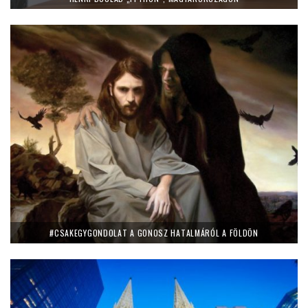
#CSAKEGYGONDOLAT A GONOSZ HATALMÁRÓL A FÖLDÖN