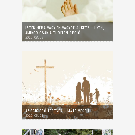
ISTEN NÉMA VAGY ÉN VAGYOK SÜKET? – ILYEN,
AMIKOR CSAK A TÜRELEM OPCIÓ
2026. 08. 03.
AZ ÉGIG ÉRŐ TESTVÉR – MÁTÉ MESÉJE
2026. 08. 01.