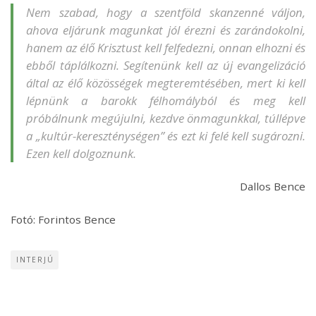
Nem szabad, hogy a szentföld skanzenné váljon,
ahova eljárunk magunkat jól érezni és zarándokolni,
hanem az élő Krisztust kell felfedezni, onnan elhozni és
ebből táplálkozni. Segítenünk kell az új evangelizáció
által az élő közösségek megteremtésében, mert ki kell
lépnünk a barokk félhomályból és meg kell
próbálnunk megújulni, kezdve önmagunkkal, túllépve
a „kultúr-kereszténységen” és ezt ki felé kell sugározni.
Ezen kell dolgoznunk.
Dallos Bence
Fotó: Forintos Bence
INTERJÚ