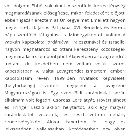
volt dolgom. Ebből sok akadt. A szentföldi kereszténység
megmaradásának elősegítése, mikor feladatként előjött,
ebben igazán éreztem az Úr kegyelmét. Emellett nagyon
megérintett II. János Pál pápa, XVI. Benedek és Ferenc
pápa szentföldi látogatása is. Mindegyiken ott voltam. A
Vatikán kapcsolata Jordániával, Palesztinával és Izraellel
nagyon meghatározó az ottani keresztény közösségek
megmaradása szempontjából. Alapvetően a Lovagrendről
tudtam, de kezdetben nem voltam velük szoros
kapcsolatban. A Máltai Lovagrendet ismertem, emberi
kapcsolataim révén. 1999-ben hivatalos képviseleti
(helytartósági) szinten megjelent a Lovagrend
Magyarországon is. Egy szentföldi zarándoklat során
alkalmam volt fogadni Csordás Eörs atyát, Hóvári Jánost
és Tringer László akkori helytartót, akik egy magyar
zarándoklatot vezettek, és részt vettem néhány
rendezvényükön. Akkor ismertem fel, hogy ez
lelkiségében, vállalásaiban, kötődéseiben egy olyan