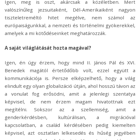
Igen, meg is oszt, akárcsak a közéletben. Mert
valószínűleg jezsuitaként, Dél-Amerikaiként nagyon
tiszteletreméltó hitet megélve, nem számol az
európaiságunkkal, a nemzeti és történelmi gyökerekkel,
amelyek a mi kötődéseinket meghatározzák.
A saját világlátását hozta magával?
Igen, én úgy érzem, hogy mind II. János Pál és XVI.
Benedek magától értetődőbb volt, ezzel együtt a
kommunikációja is. Persze elképzelhető, hogy a világ
elindult egy olyan globalizáció útján, ahol hosszú távon az
a vonulat fog erősödni, amit a jelenlegi szentatya
képvisel, de nem érzem magam hivatottnak ezt
megítélni. Sokszor az a szellemiség, amit a
genderkérdésben, kultúrálisan, a migrációval
kapcsolatban, a család kérdésében pedig kiemelten
képvisel, azt osztatlan lelkesedés és hűség jegyében