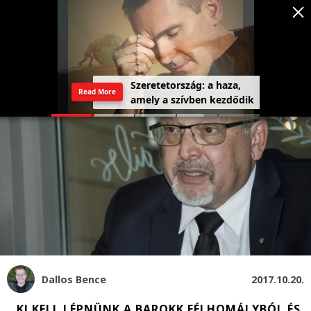
Szeretetország: a haza,
Read More
amely a szívben kezdődik
Dallos Bence
2017.10.20.
„KI KELL LÉPNÜNK A BAROKK FÉLHOMÁLYBÓL ÉS