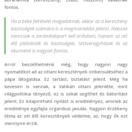
fontos.
Ha a béke feltételei megadatnak, akkor az a keresztény
közösségek számára is a megmaradást jelenti. Nekünk
nemcsak a zarándokipart kell erősíteni, hanem az ott
élő plébániák és közösségek, testvéregyházak és az
ökumené is nagyon fontos.
Arról beszélhetnénk még, hogy nagyon nagy
nyomatékot ad az ottani keresztények önbecsüléséhez a
pápa látogatása. Ez tartást, biztatást jelent. Még ha
kevesen is vannak, a Vatikán ottani jelenléte, mint
világpolitikai tényező, ez is sokat segíthet és bátorítást
jelent. Ez kitapintható nyitást is eredményez, aminek az
eredménye egyfajta organikus javulás. Nagyon érzékeny
téma az ott élő keresztények védelme, az, hogy ők ezt
mennyire érzik.