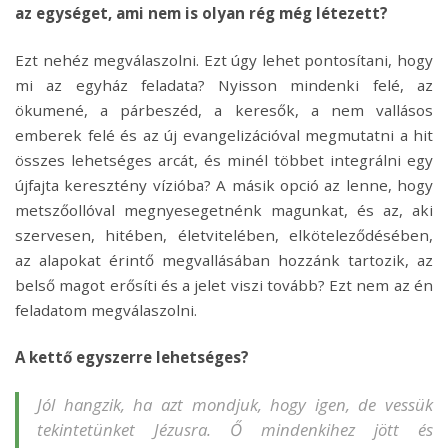
az egységet, ami nem is olyan rég még létezett?
Ezt nehéz megválaszolni. Ezt úgy lehet pontosítani, hogy
mi az egyház feladata? Nyisson mindenki felé, az
ökumené, a párbeszéd, a keresők, a nem vallásos
emberek felé és az új evangelizációval megmutatni a hit
összes lehetséges arcát, és minél többet integrálni egy
újfajta keresztény vízióba? A másik opció az lenne, hogy
metszőollóval megnyesegetnénk magunkat, és az, aki
szervesen, hitében, életvitelében, elköteleződésében,
az alapokat érintő megvallásában hozzánk tartozik, az
belső magot erősíti és a jelet viszi tovább? Ezt nem az én
feladatom megválaszolni.
A kettő egyszerre lehetséges?
Jól hangzik, ha azt mondjuk, hogy igen, de vessük
tekintetünket Jézusra. Ő mindenkihez jött és