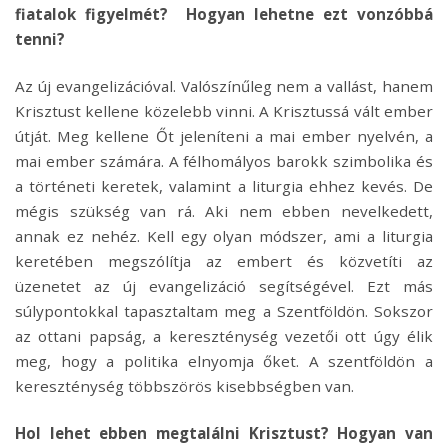
fiatalok figyelmét? Hogyan lehetne ezt vonzóbbá
tenni?
Az új evangelizációval. Valószínűleg nem a vallást, hanem
Krisztust kellene közelebb vinni. A Krisztussá vált ember
útját. Meg kellene Őt jeleníteni a mai ember nyelvén, a
mai ember számára. A félhomályos barokk szimbolika és
a történeti keretek, valamint a liturgia ehhez kevés. De
mégis szükség van rá. Aki nem ebben nevelkedett,
annak ez nehéz. Kell egy olyan módszer, ami a liturgia
keretében megszólítja az embert és közvetíti az
üzenetet az új evangelizáció segítségével. Ezt más
súlypontokkal tapasztaltam meg a Szentföldön. Sokszor
az ottani papság, a kereszténység vezetői ott úgy élik
meg, hogy a politika elnyomja őket. A szentföldön a
kereszténység többszörös kisebbségben van.
Hol lehet ebben megtalálni Krisztust? Hogyan van