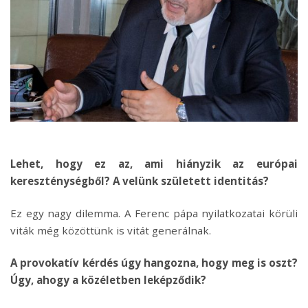
Lehet, hogy ez az, ami hiányzik az európai
kereszténységből? A velünk született identitás?
Ez egy nagy dilemma. A Ferenc pápa nyilatkozatai körüli
viták még közöttünk is vitát generálnak.
A provokatív kérdés úgy hangozna, hogy meg is oszt?
Úgy, ahogy a közéletben leképződik?