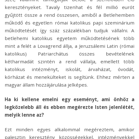
keresztényeket. Tavaly tizenhat és fél millió eurót
gyűjtött össze a rend összesen, amiből a Betlehemben
működő és egyetlen római katolikus papi szeminárium
működtetését így száz százalékban tudjuk vállalni. A
betlehemi katolikus egyetem működtetésének több
mint a felét a Lovagrend állja, a Jeruzsálemi Latin (római
katolikus) Patriarchátus összes bevételének
kétharmadát szintén a rend vállalja, emellett több
katolikus intézményt, iskolát, árvaházat, óvodát,
kórházat és menekülteket is segítünk. Ehhez mérten a
magyar állam hozzájárulása jelképes.
Ha ki kellene emelni egy eseményt, ami önhöz a
legközelebb áll és ebben megérezte Isten jelenlétét,
melyik lenne az?
Ezt minden egyes alkalommal megéreztem, amikor
palesztin keresztény közösségekkel, intézményekkel