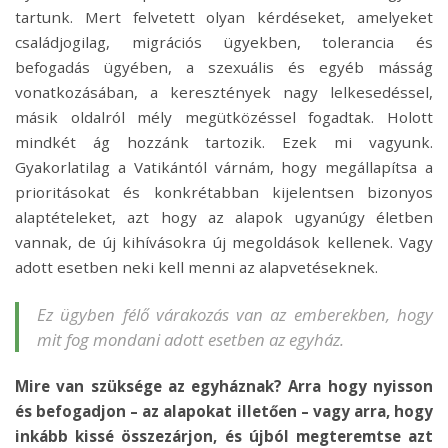
tartunk. Mert felvetett olyan kérdéseket, amelyeket
családjogilag, migrációs ügyekben, tolerancia és
befogadás ügyében, a szexuális és egyéb másság
vonatkozásában, a keresztények nagy lelkesedéssel,
másik oldalról mély megütközéssel fogadtak. Holott
mindkét ág hozzánk tartozik. Ezek mi vagyunk.
Gyakorlatilag a Vatikántól várnám, hogy megállapítsa a
prioritásokat és konkrétabban kijelentsen bizonyos
alaptételeket, azt hogy az alapok ugyanúgy életben
vannak, de új kihívásokra új megoldások kellenek. Vagy
adott esetben neki kell menni az alapvetéseknek.
Ez ügyben félő várakozás van az emberekben, hogy
mit fog mondani adott esetben az egyház.
Mire van szüksége az egyháznak? Arra hogy nyisson
és befogadjon – az alapokat illetően – vagy arra, hogy
inkább kissé összezárjon, és újból megteremtse azt