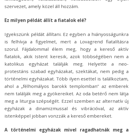
szervezet, amely közel áll hozzám.
Ez milyen példát állít a fiatalok elé?
Igyekszünk példát állítani. Ez egyben a hiányosságunkra
is felhívja a figyelmet, mert a Lovagrend fiatalításra
szorul. Fájdalommal élem meg, hogy a kereső aktív
fiatalok, akik Istent keresik, azok többségében nem a
katolikus egyházat találják meg. Helyette a neo-
protestáns szabad egyházakat, szektákat, nem pedig a
történelmi egyházakat. Több ilyen esettel is találkoztam,
ahol a „félhomályos barokk templomban” az emberek
nem találják meg a gyökereiket. Az oda betérő nem látja
meg a liturgia szépségét. Ezzel szemben az alternatív új
egyházak a dinamizmussal és vibrációval, az aktív
istenképpel jobban vonzzák a kereső embereket.
A történelmi egyházak mivel ragadhatnák meg a