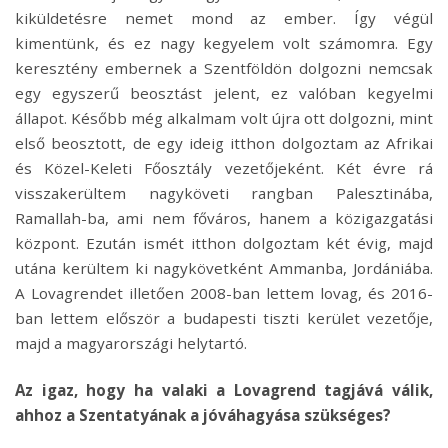
kiküldetésre nemet mond az ember. Így végül
kimentünk, és ez nagy kegyelem volt számomra. Egy
keresztény embernek a Szentföldön dolgozni nemcsak
egy egyszerű beosztást jelent, ez valóban kegyelmi
állapot. Később még alkalmam volt újra ott dolgozni, mint
első beosztott, de egy ideig itthon dolgoztam az Afrikai
és Közel-Keleti Főosztály vezetőjeként. Két évre rá
visszakerültem nagyköveti rangban Palesztinába,
Ramallah-ba, ami nem főváros, hanem a közigazgatási
központ. Ezután ismét itthon dolgoztam két évig, majd
utána kerültem ki nagykövetként Ammanba, Jordániába.
A Lovagrendet illetően 2008-ban lettem lovag, és 2016-
ban lettem először a budapesti tiszti kerület vezetője,
majd a magyarországi helytartó.
Az igaz, hogy ha valaki a Lovagrend tagjává válik,
ahhoz a Szentatyának a jóváhagyása szükséges?