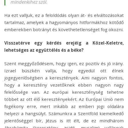
mindenkihez szól.
Ha ezt valljuk, ez a feloldódás olyan át- és elváltozásokat
tartalmaz, amelyek a hagyományos hitformákhoz kötődő
emberekben botrányt és követhetetlenséget fog okozni.
Visszatérve egy kérdés erejéig a Közel-Keletre,
lehetséges az együttélés és a béke?
Szent meggyőződésem, hogy igen, ez pozitív és jó irány.
Izrael büszkén vallja, hogy egyedül ott élnek
jogegyenlőségben a keresztények. Ami nagyon fontos,
hogy a keresztény vezetőknek ebben nagyon nagy
felelőssége van. Az európai kereszténység tehetne
többet az ott élő keresztényekért. Az Európai Unió nem
fogékony erre, mert inkább az emberi jogi oldalára
helyezi a hangsúlyt. Számunkra a Szentföld kiemelkedő
jelentőséggel bír, Jézus is itt élt, de ez mindhárom
ábrahámita (keresztény, zsidó, muszlim) vallásnak