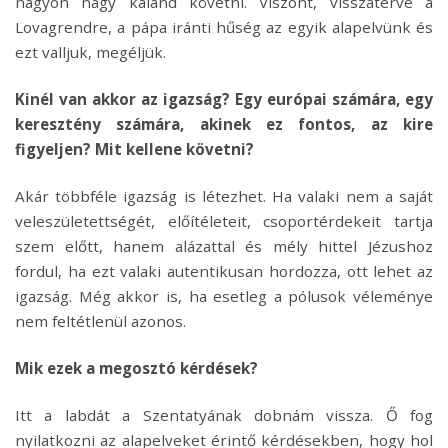
nagyon nagy kaland követni. Viszont, visszatérve a
Lovagrendre, a pápa iránti hűség az egyik alapelvünk és
ezt valljuk, megéljük.
Kinél van akkor az igazság? Egy európai számára, egy
keresztény számára, akinek ez fontos, az kire
figyeljen? Mit kellene követni?
Akár többféle igazság is létezhet. Ha valaki nem a saját
veleszületettségét, előítéleteit, csoportérdekeit tartja
szem előtt, hanem alázattal és mély hittel Jézushoz
fordul, ha ezt valaki autentikusan hordozza, ott lehet az
igazság. Még akkor is, ha esetleg a pólusok véleménye
nem feltétlenül azonos.
Mik ezek a megosztó kérdések?
Itt a labdát a Szentatyának dobnám vissza. Ő fog
nyilatkozni az alapelveket érintő kérdésekben, hogy hol