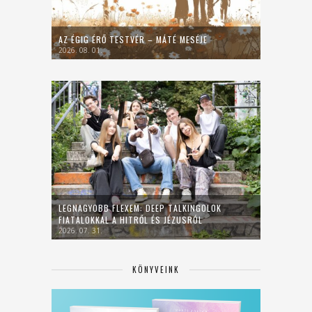
AZ ÉGIG ÉRŐ TESTVÉR – MÁTÉ MESÉJE
2026. 08. 01.
LEGNAGYOBB FLEXEM: DEEP TALKINGOLOK
FIATALOKKAL A HITRŐL ÉS JÉZUSRÓL
2026. 07. 31.
KÖNYVEINK