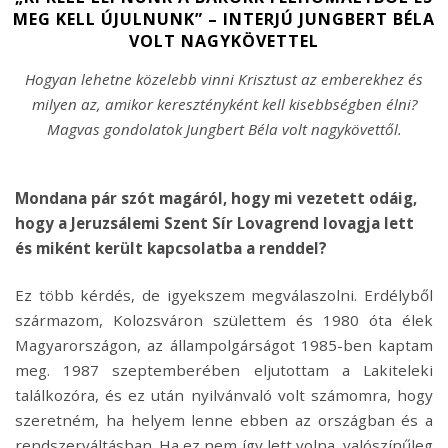
MEG KELL ÚJULNUNK” – INTERJÚ JUNGBERT BÉLA
VOLT NAGYKÖVETTEL
Hogyan lehetne közelebb vinni Krisztust az emberekhez és
milyen az, amikor keresztényként kell kisebbségben élni?
Magvas gondolatok Jungbert Béla volt nagykövettől.
Mondana pár szót magáról, hogy mi vezetett odáig,
hogy a Jeruzsálemi Szent Sír Lovagrend lovagja lett
és miként került kapcsolatba a renddel?
Ez több kérdés, de igyekszem megválaszolni. Erdélyből
származom, Kolozsváron születtem és 1980 óta élek
Magyarországon, az állampolgárságot 1985-ben kaptam
meg. 1987 szeptemberében eljutottam a Lakiteleki
találkozóra, és ez után nyilvánvaló volt számomra, hogy
szeretném, ha helyem lenne ebben az országban és a
rendszerváltásban. Ha ez nem így lett volna, valószínűleg