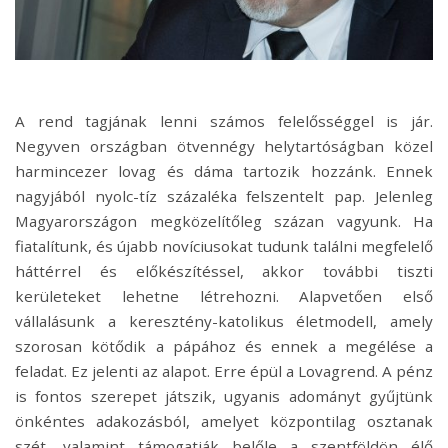
A rend tagjának lenni számos felelősséggel is jár.
Negyven országban ötvennégy helytartóságban közel
harmincezer lovag és dáma tartozik hozzánk. Ennek
nagyjából nyolc-tíz százaléka felszentelt pap. Jelenleg
Magyarországon megközelítőleg százan vagyunk. Ha
fiatalítunk, és újabb novíciusokat tudunk találni megfelelő
háttérrel és előkészítéssel, akkor további tiszti
kerületeket lehetne létrehozni. Alapvetően első
vállalásunk a keresztény-katolikus életmodell, amely
szorosan kötődik a pápához és ennek a megélése a
feladat. Ez jelenti az alapot. Erre épül a Lovagrend. A pénz
is fontos szerepet játszik, ugyanis adományt gyűjtünk
önkéntes adakozásból, amelyet központilag osztanak
szét, valamint támogatják belőle a szentföldön élő