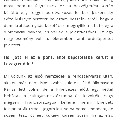
most nem itt folytatnánk ezt a beszélgetést. Aztán
később egy reggel borotválkozás közben Jeszenszky
Géza külügyminisztert hallottam beszélni arról, hogy a
demokratikus nyitás keretében megnyílik a lehetőség a
diplomáciai pályára, és várják a jelentkezőket. Ez egy
nagy esemény volt az életemben, ami fordulópontot
jelentett.
Hol jött el az a pont, ahol kapcsolatba került a
Lovagrenddel?
Mi voltunk az első nemzedék a rendszerváltás után,
akiket már nem Moszkvába küldtek. Első állomásom
Párizs lett volna, de a kihelyezés előtt egy héttel
behívtak a Külügyminisztériumba és közölték, hogy
mégsem Franciaországba kellene menni. Ehelyett
felajánlották Izraelt. Jogom lett volna nemet mondani, de
sosem tesz jót egy külügyi karrier során, ha az első