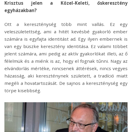
Krisztus jelen a Közel-Keleti, őskeresztény
egyházakban?
Ott a kereszténység több mint vallás. Ez egy
veleszületettség, ami a hitét kevésbé gyakorló ember
számára is egyfajta identitást ad. Egy ilyen embernek is
van egy büszke keresztény identitása. Ez valami többet
jelent számára, ami pedig az aktív gyakorlókat illeti, az ő
félelmük és a miénk is az, hogy el fognak tűnni. Nagy az
elvándorlás mértéke, nincsenek áttérések, nincs vegyes
házasság, aki kereszténynek született, a tradíció miatt
megéli a hovatartozását. De sajnos a kereszténység egy
törpe kisebbség.