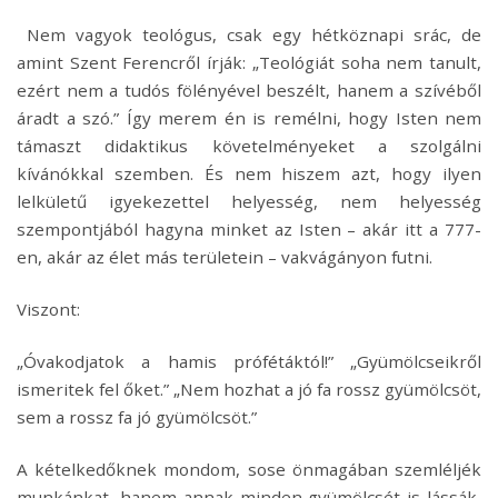
Nem vagyok teológus, csak egy hétköznapi srác, de
amint Szent Ferencről írják: „Teológiát soha nem tanult,
ezért nem a tudós fölényével beszélt, hanem a szívéből
áradt a szó.” Így merem én is remélni, hogy Isten nem
támaszt didaktikus követelményeket a szolgálni
kívánókkal szemben. És nem hiszem azt, hogy ilyen
lelkületű igyekezettel helyesség, nem helyesség
szempontjából hagyna minket az Isten – akár itt a 777-
en, akár az élet más területein – vakvágányon futni.
Viszont:
„Óvakodjatok a hamis prófétáktól!” „Gyümölcseikről
ismeritek fel őket.” „Nem hozhat a jó fa rossz gyümölcsöt,
sem a rossz fa jó gyümölcsöt.”
A kételkedőknek mondom, sose önmagában szemléljék
munkánkat, hanem annak minden gyümölcsét is lássák,