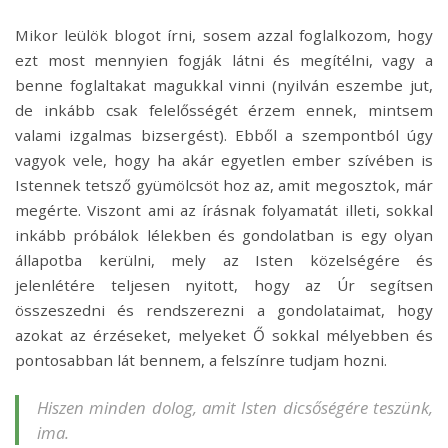
Mikor leülök blogot írni, sosem azzal foglalkozom, hogy
ezt most mennyien fogják látni és megítélni, vagy a
benne foglaltakat magukkal vinni (nyilván eszembe jut,
de inkább csak felelősségét érzem ennek, mintsem
valami izgalmas bizsergést). Ebből a szempontból úgy
vagyok vele, hogy ha akár egyetlen ember szívében is
Istennek tetsző gyümölcsöt hoz az, amit megosztok, már
megérte. Viszont ami az írásnak folyamatát illeti, sokkal
inkább próbálok lélekben és gondolatban is egy olyan
állapotba kerülni, mely az Isten közelségére és
jelenlétére teljesen nyitott, hogy az Úr segítsen
összeszedni és rendszerezni a gondolataimat, hogy
azokat az érzéseket, melyeket Ő sokkal mélyebben és
pontosabban lát bennem, a felszínre tudjam hozni.
Hiszen minden dolog, amit Isten dicsőségére teszünk,
ima.