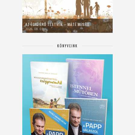
AZ ÉGIG ÉRŐ TESTVÉR – MÁTÉ MESÉJE
2026. 08. 01.
KÖNYVEINK