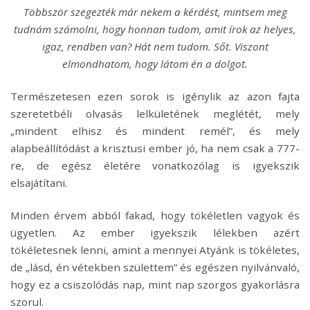
Többször szegezték már nekem a kérdést, mintsem meg
tudnám számolni, hogy honnan tudom, amit írok az helyes,
igaz, rendben van? Hát nem tudom. Sőt. Viszont
elmondhatom, hogy látom én a dolgot.
Természetesen ezen sorok is igénylik az azon fajta
szeretetbéli olvasás lelkületének meglétét, mely
„mindent elhisz és mindent remél”, és mely
alapbeállítódást a krisztusi ember jó, ha nem csak a 777-
re, de egész életére vonatkozólag is igyekszik
elsajátítani.
Minden érvem abból fakad, hogy tökéletlen vagyok és
ügyetlen. Az ember igyekszik lélekben azért
tökéletesnek lenni, amint a mennyei Atyánk is tökéletes,
de „lásd, én vétekben születtem” és egészen nyilvánvaló,
hogy ez a csiszolódás nap, mint nap szorgos gyakorlásra
szorul.