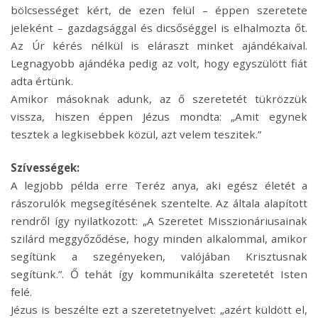
bölcsességet kért, de ezen felül – éppen szeretete
jeleként – gazdagsággal és dicsőséggel is elhalmozta őt.
Az Úr kérés nélkül is eláraszt minket ajándékaival.
Legnagyobb ajándéka pedig az volt, hogy egyszülött fiát
adta értünk.
Amikor másoknak adunk, az ő szeretetét tükrözzük
vissza, hiszen éppen Jézus mondta: „Amit egynek
tesztek a legkisebbek közül, azt velem teszitek.”
Szívességek:
A legjobb példa erre Teréz anya, aki egész életét a
rászorulók megsegítésének szentelte. Az általa alapított
rendről így nyilatkozott: „A Szeretet Misszionáriusainak
szilárd meggyőződése, hogy minden alkalommal, amikor
segítünk a szegényeken, valójában Krisztusnak
segítünk.”. Ő tehát így kommunikálta szeretetét Isten
felé.
Jézus is beszélte ezt a szeretetnyelvet: „azért küldött el,