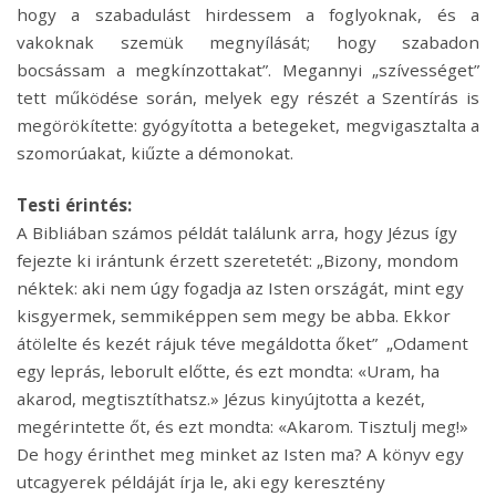
hogy a szabadulást hirdessem a foglyoknak, és a
vakoknak szemük megnyílását; hogy szabadon
bocsássam a megkínzottakat”. Megannyi „szívességet”
tett működése során, melyek egy részét a Szentírás is
megörökítette: gyógyította a betegeket, megvigasztalta a
szomorúakat, kiűzte a démonokat.
Testi érintés:
A Bibliában számos példát találunk arra, hogy Jézus így
fejezte ki irántunk érzett szeretetét: „Bizony, mondom
néktek: aki nem úgy fogadja az Isten országát, mint egy
kisgyermek, semmiképpen sem megy be abba. Ekkor
átölelte és kezét rájuk téve megáldotta őket” „Odament
egy leprás, leborult előtte, és ezt mondta: «Uram, ha
akarod, megtisztíthatsz.» Jézus kinyújtotta a kezét,
megérintette őt, és ezt mondta: «Akarom. Tisztulj meg!»
De hogy érinthet meg minket az Isten ma? A könyv egy
utcagyerek példáját írja le, aki egy keresztény