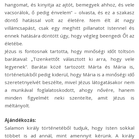
hangomat, és kinyitja az ajtót, bemegyek ahhoz, és vele
vacsorálok, ő pedig énvelem” – olvasta, és ez a szakasz
döntő hatással volt az életére. Nem élt át nagy
villámcsapást, csak egy meghitt pillanatot Istennel és
ennek hatására döntött úgy, hogy végleg beengedi Őt az
életébe.
Jézus is fontosnak tartotta, hogy minőségi időt töltsön
barátaival: „Tizenkettőt választott ki arra, hogy vele
legyenek”. Barátai közé tartozott Márta és Mária is,
történetükből pedig kiderül, hogy Mária is a minőségi idő
szeretetnyelvét beszélte, mivel Jézus látogatásakor nem
a munkával foglalatoskodott, ahogy nővére, hanem
minden figyelmét neki szentelte, amit Jézus is
méltányolt.
Ajándékozás:
Salamon király történetéből tudjuk, hogy Isten sokkal
többet is ad annál, mint amennyit kérünk. A király