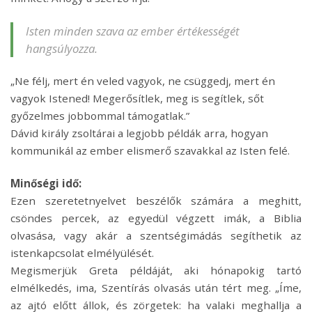
Isten minden szava az ember értékességét
hangsúlyozza.
„Ne félj, mert én veled vagyok, ne csüggedj, mert én
vagyok Istened! Megerősítlek, meg is segítlek, sőt
győzelmes jobbommal támogatlak.”
Dávid király zsoltárai a legjobb példák arra, hogyan
kommunikál az ember elismerő szavakkal az Isten felé.
Minőségi idő:
Ezen szeretetnyelvet beszélők számára a meghitt,
csöndes percek, az egyedül végzett imák, a Biblia
olvasása, vagy akár a szentségimádás segíthetik az
istenkapcsolat elmélyülését.
Megismerjük Greta példáját, aki hónapokig tartó
elmélkedés, ima, Szentírás olvasás után tért meg. „Íme,
az ajtó előtt állok, és zörgetek: ha valaki meghallja a