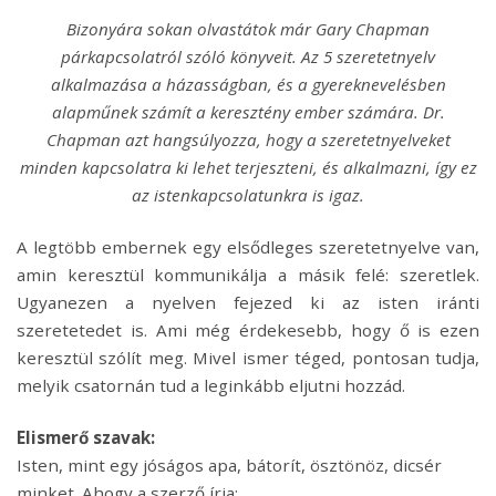
Bizonyára sokan olvastátok már Gary Chapman
párkapcsolatról szóló könyveit. Az 5 szeretetnyelv
alkalmazása a házasságban, és a gyereknevelésben
alapműnek számít a keresztény ember számára. Dr.
Chapman azt hangsúlyozza, hogy a szeretetnyelveket
minden kapcsolatra ki lehet terjeszteni, és alkalmazni, így ez
az istenkapcsolatunkra is igaz.
A legtöbb embernek egy elsődleges szeretetnyelve van,
amin keresztül kommunikálja a másik felé: szeretlek.
Ugyanezen a nyelven fejezed ki az isten iránti
szeretetedet is. Ami még érdekesebb, hogy ő is ezen
keresztül szólít meg. Mivel ismer téged, pontosan tudja,
melyik csatornán tud a leginkább eljutni hozzád.
Elismerő szavak:
Isten, mint egy jóságos apa, bátorít, ösztönöz, dicsér
minket. Ahogy a szerző írja: