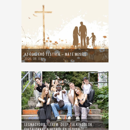
AZ ÉGIG ÉRŐ TESTVÉR – MÁTÉ MESÉJE
2026. 08. 01.
LEGNAGYOBB FLEXEM: DEEP TALKINGOLOK
FIATALOKKAL A HITRŐL ÉS JÉZUSRÓL