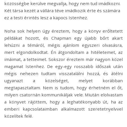
közösségbe kerülve megvallja, hogy nem tud imádkozni.
Két társa kezét a vállára téve imádkozik érte és számára
ez a testi érintés lesz a kapocs Istenhez.
Noha sok helyen úgy éreztem, hogy a könyv erőltetett
példákat hozott, és Chapman egy újabb bőrt akart
lehúzni a témáról, mégis ajánlom egyszeri olvasásra,
mert elgondolkodtat. Én átgondoltam a hitéletemet, az
imáimat, a tetteimet. Sokszor éreztem már nagyon közel
magamat Istenhez. De egy-egy rosszabb időszak után
mégis nehezen tudtam visszatalálni hozzá, és átélni
ugyanazt a közelséget, melyet korábban
megtapasztaltam. Nem is tudom, hogy érhetném el őt,
milyen csatornán kommunikáljak vele. Miután elolvastam
a könyvet rájöttem, hogy a leghatékonyabb út, ha az
emberi kapcsolataimban alkalmazott szeretetnyelvvel
közelítek felé.