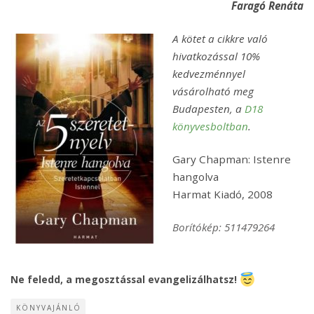
Faragó Renáta
A kötet a cikkre való
hivatkozással 10%
kedvezménnyel
vásárolható meg
Budapesten, a
D18
könyvesboltban
.
Gary Chapman: Istenre
hangolva
Harmat Kiadó, 2008
Borítókép: 511479264
Ne feledd, a megosztással evangelizálhatsz!
KÖNYVAJÁNLÓ