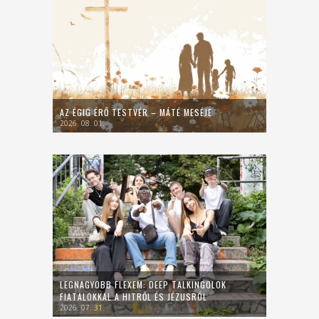
AZ ÉGIG ÉRŐ TESTVÉR – MÁTÉ MESÉJE
2026. 08. 01.
LEGNAGYOBB FLEXEM: DEEP TALKINGOLOK
FIATALOKKAL A HITRŐL ÉS JÉZUSRÓL
2026. 07. 31.