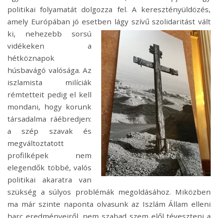
politikai folyamatát dolgozza fel. A keresztényüldözés,
amely Európában jó esetben
lágy szívű szolidaritást vált
ki, nehezebb sorsú
vidékeken a
hétköznapok
húsbavágó valósága. Az
iszlamista milíciák
rémtetteit pedig el kell
mondani, hogy korunk
társadalma ráébredjen:
a szép szavak és
megváltoztatott
profilképek nem
elegendők többé, valós
politikai akaratra van
szükség a súlyos problémák megoldásához. Miközben
ma már szinte naponta olvasunk az Iszlám Állam elleni
harc eredményeiről, nem szabad szem elől téveszteni a