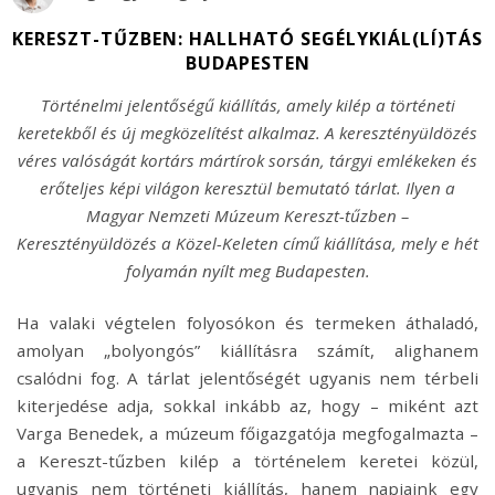
KERESZT-TŰZBEN: HALLHATÓ SEGÉLYKIÁL(LÍ)TÁS
BUDAPESTEN
Történelmi jelentőségű kiállítás, amely kilép a történeti
keretekből és új megközelítést alkalmaz. A keresztényüldözés
véres valóságát kortárs mártírok sorsán, tárgyi emlékeken és
erőteljes képi világon keresztül bemutató tárlat. Ilyen a
Magyar Nemzeti Múzeum Kereszt-tűzben –
Keresztényüldözés a Közel-Keleten című kiállítása, mely e hét
folyamán nyílt meg Budapesten.
Ha valaki végtelen folyosókon és termeken áthaladó,
amolyan „bolyongós” kiállításra számít, alighanem
csalódni fog. A tárlat jelentőségét ugyanis nem térbeli
kiterjedése adja, sokkal inkább az, hogy – miként azt
Varga Benedek, a múzeum főigazgatója megfogalmazta –
a Kereszt-tűzben kilép a történelem keretei közül,
ugyanis nem történeti kiállítás, hanem napjaink egy