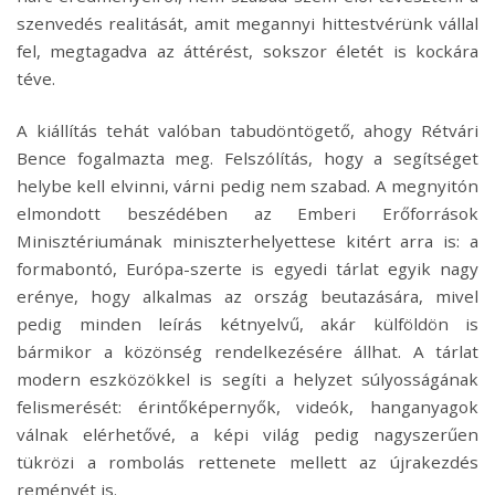
szenvedés realitását, amit megannyi hittestvérünk vállal
fel, megtagadva az áttérést, sokszor életét is kockára
téve.
A kiállítás tehát valóban tabudöntögető, ahogy Rétvári
Bence fogalmazta meg. Felszólítás, hogy a segítséget
helybe kell elvinni, várni pedig nem szabad. A megnyitón
elmondott beszédében az Emberi Erőforrások
Minisztériumának miniszterhelyettese kitért arra is: a
formabontó, Európa-szerte is egyedi tárlat egyik nagy
erénye, hogy alkalmas az ország beutazására, mivel
pedig minden leírás kétnyelvű, akár külföldön is
bármikor a közönség rendelkezésére állhat. A tárlat
modern eszközökkel is segíti a helyzet súlyosságának
felismerését: érintőképernyők, videók, hanganyagok
válnak elérhetővé, a képi világ pedig nagyszerűen
tükrözi a rombolás rettenete mellett az újrakezdés
reményét is.