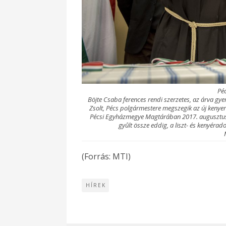
Pé
Böjte Csaba ferences rendi szerzetes, az árva gy
Zsolt, Pécs polgármestere megszegik az új keny
Pécsi Egyházmegye Magtárában 2017. augusztus
gyûlt össze eddig, a liszt- és kenyér
(Forrás: MTI)
HÍREK