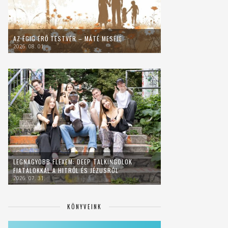
AZ ÉGIG ÉRŐ TESTVÉR – MÁTÉ MESÉJE
2026. 08. 01.
LEGNAGYOBB FLEXEM: DEEP TALKINGOLOK
FIATALOKKAL A HITRŐL ÉS JÉZUSRÓL
2026. 07. 31.
KÖNYVEINK