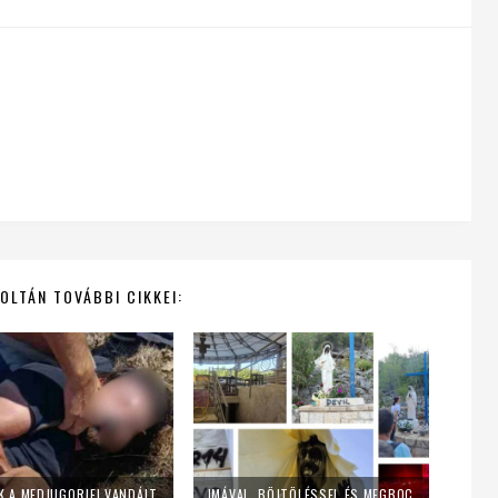
OLTÁN TOVÁBBI CIKKEI:
ELFOGTÁK A MEDJUGORJEI VANDÁLT, AKI FELGYÚJTOTTA AZ OLTÁRT ÉS SÁTÁNISTA FELIRATOKAT ÍRT A MÁRIA-SZOBROKRA – SAJTÓHÍR
„IMÁVAL, BÖJTÖLÉSSEL ÉS MEGBOCSÁTÁSSAL VÁLASZOLJUNK” – ÍGY REAGÁLT A MEDJUGORJEI PLÉBÁNIA A VANDALIZMUSRA