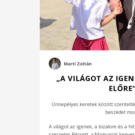
Martí Zoltán
„A VILÁGOT AZ IGENE
ELŐRE”
Ünnepélyes keretek között szentelt
beszédet mon
A világot az igenek, a bizalom és a hit
szerzetes Pécsett, a Magyarok kenye