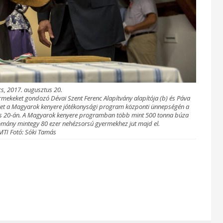
cs, 2017. augusztus 20.
ermekeket gondozó Dévai Szent Ferenc Alapítvány alapítója (b) és Páva
eret a Magyarok kenyere jótékonysági program központi ünnepségén a
 20-án. A Magyarok kenyere programban több mint 500 tonna búza
adomány mintegy 80 ezer nehézsorsú gyermekhez jut majd el.
MTI Fotó: Sóki Tamás