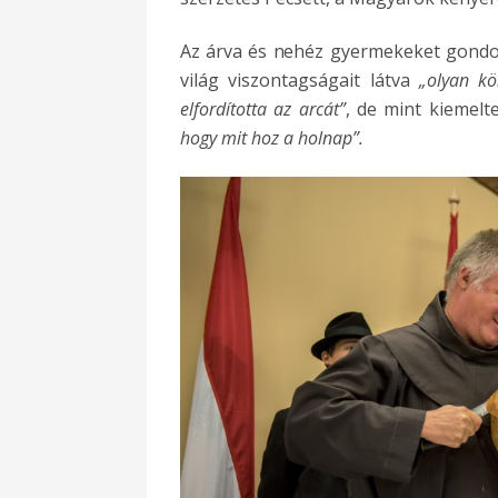
Az árva és nehéz gyermekeket gondozó
világ viszontagságait látva
„olyan kön
elfordította az arcát”
, de mint kiemelte
hogy mit hoz a holnap”.