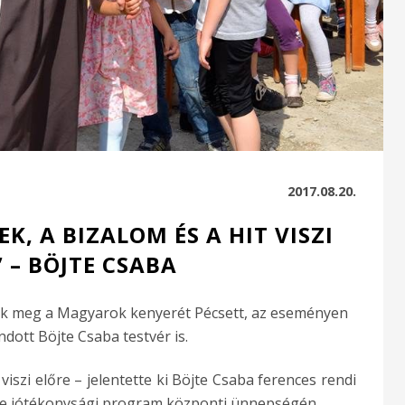
2017.08.20.
K, A BIZALOM ÉS A HIT VISZI
 – BÖJTE CSABA
ék meg a Magyarok kenyerét Pécsett, az eseményen
dott Böjte Csaba testvér is.
 viszi előre – jelentette ki Böjte Csaba ferences rendi
re jótékonysági program központi ünnepségén.