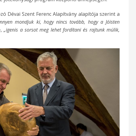
 Dévai Szent Ferenc Alapítvány alapítója szerint a
nyen mondjuk ki, hogy nincs tovább, hogy a Jóisten
,
„igenis a sorsot meg lehet fordítani és rajtunk múlik,