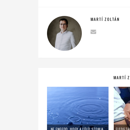
MARTÍ ZOLTÁN
MARTÍ Z
„NE ENGEDD, HOGY A FÖLD SZOMJAZZON” – 7 GYÖNYÖRŰ FOHÁSZ ESŐÉRT