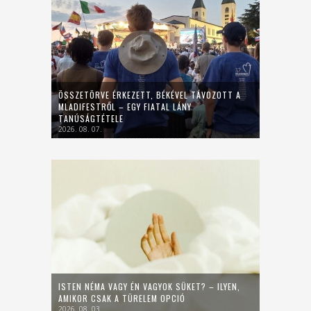
ÖSSZETÖRVE ÉRKEZETT, BÉKÉVEL TÁVOZOTT A
MLADIFESTRŐL – EGY FIATAL LÁNY
TANÚSÁGTÉTELE
2026. 08. 07.
ISTEN NÉMA VAGY ÉN VAGYOK SÜKET? – ILYEN,
AMIKOR CSAK A TÜRELEM OPCIÓ
2026. 08. 03.