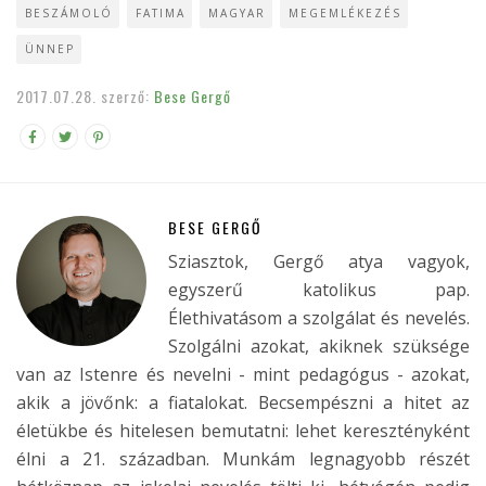
BESZÁMOLÓ
FATIMA
MAGYAR
MEGEMLÉKEZÉS
ÜNNEP
2017.07.28.
szerző:
Bese Gergő
BESE GERGŐ
Sziasztok, Gergő atya vagyok,
egyszerű katolikus pap.
Élethivatásom a szolgálat és nevelés.
Szolgálni azokat, akiknek szüksége
van az Istenre és nevelni - mint pedagógus - azokat,
akik a jövőnk: a fiatalokat. Becsempészni a hitet az
életükbe és hitelesen bemutatni: lehet keresztényként
élni a 21. században. Munkám legnagyobb részét