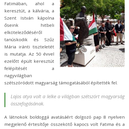
Fatimában, ahol a
keresztút, a kálvária, a
Szent István kápolna
őseink hitbeli
elköteleződéséről
tanúskodik és Szűz
Mária iránti tiszteletét
is mutatja. Az 50 évvel
ezelőtt épült keresztút
felépítését a
nagyvilágban
szétszóródott magyarság támogatásából építették fel.
Lajos atya volt a lelke a világban szétszórt magyarság
összefogásának.
A látnokok boldoggá avatásáért dolgozó pap 8 nyelven
megjelenő értesítője összekötő kapocs volt Fatima és a