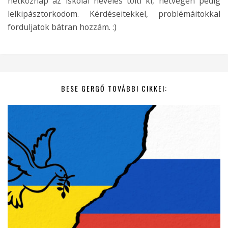
hétköznap az iskolai nevelés tölti ki, hétvégén pedig
lelkipásztorkodom. Kérdéseitekkel, problémáitokkal
forduljatok bátran hozzám. :)
BESE GERGŐ TOVÁBBI CIKKEI: