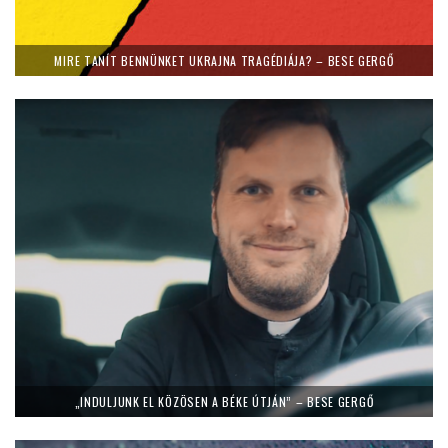
MIRE TANÍT BENNÜNKET UKRAJNA TRAGÉDIÁJA? – BESE GERGŐ
„INDULJUNK EL KÖZÖSEN A BÉKE ÚTJÁN” – BESE GERGŐ