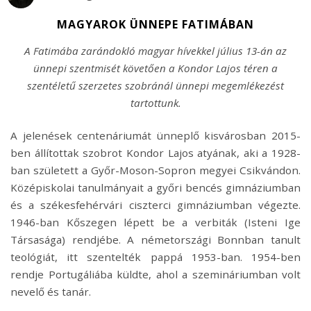
MAGYAROK ÜNNEPE FATIMÁBAN
A Fatimába zarándokló magyar hívekkel július 13-án az
ünnepi szentmisét követően a Kondor Lajos téren a
szentéletű szerzetes szobránál ünnepi megemlékezést
tartottunk.
A jelenések centenáriumát ünneplő kisvárosban 2015-
ben állítottak szobrot Kondor Lajos atyának, aki a 1928-
ban született a Győr-Moson-Sopron megyei Csikvándon.
Középiskolai tanulmányait a győri bencés gimnáziumban
és a székesfehérvári ciszterci gimnáziumban végezte.
1946-ban Kőszegen lépett be a verbiták (Isteni Ige
Társasága) rendjébe. A németországi Bonnban tanult
teológiát, itt szentelték pappá 1953-ban. 1954-ben
rendje Portugáliába küldte, ahol a szemináriumban volt
nevelő és tanár.