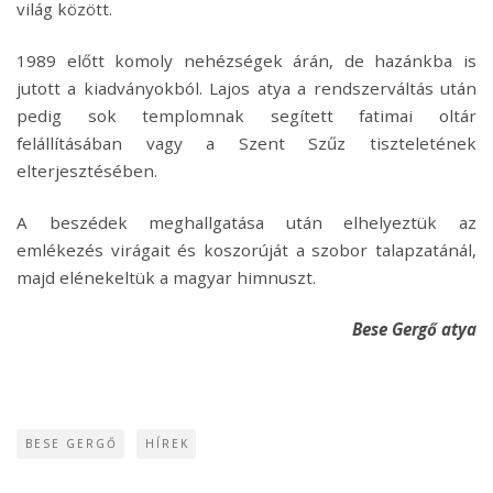
világ között.
1989 előtt komoly nehézségek árán, de hazánkba is
jutott a kiadványokból. Lajos atya a rendszerváltás után
pedig sok templomnak segített fatimai oltár
felállításában vagy a Szent Szűz tiszteletének
elterjesztésében.
A beszédek meghallgatása után elhelyeztük az
emlékezés virágait és koszorúját a szobor talapzatánál,
majd elénekeltük a magyar himnuszt.
Bese Gergő atya
BESE GERGŐ
HÍREK