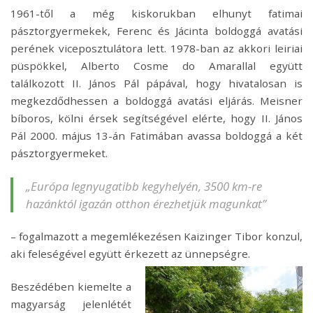
1961-től a még kiskorukban elhunyt fatimai
pásztorgyermekek, Ferenc és Jácinta boldoggá avatási
perének viceposztulátora lett. 1978-ban az akkori leiriai
püspökkel, Alberto Cosme do Amarallal együtt
találkozott II. János Pál pápával, hogy hivatalosan is
megkezdődhessen a boldoggá avatási eljárás. Meisner
bíboros, kölni érsek segítségével elérte, hogy II. János
Pál 2000. május 13-án Fatimában avassa boldoggá a két
pásztorgyermeket.
„Európa legnyugatibb kegyhelyén, 3500 km-re
hazánktól igazán otthon érezhetjük magunkat”
– fogalmazott a megemlékezésen Kaizinger Tibor konzul,
aki feleségével együtt érkeze
tt az ünnepségre.
Beszédében kiemelte a
magyarság jelenlétét