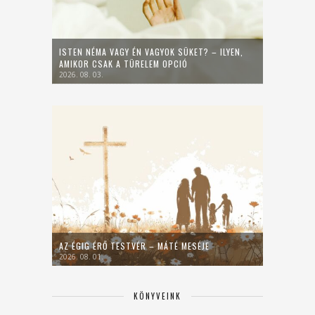
ISTEN NÉMA VAGY ÉN VAGYOK SÜKET? – ILYEN,
AMIKOR CSAK A TÜRELEM OPCIÓ
2026. 08. 03.
AZ ÉGIG ÉRŐ TESTVÉR – MÁTÉ MESÉJE
2026. 08. 01.
KÖNYVEINK