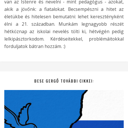
van az Istenre és nevelni - mint pedagógus - azokat,
akik a jövőnk: a fiatalokat. Becsempészni a hitet az
életükbe és hitelesen bemutatni: lehet keresztényként
élni a 21. században. Munkám legnagyobb részét
hétköznap az iskolai nevelés tölti ki, hétvégén pedig
lelkipásztorkodom. Kérdéseitekkel, problémáitokkal
forduljatok bátran hozzám. :)
BESE GERGŐ TOVÁBBI CIKKEI: