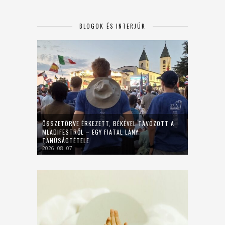
BLOGOK ÉS INTERJÚK
ÖSSZETÖRVE ÉRKEZETT, BÉKÉVEL TÁVOZOTT A
MLADIFESTRŐL – EGY FIATAL LÁNY
TANÚSÁGTÉTELE
2026. 08. 07.