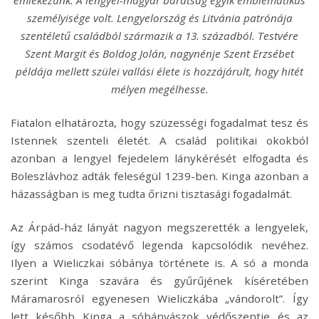
emlékezünk. A lengyel-magyar barátság egyik emblematikus
személyisége volt. Lengyelország és Litvánia patrónája
szentéletű családból származik a 13. századból. Testvére
Szent Margit és Boldog Jolán, nagynénje Szent Erzsébet
példája mellett szülei vallási élete is hozzájárult, hogy hitét
mélyen megélhesse.
Fiatalon elhatározta, hogy szüzességi fogadalmat tesz és
Istennek szenteli életét. A család politikai okokból
azonban a lengyel fejedelem lánykérését elfogadta és
Boleszlávhoz adták feleségül 1239-ben. Kinga azonban a
házasságban is meg tudta őrizni tisztasági fogadalmát.
Az Árpád-ház lányát nagyon megszerették a lengyelek,
így számos csodatévő legenda kapcsolódik nevéhez.
Ilyen a Wieliczkai sóbánya története is. A só a monda
szerint Kinga szavára és gyűrűjének kíséretében
Máramarosról egyenesen Wieliczkába „vándorolt”. Így
lett később Kinga a sóbányászok védőszentje és az