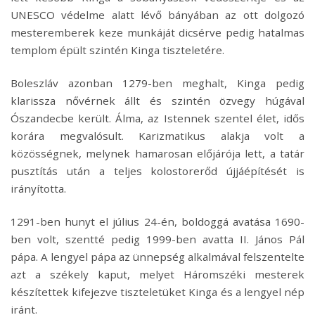
UNESCO védelme alatt lévő bányában az ott dolgozó
mesteremberek keze munkáját dicsérve pedig hatalmas
templom épült szintén Kinga tiszteletére.
Boleszláv azonban 1279-ben meghalt, Kinga pedig
klarissza nővérnek állt és szintén özvegy húgával
Ószandecbe került. Álma, az Istennek szentel élet, idős
korára megvalósult. Karizmatikus alakja volt a
közösségnek, melynek hamarosan előjárója lett, a tatár
pusztítás után a teljes kolostorerőd újjáépítését is
irányította.
1291-ben hunyt el július 24-én, boldoggá avatása 1690-
ben volt, szentté pedig 1999-ben avatta II. János Pál
pápa. A lengyel pápa az ünnepség alkalmával felszentelte
azt a székely kaput, melyet Háromszéki mesterek
készítettek kifejezve tiszteletüket Kinga és a lengyel nép
iránt.