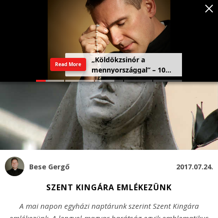
„Köldökzsinór a
Read More
mennyországgal” – 10
férfi vallomása a
rózsafüzérről
Bese Gergő
2017.07.24.
SZENT KINGÁRA EMLÉKEZÜNK
A mai napon egyházi naptárunk szerint Szent Kingára