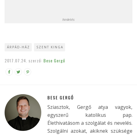
hirdetés
ÁRPÁD-HÁZ
SZENT KINGA
2017.07.24.
szerző:
Bese Gergő
BESE GERGŐ
Sziasztok, Gergő atya vagyok,
egyszerű katolikus pap.
Élethivatásom a szolgálat és nevelés.
Szolgálni azokat, akiknek szüksége