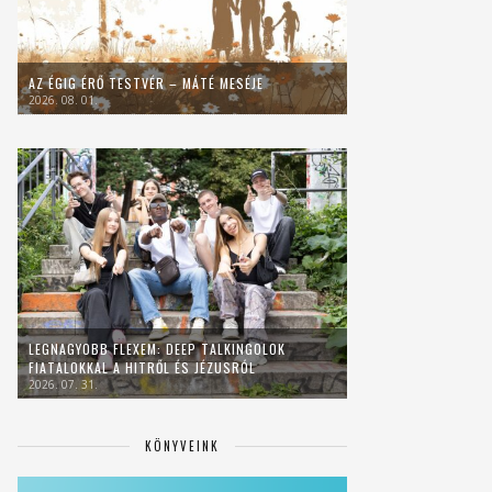
AZ ÉGIG ÉRŐ TESTVÉR – MÁTÉ MESÉJE
2026. 08. 01.
LEGNAGYOBB FLEXEM: DEEP TALKINGOLOK
FIATALOKKAL A HITRŐL ÉS JÉZUSRÓL
2026. 07. 31.
KÖNYVEINK