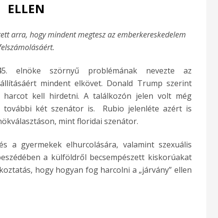
ELLEN
tett arra, hogy mindent megtesz az emberkereskedelem
felszámolásáért.
45. elnöke szörnyű problémának nevezte az
lításáért mindent elkövet. Donald Trump szerint
 harcot kell hirdetni. A találkozón jelen volt még
további két szenátor is. Rubio jelenléte azért is
lnökválasztáson, mint floridai szenátor.
s a gyermekek elhurcolására, valamint szexuális
eszédében a külföldről becsempészett kiskorúakat
ékoztatás, hogy hogyan fog harcolni a „járvány” ellen