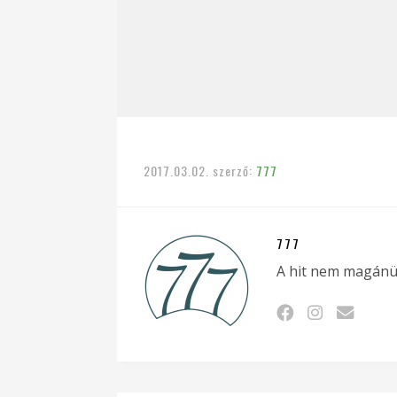
2017.03.02.
szerző:
777
777
A hit nem magánü