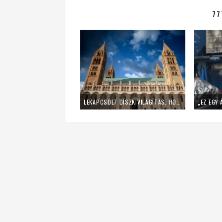
77
LEKAPCSOLT DÍSZKIVILÁGÍTÁS, HOME OFFICE – ÍGY SPÓROL AZ ENERGIÁVAL A PÉCSI EGYHÁZMEGYE