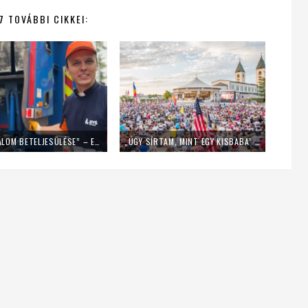
7 TOVÁBBI CIKKEI:
„EZ EGY ÁLOM BETELJESÜLÉSE” – EGY NAPIG KUKÁSNAK ÁLLT EGY LENGYEL PAP
„ÚGY SÍRTAM, MINT EGY KISBABA” – FIATALOK A MLADIFESTRŐL