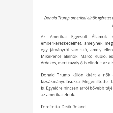
Donald Trump amerikai elnök ígéretet 
Az Amerikai Egyesült Államok 
emberkereskedelmet, amelynek megál
egy járványról van szó, amely ellen
MikePence alelnök, Marco Rubio, és 
érdekes, mert tavaly ő is elindult az e
Donald Trump külön kitért a nők é
kizsákmányolásukra. Megemlítette b
is. Egyelőre nincsen arról bővebb táj
az amerikai elnök.
Fordította: Deák Roland