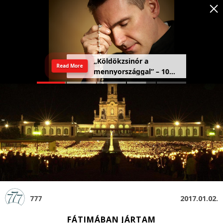
Szeretetország: a haza,
Read More
amely a szívben kezdődik
777
2017.01.02.
FÁTIMÁBAN JÁRTAM