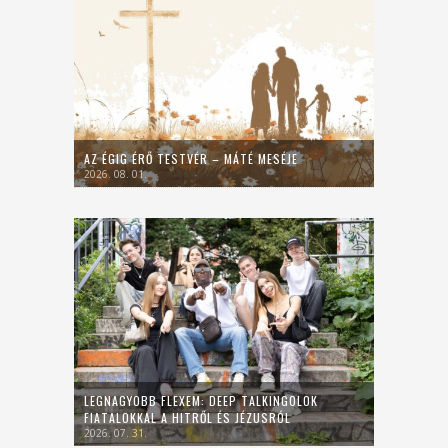
AZ ÉGIG ÉRŐ TESTVÉR – MÁTÉ MESÉJE
2026. 08. 01.
LEGNAGYOBB FLEXEM: DEEP TALKINGOLOK
FIATALOKKAL A HITRŐL ÉS JÉZUSRÓL
2026. 07. 31.