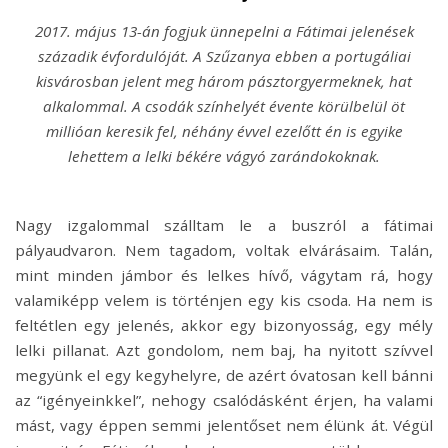
2017. május 13-án fogjuk ünnepelni a Fátimai jelenések
századik évfordulóját. A Szűzanya ebben a portugáliai
kisvárosban jelent meg három pásztorgyermeknek, hat
alkalommal. A csodák színhelyét évente körülbelül öt
millióan keresik fel, néhány évvel ezelőtt én is egyike
lehettem a lelki békére vágyó zarándokoknak.
Nagy izgalommal szálltam le a buszról a fátimai
pályaudvaron. Nem tagadom, voltak elvárásaim. Talán,
mint minden jámbor és lelkes hívő, vágytam rá, hogy
valamiképp velem is történjen egy kis csoda. Ha nem is
feltétlen egy jelenés, akkor egy bizonyosság, egy mély
lelki pillanat. Azt gondolom, nem baj, ha nyitott szívvel
megyünk el egy kegyhelyre, de azért óvatosan kell bánni
az “igényeinkkel”, nehogy csalódásként érjen, ha valami
mást, vagy éppen semmi jelentőset nem élünk át. Végül