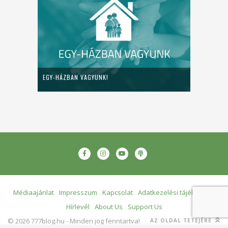
EGY-HÁZBAN VAGYUNK!
Médiaajánlat
Impresszum
Kapcsolat
Adatkezelési tájékoztató
Hírlevél
About Us
Support Us
© 2026 777blog.hu - Minden jog fenntartva!
AZ OLDAL TETEJÉRE