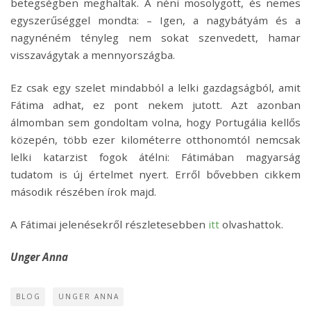
betegségben meghaltak. A néni mosolygott, és nemes
egyszerűséggel mondta: – Igen, a nagybátyám és a
nagynéném tényleg nem sokat szenvedett, hamar
visszavágytak a mennyországba.
Ez csak egy szelet mindabból a lelki gazdagságból, amit
Fátima adhat, ez pont nekem jutott. Azt azonban
álmomban sem gondoltam volna, hogy Portugália kellős
közepén, több ezer kilométerre otthonomtól nemcsak
lelki katarzist fogok átélni: Fátimában magyarság
tudatom is új értelmet nyert. Erről bővebben cikkem
második részében írok majd.
A Fátimai jelenésekről részletesebben
itt
olvashattok.
Unger Anna
BLOG
UNGER ANNA