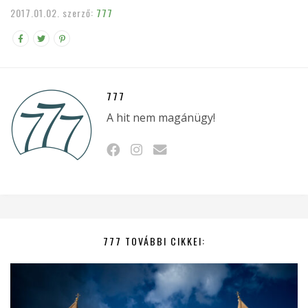
2017.01.02.
szerző:
777
777
A hit nem magánügy!
777 TOVÁBBI CIKKEI: