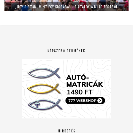
„ÚGY SÍRTAM, MINT EGY KISBABA” – FIATALOK A MLADIFESTRŐL
NÉPSZERŰ TERMÉKEK
HIRDETÉS