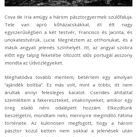
Cova de Iria amúgy a három pásztorgyermek szülőfaluja.
Tele van apró kőházacskákkal, itt élt nagy
egyszerűségben a két testvér, Francisco és Jacinta, és
unokatestvérük, Lucia. Megnéztem az otthonukat, és a
másik angyali jelenés színhelyét. Itt, az angyal szobra
előtt egy talpig feketébe öltözött idős portugál asszony
mondta az Üdvözlégyeket.
Meghatódva tovább mentem, betértem egy amolyan
“ajándék boltba”. Ez más volt, mint a többi, itt nem
árultak annyi felesleges kacatot. Csendes áhítattal
szemléltem a fakereszteket, imakönyveket, amikor egy
öreg eladó néni odalépett hozzám. Elkezdtünk
beszélgetni, mondtam neki, mennyire megindító Fátima
története. Az különösen megfogott, hogy a három
pásztor közül ketten nem sokkal a jelenések után