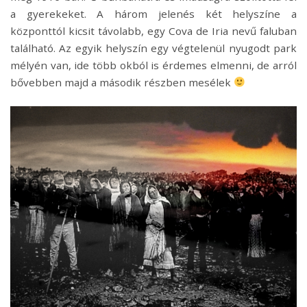
a gyerekeket. A három jelenés két helyszíne a
központtól kicsit távolabb, egy Cova de Iria nevű faluban
található. Az egyik helyszín egy végtelenül nyugodt park
mélyén van, ide több okból is érdemes elmenni, de arról
bővebben majd a második részben mesélek