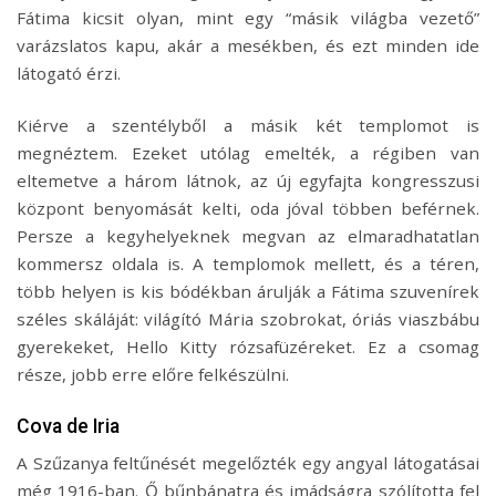
Fátima kicsit olyan, mint egy “másik világba vezető”
varázslatos kapu, akár a mesékben, és ezt minden ide
látogató érzi.
Kiérve a szentélyből a másik két templomot is
megnéztem. Ezeket utólag emelték, a régiben van
eltemetve a három látnok, az új egyfajta kongresszusi
központ benyomását kelti, oda jóval többen beférnek.
Persze a kegyhelyeknek megvan az elmaradhatatlan
kommersz oldala is. A templomok mellett, és a téren,
több helyen is kis bódékban árulják a Fátima szuvenírek
széles skáláját: világító Mária szobrokat, óriás viaszbábu
gyerekeket, Hello Kitty rózsafüzéreket. Ez a csomag
része, jobb erre előre felkészülni.
Cova de Iria
A Szűzanya feltűnését megelőzték egy angyal látogatásai
még 1916-ban. Ő bűnbánatra és imádságra szólította fel