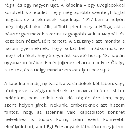
régit, és egy nagyon újat. A kápolna – egy üveglapokkal
körülvett kis épület – egy még apróbb szentélyt foglal
magába, ez a Jelenések kápolnája. 1917-ben a helyén
még tölgyfabokor állt, afölött jelent meg a Hölgy, aki a
pásztorgyermekek szerint ragyogóbb volt a Napnál, és
kezeiben rózsafüzért tartott. A Szűzanya azt mondta a
három gyermeknek, hogy sokat kell imádkozniuk, és
meghívta őket, hogy 5 egymást követő hónap 13. napján
ugyanazon órában ismét jöjjenek el arra a helyre. Ők így
is tettek, és a Hölgy mind az ötször eljött hozzájuk.
A kápolna mindig nyitva áll, a zarándokok két lábon, vagy
térdepelve is végigmehetnek az odavezető úton. Mikor
beléptem, nem kellett sok idő, rögtön éreztem, hogy
szent helyen járok. Nekünk, embereknek azt hiszem
fontos, hogy az Istennel való kapcsolatot konkrét
helyekhez is tudjuk kötni, talán ezért könnyebb
elmélyülni ott, ahol Égi Édesanyánk láthatóan megjelent.