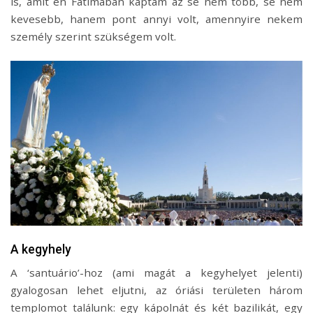
is, amit én Fátimában kaptam az se nem több, se nem
kevesebb, hanem pont annyi volt, amennyire nekem
személy szerint szükségem volt.
A kegyhely
A ‘santuário’-hoz (ami magát a kegyhelyet jelenti)
gyalogosan lehet eljutni, az óriási területen három
templomot találunk: egy kápolnát és két bazilikát, egy