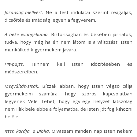
Józanság-mellvért.
Ne a test indulatai szerint reagáljak,
dicsőítés és imádság legyen a fegyverem.
A béke evangéliuma.
Biztonságban és békében járhatok,
tudva, hogy még ha én nem látom is a változást, Isten
munkálkodik gyermekem javára.
Hit-pajzs.
Hinnem kell Isten időzítésében és
módszereiben.
Megváltás-sisak.
Bízzak abban, hogy Isten végső célja
gyermekeim számára, hogy szoros kapcsolatban
legyenek Vele. Lehet, hogy egy-egy helyzet látszólag
nem illik bele ebbe a folyamatba, de Isten jót fog kihozni
belőle
Isten kardja, a Biblia.
Olvassam minden nap Isten nekem