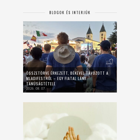
BLOGOK ÉS INTERJÚK
ÖSSZETÖRVE ÉRKEZETT, BÉKÉVEL TÁVOZOTT A
MLADIFESTRŐL – EGY FIATAL LÁNY
TANÚSÁGTÉTELE
2026. 08. 07.