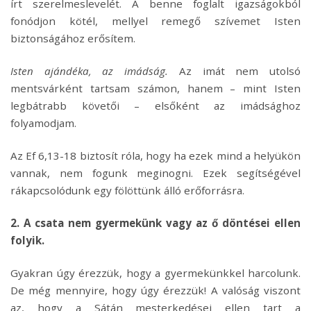
írt szerelmeslevelét. A benne foglalt igazságokból
fonódjon kötél, mellyel remegő szívemet Isten
biztonságához erősítem.
Isten ajándéka, az imádság.
Az imát nem utolsó
mentsvárként tartsam számon, hanem – mint Isten
legbátrabb követői – elsőként az imádsághoz
folyamodjam.
Az Ef 6,13-18 biztosít róla, hogy ha ezek mind a helyükön
vannak, nem fogunk meginogni. Ezek segítségével
rákapcsolódunk egy fölöttünk álló erőforrásra.
2. A csata nem gyermekünk vagy az ő döntései ellen
folyik.
Gyakran úgy érezzük, hogy a gyermekünkkel harcolunk.
De még mennyire, hogy úgy érezzük! A valóság viszont
az, hogy a Sátán mesterkedései ellen tart a