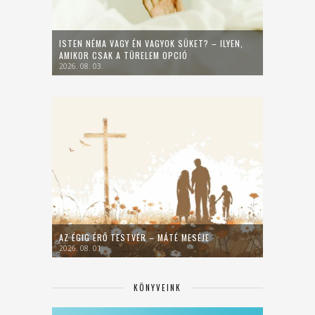
ISTEN NÉMA VAGY ÉN VAGYOK SÜKET? – ILYEN,
AMIKOR CSAK A TÜRELEM OPCIÓ
2026. 08. 03.
AZ ÉGIG ÉRŐ TESTVÉR – MÁTÉ MESÉJE
2026. 08. 01.
KÖNYVEINK