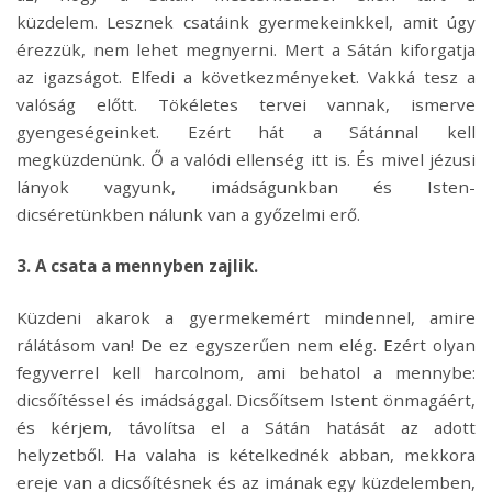
küzdelem. Lesznek csatáink gyermekeinkkel, amit úgy
érezzük, nem lehet megnyerni. Mert a Sátán kiforgatja
az igazságot. Elfedi a következményeket. Vakká tesz a
valóság előtt. Tökéletes tervei vannak, ismerve
gyengeségeinket. Ezért hát a Sátánnal kell
megküzdenünk. Ő a valódi ellenség itt is. És mivel jézusi
lányok vagyunk, imádságunkban és Isten-
dicséretünkben nálunk van a győzelmi erő.
3. A csata a mennyben zajlik.
Küzdeni akarok a gyermekemért mindennel, amire
rálátásom van! De ez egyszerűen nem elég. Ezért olyan
fegyverrel kell harcolnom, ami behatol a mennybe:
dicsőítéssel és imádsággal. Dicsőítsem Istent önmagáért,
és kérjem, távolítsa el a Sátán hatását az adott
helyzetből. Ha valaha is kételkednék abban, mekkora
ereje van a dicsőítésnek és az imának egy küzdelemben,