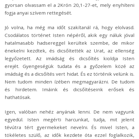
gyorsan olvassam el a 2Krón 20,1-27-et, mely enyhíteni
fogja anyai szívem rettegését.
Jó volna, ha még ma időt szakítanál rá, hogy elolvasd.
Csodálatos történet Isten népéről, akik egy náluk jóval
hatalmasabb hadsereggel kerültek szembe, de mikor
énekelni kezdtek, és dicsőítették az Urat, az ellenség
legyőzetett. Az imádság és dicsőítés kioldja Isten
erejét. Gyengeségük tudata és a győzelem közé az
imádság és a dicsőítés vert hidat. És ez történik velünk is.
Nem tudom minden ízében megmagyarázni. De tudom
és hirdetem. Imáink és dicsőítéseink erősek és
hathatósak.
Igen, valóban nehéz anyának lenni. De nem vagyunk
egyedül. Isten megérti harcunkat, tudja, mit jelent
tévútra tért gyermekeket nevelni. És mivel Isten, a
tökéletes szülő, az idők kezdete óta ezzel foglalkozik,