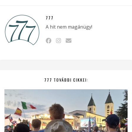
777
A hit nem magánügy!
777 TOVÁBBI CIKKEI: