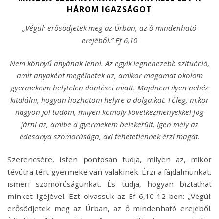
HÁROM IGAZSÁGOT
„Végül: erősödjetek meg az Úrban, az ő mindenható
erejéből.” Ef 6,10
Nem könnyű anyának lenni. Az egyik legnehezebb szituáció,
amit anyaként megélhetek az, amikor magamat okolom
gyermekeim helytelen döntései miatt. Majdnem ilyen nehéz
kitalálni, hogyan hozhatom helyre a dolgaikat. Főleg, mikor
nagyon jól tudom, milyen komoly következményekkel fog
járni az, amibe a gyermekem belekerült. Igen mély az
édesanya szomorúsága, aki tehetetlennek érzi magát.
Szerencsére, Isten pontosan tudja, milyen az, mikor
tévútra tért gyermeke van valakinek. Érzi a fájdalmunkat,
ismeri szomorúságunkat. És tudja, hogyan biztathat
minket Igéjével. Ezt olvassuk az Ef 6,10-12-ben: „Végül:
erősödjetek meg az Úrban, az ő mindenható erejéből.