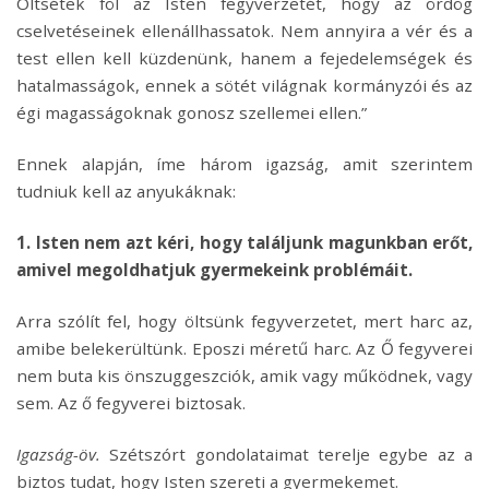
Öltsétek föl az Isten fegyverzetét, hogy az ördög
cselvetéseinek ellenállhassatok. Nem annyira a vér és a
test ellen kell küzdenünk, hanem a fejedelemségek és
hatalmasságok, ennek a sötét világnak kormányzói és az
égi magasságoknak gonosz szellemei ellen.”
Ennek alapján, íme három igazság, amit szerintem
tudniuk kell az anyukáknak:
1. Isten nem azt kéri, hogy találjunk magunkban erőt,
amivel megoldhatjuk gyermekeink problémáit.
Arra szólít fel, hogy öltsünk fegyverzetet, mert harc az,
amibe belekerültünk. Eposzi méretű harc. Az Ő fegyverei
nem buta kis önszuggeszciók, amik vagy működnek, vagy
sem. Az ő fegyverei biztosak.
Igazság-öv.
Szétszórt gondolataimat terelje egybe az a
biztos tudat, hogy Isten szereti a gyermekemet.