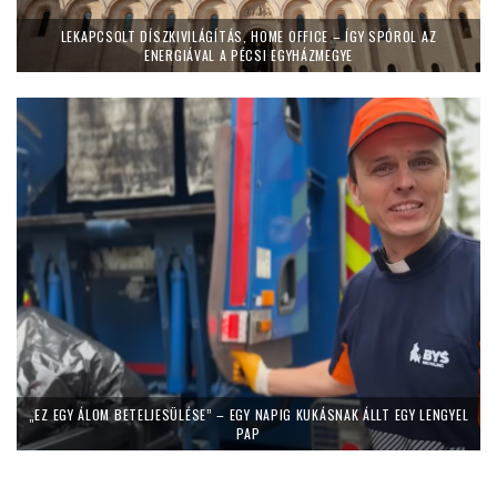
LEKAPCSOLT DÍSZKIVILÁGÍTÁS, HOME OFFICE – ÍGY SPÓROL AZ
ENERGIÁVAL A PÉCSI EGYHÁZMEGYE
„EZ EGY ÁLOM BETELJESÜLÉSE” – EGY NAPIG KUKÁSNAK ÁLLT EGY LENGYEL
PAP