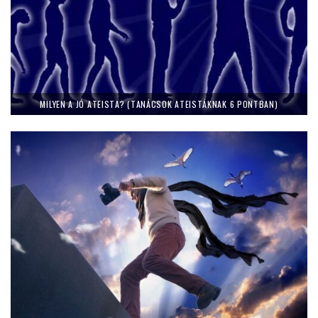
MILYEN A JÓ ATEISTA? (TANÁCSOK ATEISTÁKNAK 6 PONTBAN)