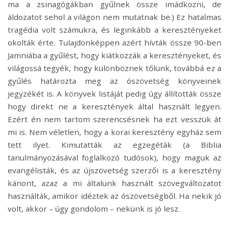
ma a zsinagógákban gyűlnek össze imádkozni, de
áldozatot sehol a világon nem mutatnak be.) Ez hatalmas
tragédia volt számukra, és leginkább a keresztényeket
okolták érte. Tulajdonképpen azért hívták össze 90-ben
Jamniába a gyűlést, hogy kiátkozzák a keresztényeket, és
világossá tegyék, hogy különböznek tőlünk, továbbá ez a
gyűlés határozta meg az ószövetség könyveinek
jegyzékét is. A könyvek listáját pedig úgy állították össze
hogy direkt ne a keresztények által használt legyen.
Ezért én nem tartom szerencsésnek ha ezt vesszük át
mi is. Nem véletlen, hogy a korai keresztény egyház sem
tett ilyet. Kimutatták az egzegéták (a Biblia
tanulmányozásával foglalkozó tudósok), hogy maguk az
evangélisták, és az újszövetség szerzői is a keresztény
kánont, azaz a mi általunk használt szövegváltozatot
használták, amikor idéztek az ószövetségből. Ha nekik jó
volt, akkor – úgy gondolom – nekünk is jó lesz.