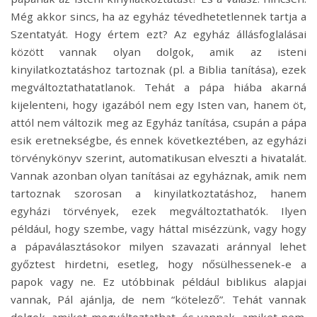
Még akkor sincs, ha az egyház tévedhetetlennek tartja a
Szentatyát. Hogy értem ezt? Az egyház állásfoglalásai
között vannak olyan dolgok, amik az isteni
kinyilatkoztatáshoz tartoznak (pl. a Biblia tanítása), ezek
megváltoztathatatlanok. Tehát a pápa hiába akarná
kijelenteni, hogy igazából nem egy Isten van, hanem öt,
attól nem változik meg az Egyház tanítása, csupán a pápa
esik eretnekségbe, és ennek következtében, az egyházi
törvénykönyv szerint, automatikusan elveszti a hivatalát.
Vannak azonban olyan tanításai az egyháznak, amik nem
tartoznak szorosan a kinyilatkoztatáshoz, hanem
egyházi törvények, ezek megváltoztathatók. Ilyen
például, hogy szembe, vagy háttal misézzünk, vagy hogy
a pápaválasztásokor milyen szavazati aránnyal lehet
győztest hirdetni, esetleg, hogy nősülhessenek-e a
papok vagy ne. Ez utóbbinak például biblikus alapjai
vannak, Pál ajánlja, de nem “kötelező”. Tehát vannak