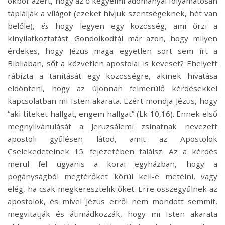
okból: azért, hogy az ő kegyelmi adományai folyamatosan
táplálják a világot (ezeket hívjuk szentségeknek, hét van
belőle),
és
hogy legyen egy közösség, ami őrzi a
kinyilatkoztatást. Gondolkodtál már azon, hogy milyen
érdekes, hogy Jézus maga egyetlen sort sem írt a
Bibliában, sőt a közvetlen apostolai is keveset? Ehelyett
rábízta a tanítását egy közösségre, akinek hivatása
eldönteni, hogy az újonnan felmerülő kérdésekkel
kapcsolatban mi Isten akarata. Ezért mondja Jézus, hogy
“aki titeket hallgat, engem hallgat” (Lk 10,16). Ennek első
megnyilvánulását a Jeruzsálemi zsinatnak nevezett
apostoli gyűlésen látod, amit az Apostolok
Cselekedeteinek 15. fejezetében találsz. Az a kérdés
merül fel ugyanis a korai egyházban, hogy a
pogányságból megtérőket körül kell-e metélni, vagy
elég, ha csak megkeresztelik őket. Erre összegyűlnek az
apostolok, és mivel Jézus erről nem mondott semmit,
megvitatják és átimádkozzák, hogy mi Isten akarata