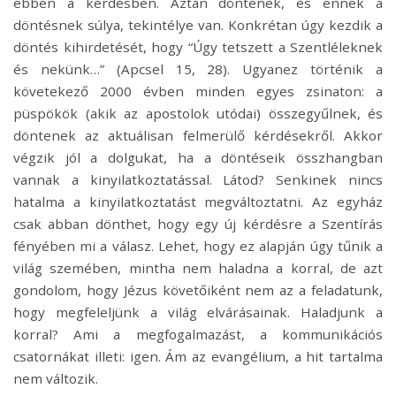
ebben a kérdésben. Aztán döntenek, és ennek a
döntésnek súlya, tekintélye van. Konkrétan úgy kezdik a
döntés kihirdetését, hogy “Úgy tetszett a Szentléleknek
és nekünk…” (Apcsel 15, 28). Ugyanez történik a
követekező 2000 évben minden egyes zsinaton: a
püspökök (akik az apostolok utódai) összegyűlnek, és
döntenek az aktuálisan felmerülő kérdésekről. Akkor
végzik jól a dolgukat, ha a döntéseik összhangban
vannak a kinyilatkoztatással. Látod? Senkinek nincs
hatalma a kinyilatkoztatást megváltoztatni. Az egyház
csak abban dönthet, hogy egy új kérdésre a Szentírás
fényében mi a válasz. Lehet, hogy ez alapján úgy tűnik a
világ szemében, mintha nem haladna a korral, de azt
gondolom, hogy Jézus követőiként nem az a feladatunk,
hogy megfeleljünk a világ elvárásainak. Haladjunk a
korral? Ami a megfogalmazást, a kommunikációs
csatornákat illeti: igen. Ám az evangélium, a hit tartalma
nem változik.