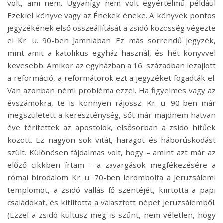
volt, ami nem. Ugyanígy nem volt egyértelmű például
Ezekiel könyve vagy az Énekek éneke. A könyvek pontos
jegyzékének első összeállítását a zsidó közösség végezte
el Kr. u. 90-ben Jamniában. Ez más sorrendű jegyzék,
mint amit a katolikus egyház használ, és hét könyvvel
kevesebb. Amikor az egyházban a 16. században lezajlott
a reformáció, a reformátorok ezt a jegyzéket fogadták el.
Van azonban némi probléma ezzel. Ha figyelmes vagy az
évszámokra, te is könnyen rájössz: Kr. u. 90-ben már
megszületett a kereszténység, sőt már majdnem hatvan
éve térítettek az apostolok, elsősorban a zsidó hitűek
között. Ez nagyon sok vitát, haragot és háborúskodást
szült. Különösen fájdalmas volt, hogy – amint azt már az
előző cikkben írtam – a zavargások megfékezésére a
római birodalom Kr. u. 70-ben lerombolta a Jeruzsálemi
templomot, a zsidó vallás fő szentéjét, kiirtotta a papi
családokat, és kitiltotta a választott népet Jeruzsálemből.
(Ezzel a zsidó kultusz meg is szűnt, nem véletlen, hogy