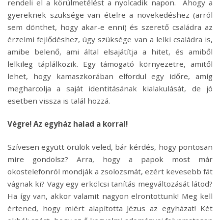
rendeli el a körülmetélést a nyolcadik napon. Ahogy a
gyereknek szüksége van ételre a növekedéshez (arról
sem dönthet, hogy akar-e enni) és szerető családra az
érzelmi fejlődéshez, úgy szüksége van a lelki családra is,
amibe belenő, ami által elsajátítja a hitet, és amiből
lelkileg táplálkozik. Egy támogató környezetre, amitől
lehet, hogy kamaszkorában elfordul egy időre, amíg
megharcolja a saját identitásának kialakulását, de jó
esetben vissza is talál hozzá.
Végre! Az egyház halad a korral!
Szívesen együtt örülök veled, bár kérdés, hogy pontosan
mire gondolsz? Arra, hogy a papok most már
okostelefonról mondják a zsolozsmát, ezért kevesebb fát
vágnak ki? Vagy egy erkölcsi tanítás megváltozását látod?
Ha így van, akkor valamit nagyon elrontottunk! Meg kell
értened, hogy miért alapította Jézus az egyházat! Két