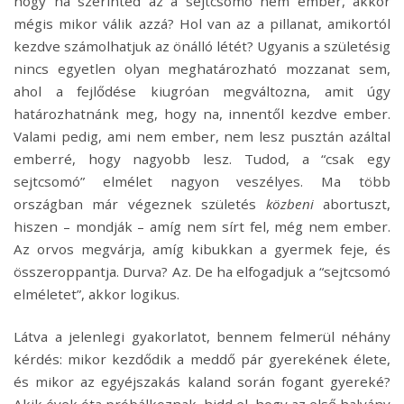
hogy ha szerinted az a sejtcsomó nem ember, akkor
mégis mikor válik azzá? Hol van az a pillanat, amikortól
kezdve számolhatjuk az önálló létét? Ugyanis a születésig
nincs egyetlen olyan meghatározható mozzanat sem,
ahol a fejlődése kiugróan megváltozna, amit úgy
határozhatnánk meg, hogy na, innentől kezdve ember.
Valami pedig, ami nem ember, nem lesz pusztán azáltal
emberré, hogy nagyobb lesz. Tudod, a “csak egy
sejtcsomó” elmélet nagyon veszélyes. Ma több
országban már végeznek születés
közbeni
abortuszt,
hiszen – mondják – amíg nem sírt fel, még nem ember.
Az orvos megvárja, amíg kibukkan a gyermek feje, és
összeroppantja. Durva? Az. De ha elfogadjuk a “sejtcsomó
elméletet”, akkor logikus.
Látva a jelenlegi gyakorlatot, bennem felmerül néhány
kérdés: mikor kezdődik a meddő pár gyerekének élete,
és mikor az egyéjszakás kaland során fogant gyereké?