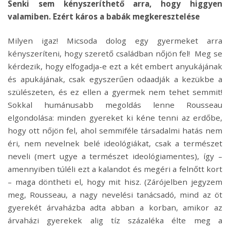
Senki sem kényszeríthető arra, hogy higgyen
valamiben. Ezért káros a babák megkeresztelése
Milyen igaz! Micsoda dolog egy gyermeket arra
kényszeríteni, hogy szerető családban nőjön fel! Meg se
kérdezik, hogy elfogadja-e ezt a két embert anyukájának
és apukájának, csak egyszerűen odaadják a kezükbe a
szülészeten, és ez ellen a gyermek nem tehet semmit!
Sokkal humánusabb megoldás lenne Rousseau
elgondolása: minden gyereket ki kéne tenni az erdőbe,
hogy ott nőjön fel, ahol semmiféle társadalmi hatás nem
éri, nem nevelnek belé ideológiákat, csak a természet
neveli (mert ugye a természet ideológiamentes), így –
amennyiben túléli ezt a kalandot és megéri a felnőtt kort
– maga döntheti el, hogy mit hisz. (Zárójelben jegyzem
meg, Rousseau, a nagy nevelési tanácsadó, mind az öt
gyerekét árvaházba adta abban a korban, amikor az
árvaházi gyerekek alig tíz százaléka élte meg a