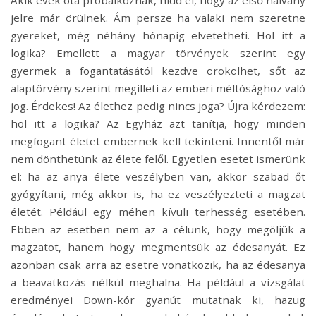
Akik évek óta próbálkoznak, hidd el, hogy az első halvány
jelre már örülnek. Ám persze ha valaki nem szeretne
gyereket, még néhány hónapig elvetetheti. Hol itt a
logika? Emellett a magyar törvények szerint egy
gyermek a fogantatásától kezdve örökölhet, sőt az
alaptörvény szerint megilleti az emberi méltósághoz való
jog. Érdekes! Az élethez pedig nincs joga? Újra kérdezem:
hol itt a logika? Az Egyház azt tanítja, hogy minden
megfogant életet embernek kell tekinteni. Innentől már
nem dönthetünk az élete felől. Egyetlen esetet ismerünk
el: ha az anya élete veszélyben van, akkor szabad őt
gyógyítani, még akkor is, ha ez veszélyezteti a magzat
életét. Például egy méhen kívüli terhesség esetében.
Ebben az esetben nem az a célunk, hogy megöljük a
magzatot, hanem hogy megmentsük az édesanyát. Ez
azonban csak arra az esetre vonatkozik, ha az édesanya
a beavatkozás nélkül meghalna. Ha például a vizsgálat
eredményei Down-kór gyanút mutatnak ki, hazug