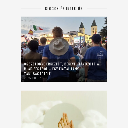
BLOGOK ÉS INTERJÚK
ÖSSZETÖRVE ÉRKEZETT, BÉKÉVEL TÁVOZOTT A
MLADIFESTRŐL – EGY FIATAL LÁNY
TANÚSÁGTÉTELE
2026. 08. 07.