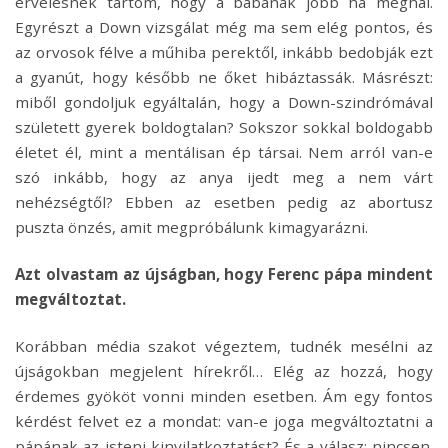
érvelésnek tartom, hogy a babának jobb ha meghal.
Egyrészt a Down vizsgálat még ma sem elég pontos, és
az orvosok félve a műhiba perektől, inkább bedobják ezt
a gyanút, hogy később ne őket hibáztassák. Másrészt:
miből gondoljuk egyáltalán, hogy a Down-szindrómával
született gyerek boldogtalan? Sokszor sokkal boldogabb
életet él, mint a mentálisan ép társai. Nem arról van-e
szó inkább, hogy az anya ijedt meg a nem várt
nehézségtől? Ebben az esetben pedig az abortusz
puszta önzés, amit megpróbálunk kimagyarázni.
Azt olvastam az újságban, hogy Ferenc pápa mindent
megváltoztat.
Korábban média szakot végeztem, tudnék mesélni az
újságokban megjelent hírekről… Elég az hozzá, hogy
érdemes gyököt vonni minden esetben. Ám egy fontos
kérdést felvet ez a mondat: van-e joga megváltoztatni a
pápának az isteni kinyilatkoztatást? És a válasz: nincsen.