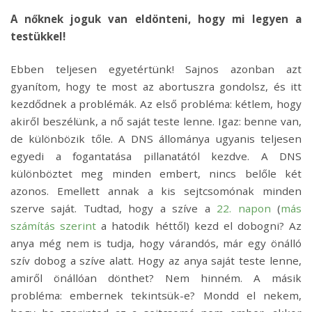
A nőknek joguk van eldönteni, hogy mi legyen a
testükkel!
Ebben teljesen egyetértünk! Sajnos azonban azt
gyanítom, hogy te most az abortuszra gondolsz, és itt
kezdődnek a problémák. Az első probléma: kétlem, hogy
akiről beszélünk, a nő saját teste lenne. Igaz: benne van,
de különbözik tőle. A DNS állománya ugyanis teljesen
egyedi a fogantatása pillanatától kezdve. A DNS
különböztet meg minden embert, nincs belőle két
azonos. Emellett annak a kis sejtcsomónak minden
szerve saját. Tudtad, hogy a szíve a
22. napon
(
más
számítás szerint
a hatodik héttől) kezd el dobogni? Az
anya még nem is tudja, hogy várandós, már egy önálló
szív dobog a szíve alatt. Hogy az anya saját teste lenne,
amiről önállóan dönthet? Nem hinném. A másik
probléma: embernek tekintsük-e? Mondd el nekem,