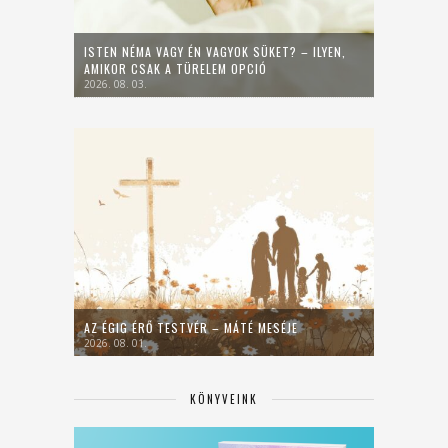
ISTEN NÉMA VAGY ÉN VAGYOK SÜKET? – ILYEN,
AMIKOR CSAK A TÜRELEM OPCIÓ
2026. 08. 03.
AZ ÉGIG ÉRŐ TESTVÉR – MÁTÉ MESÉJE
2026. 08. 01.
KÖNYVEINK