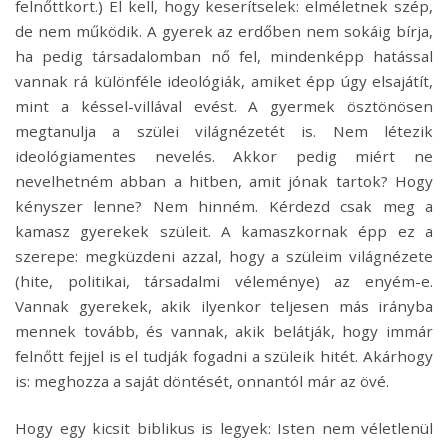
felnőttkort.) El kell, hogy keserítselek: elméletnek szép,
de nem működik. A gyerek az erdőben nem sokáig bírja,
ha pedig társadalomban nő fel, mindenképp hatással
vannak rá különféle ideológiák, amiket épp úgy elsajátít,
mint a késsel-villával evést. A gyermek ösztönösen
megtanulja a szülei világnézetét is. Nem létezik
ideológiamentes nevelés. Akkor pedig miért ne
nevelhetném abban a hitben, amit jónak tartok? Hogy
kényszer lenne? Nem hinném. Kérdezd csak meg a
kamasz gyerekek szüleit. A kamaszkornak épp ez a
szerepe: megküzdeni azzal, hogy a szüleim világnézete
(hite, politikai, társadalmi véleménye) az enyém-e.
Vannak gyerekek, akik ilyenkor teljesen más irányba
mennek tovább, és vannak, akik belátják, hogy immár
felnőtt fejjel is el tudják fogadni a szüleik hitét. Akárhogy
is: meghozza a saját döntését, onnantól már az övé.
Hogy egy kicsit biblikus is legyek: Isten nem véletlenül