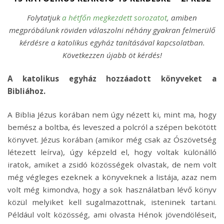
Folytatjuk
a hétfőn megkezdett sorozatot
, amiben
megpróbálunk röviden válaszolni néhány gyakran felmerülő
kérdésre a katolikus egyház tanításával kapcsolatban.
Következzen újabb öt kérdés!
A katolikus egyház hozzáadott könyveket a
Bibliához.
A Biblia Jézus korában nem úgy nézett ki, mint ma, hogy
bemész a boltba, és leveszed a polcról a szépen bekötött
könyvet. Jézus korában (amikor még csak az Ószövetség
létezett leírva), úgy képzeld el, hogy voltak különálló
iratok, amiket a zsidó közösségek olvastak, de nem volt
még végleges ezeknek a könyveknek a listája, azaz nem
volt még kimondva, hogy a sok használatban lévő könyv
közül melyiket kell sugalmazottnak, isteninek tartani.
Például volt közösség, ami olvasta Hénok jövendöléseit,