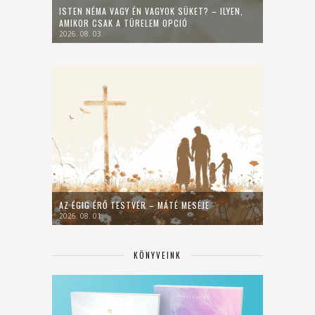
ISTEN NÉMA VAGY ÉN VAGYOK SÜKET? – ILYEN,
AMIKOR CSAK A TÜRELEM OPCIÓ
2026. 08. 03.
AZ ÉGIG ÉRŐ TESTVÉR – MÁTÉ MESÉJE
2026. 08. 01.
KÖNYVEINK