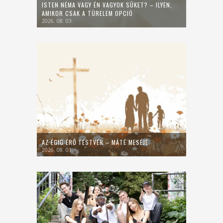
ISTEN NÉMA VAGY ÉN VAGYOK SÜKET? – ILYEN,
AMIKOR CSAK A TÜRELEM OPCIÓ
2026. 08. 03.
AZ ÉGIG ÉRŐ TESTVÉR – MÁTÉ MESÉJE
2026. 08. 01.