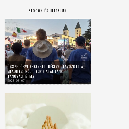
BLOGOK ÉS INTERJÚK
ÖSSZETÖRVE ÉRKEZETT, BÉKÉVEL TÁVOZOTT A
MLADIFESTRŐL – EGY FIATAL LÁNY
TANÚSÁGTÉTELE
2026. 08. 07.