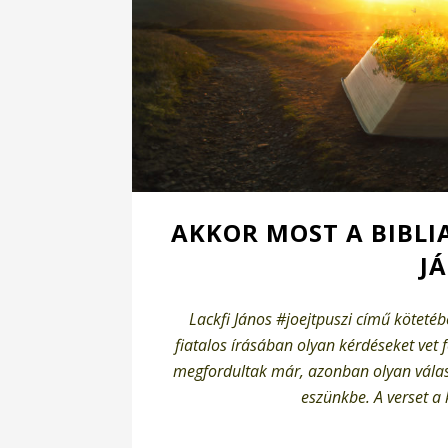
AKKOR MOST A BIBLI
J
Lackfi János #joejtpuszi című köteté
fiatalos írásában olyan kérdéseket ve
megfordultak már, azonban olyan válas
eszünkbe. A verset a