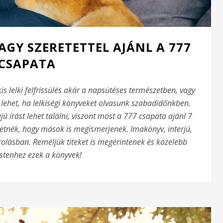
AGY SZERETETTEL AJÁNL A 777
CSAPATA
is lelki felfrissülés akár a napsütéses természetben, vagy
ehet, ha lelkiségi könyveket olvasunk szabadidőnkben.
 írást lehet találni, viszont most a 777 csapata ajánl 7
etnék, hogy mások is megismerjenek. Imakönyv, interjú,
orolásban. Reméljük titeket is megérintenek és közelebb
Istenhez ezek a könyvek!