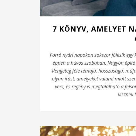
7 KÖNYV, AMELYET N
Forró nyári napokon sokszor jólesik
egy k
éppen a hűvös szobában. Nagyon építő l
Rengeteg féle témájú, hosszúságú, műfajú
olyan írást,
amelyeket valami miatt szer
vers, és regény is megtalálható a fels
visznek 