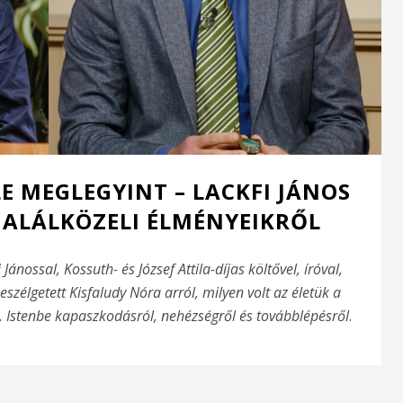
E MEGLEGYINT – LACKFI JÁNOS
 HALÁLKÖZELI ÉLMÉNYEIKRŐL
nossal, Kossuth- és József Attila-díjas költővel, íróval,
szélgetett Kisfaludy Nóra arról, milyen volt az életük a
l, Istenbe kapaszkodásról, nehézségről és továbblépésről
.