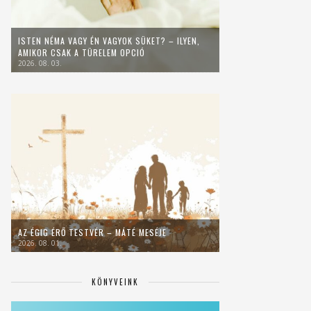
ISTEN NÉMA VAGY ÉN VAGYOK SÜKET? – ILYEN,
AMIKOR CSAK A TÜRELEM OPCIÓ
2026. 08. 03.
AZ ÉGIG ÉRŐ TESTVÉR – MÁTÉ MESÉJE
2026. 08. 01.
KÖNYVEINK