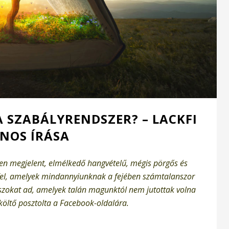
A SZABÁLYRENDSZER? – LACKFI
ÁNOS ÍRÁSA
ben megjelent, elmélkedő hangvételű, mégis pörgős és
t fel, amelyek mindannyiunknak a fejében számtalanszor
zokat ad, amelyek talán magunktól nem jutottak volna
 költő posztolta a Facebook-oldalára.