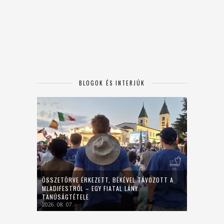
BLOGOK ÉS INTERJÚK
ÖSSZETÖRVE ÉRKEZETT, BÉKÉVEL TÁVOZOTT A
MLADIFESTRŐL – EGY FIATAL LÁNY
TANÚSÁGTÉTELE
2026. 08. 07.