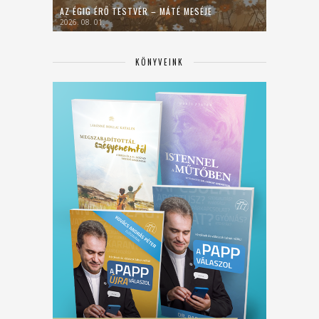
AZ ÉGIG ÉRŐ TESTVÉR – MÁTÉ MESÉJE
2026. 08. 01.
KÖNYVEINK