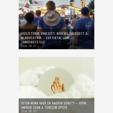
ÖSSZETÖRVE ÉRKEZETT, BÉKÉVEL TÁVOZOTT A
MLADIFESTRŐL – EGY FIATAL LÁNY
TANÚSÁGTÉTELE
2026. 08. 07.
ISTEN NÉMA VAGY ÉN VAGYOK SÜKET? – ILYEN,
AMIKOR CSAK A TÜRELEM OPCIÓ
2026. 08. 03.