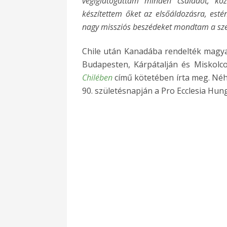
végiglátogattam minden családot, köz
készítettem őket az elsőáldozásra, esté
nagy missziós beszédeket mondtam a sze
Chile után Kanadába rendelték magya
Budapesten, Kárpátalján és Miskolcon
Chilében
című kötetében írta meg. Néh
90. születésnapján a Pro Ecclesia Hunga