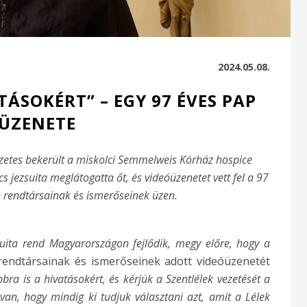
2024.05.08.
ÁSOKÉRT” – EGY 97 ÉVES PAP
ÜZENETE
rzetes bekerült a miskolci Semmelweis Kórház hospice
s jezsuita meglátogatta őt, és videóüzenetet vett fel a 97
n rendtársainak és ismerőseinek üzen.
suita rend Magyarországon fejlődik, megy előre, hogy a
endtársainak és ismerőseinek adott videóüzenetét
ra is a hivatásokért, és kérjük a Szentlélek vezetését a
n, hogy mindig ki tudjuk választani azt, amit a Lélek