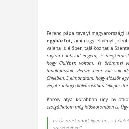
Ferenc pápa tavalyi magyarországi 
egyházfőt,
ami nagy élményt jelente
valaha is élőben találkozhat a Szenta
rögtön odahívott engem, és megkérdezt
hogy Chilében voltam, és örömmel vál
tanulmányait. Persze nem volt sok id
Chilében. S elmondtam, hogy először egy
végül Santiago külvárosában lelkipászto
Károly atya korábban úgy nyilatko
szolgálhatom még időskoromban is. Úgy
az Úr azért adott ilyen hosszú élete
szeretetében”.