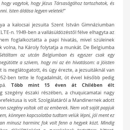
, hogy vagytok, hogy Jézus Társaságához tartozhatok, és
nni. Isten áldása legyen veletek!”
atya a
kalocsai jezsuita Szent István Gimnáziumban
LTE-n. 1949-ben a vallásüldözéstől félve elhagyta az
em foglalkoztatta a papi hivatás, mivel szüleinek
ték volna, ha Károly folytatja a munkát. De Belgiumba
Sétáltam az utcán Belgiumban és egyszer csak egy
egütötte a szívem, hogy mi az én hivatásom: a Jóisten
 is meglátogatott, és úgy érezte, a jezsuitáknál van
952-ben tette le fogadalmát, öt évvel később pedig
ppá.
Több mint 15 éven át Chilében élt
g szegény északi részében, a chuquicamatai nagy
prefektusa is volt. Szolgálatáról a Mandinernek adott
on szegény voltak ott az emberek. Nem volt saját papjuk
m, könnyen kapcsolatba tudtam velük lépni, jól ment ez
an mínusz harminc fok volt fenn a hegyek közt. Mindig