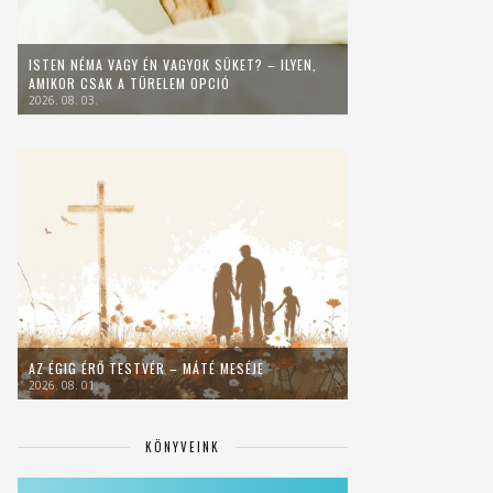
ISTEN NÉMA VAGY ÉN VAGYOK SÜKET? – ILYEN,
AMIKOR CSAK A TÜRELEM OPCIÓ
2026. 08. 03.
AZ ÉGIG ÉRŐ TESTVÉR – MÁTÉ MESÉJE
2026. 08. 01.
KÖNYVEINK