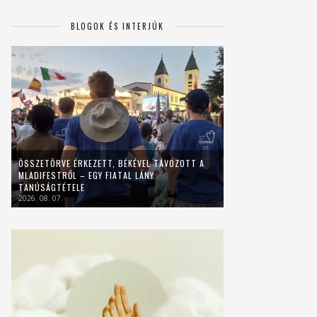
BLOGOK ÉS INTERJÚK
ÖSSZETÖRVE ÉRKEZETT, BÉKÉVEL TÁVOZOTT A
MLADIFESTRŐL – EGY FIATAL LÁNY
TANÚSÁGTÉTELE
2026. 08. 07.