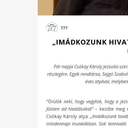
777
„IMÁDKOZUNK HIVAT
Pár napja Csókay Károly jezsuita sze
részlegére. Egyik rendtársa, Sajgó Szabolc
éves atyával, melybe
“Örülök neki, hogy vagytok, hogy a jez
Jóisten ad hivatásokat” –
kezdte meg r
Csókay Károly atya.
„Imádkozunk tovább
mindennapi munkákban. Sok tennivaló va