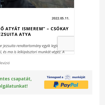
levízió
ntes csapatát,
olgálatunkat!