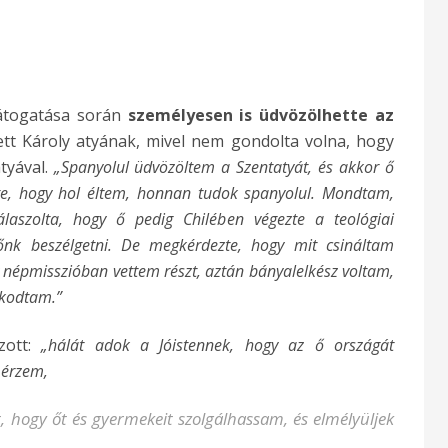
látogatása során
személyesen is üdvözölhette az
tt Károly atyának, mivel nem gondolta volna, hogy
tyával.
„Spanyolul üdvözöltem a Szentatyát, és akkor ő
e, hogy hol éltem, honnan tudok spanyolul. Mondtam,
aszolta, hogy ő pedig Chilében végezte a teológiai
őnk beszélgetni. De megkérdezte, hogy mit csináltam
 népmisszióban vettem részt, aztán bányalelkész voltam,
rkodtam.”
zott:
„hálát adok a Jóistennek, hogy az ő országát
 érzem,
t, hogy őt és gyermekeit szolgálhassam, és elmélyüljek