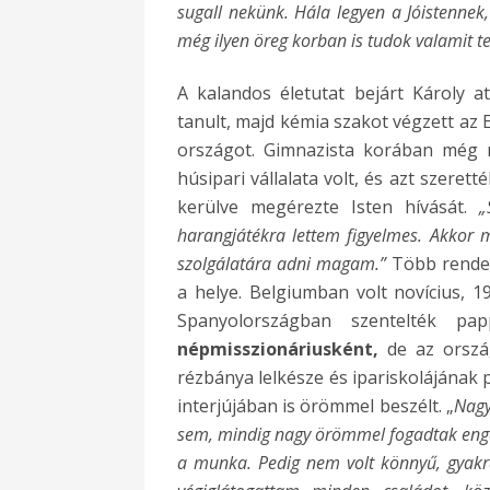
sugall nekünk. Hála legyen a Jóistennek
még ilyen öreg korban is tudok valamit te
A kalandos életutat bejárt Károly 
tanult, majd
kémia szakot végzett az E
országot. Gimnazista korában még n
húsipari vállalata volt, és azt szeret
kerülve megérezte Isten hívását.
„
harangjátékra lettem figyelmes.
Akkor m
szolgálatára adni magam.”
Több rendet
a helye.
Belgiumban volt novícius, 1
Spanyolországban szentelték pa
népmisszionáriusként,
de az orszá
rézbánya lelkésze és ipariskolájának 
interjújában is örömmel beszélt. „
Nagy
sem, mindig nagy örömmel fogadtak enge
a munka. Pedig nem volt könnyű, gyakr