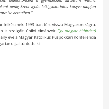
ben délelőttönként a gyerekeknek tartottam hittant,
nként pedig Szent Ignác lelkigyakorlatos könyve alapján
ntmise keretében.”
r lelkésznek. 1993-ban tért vissza Magyarországra,
 is szolgált. Chilei élményeit
Egy magyar hithirdető
ány éve a Magyar Katolikus Püspökkari Konferencia
riae díjjal tüntette ki.