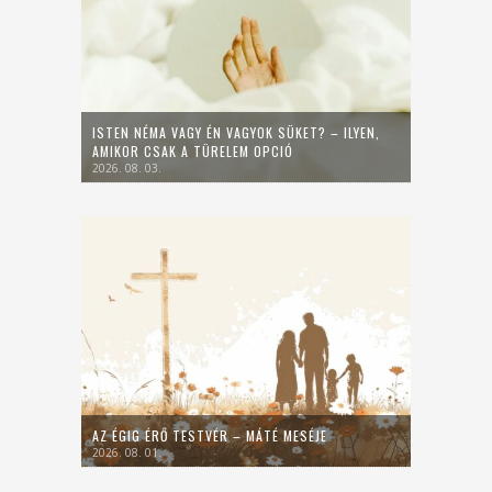
ISTEN NÉMA VAGY ÉN VAGYOK SÜKET? – ILYEN,
AMIKOR CSAK A TÜRELEM OPCIÓ
2026. 08. 03.
AZ ÉGIG ÉRŐ TESTVÉR – MÁTÉ MESÉJE
2026. 08. 01.