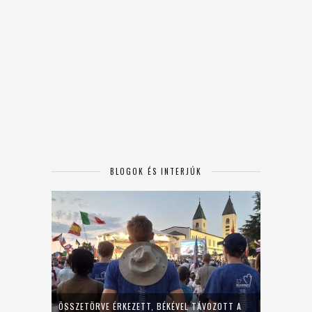
BLOGOK ÉS INTERJÚK
ÖSSZETÖRVE ÉRKEZETT, BÉKÉVEL TÁVOZOTT A