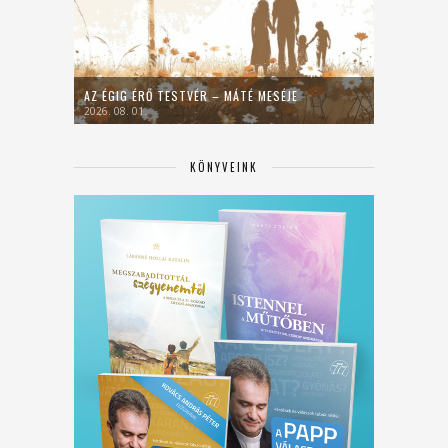
AZ ÉGIG ÉRŐ TESTVÉR – MÁTÉ MESÉJE
2026. 08. 01.
KÖNYVEINK