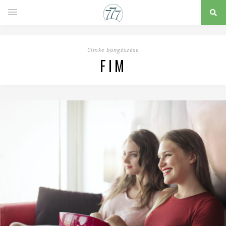
Címke böngészése
FIM