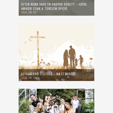
ISTEN NÉMA VAGY ÉN VAGYOK SÜKET? – ILYEN,
AMIKOR CSAK A TÜRELEM OPCIÓ
2026. 08. 03.
AZ ÉGIG ÉRŐ TESTVÉR – MÁTÉ MESÉJE
2026. 08. 01.