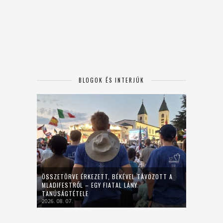
BLOGOK ÉS INTERJÚK
ÖSSZETÖRVE ÉRKEZETT, BÉKÉVEL TÁVOZOTT A
MLADIFESTRŐL – EGY FIATAL LÁNY
TANÚSÁGTÉTELE
2026. 08. 07.