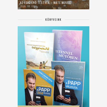
AZ ÉGIG ÉRŐ TESTVÉR – MÁTÉ MESÉJE
2026. 08. 01.
KÖNYVEINK