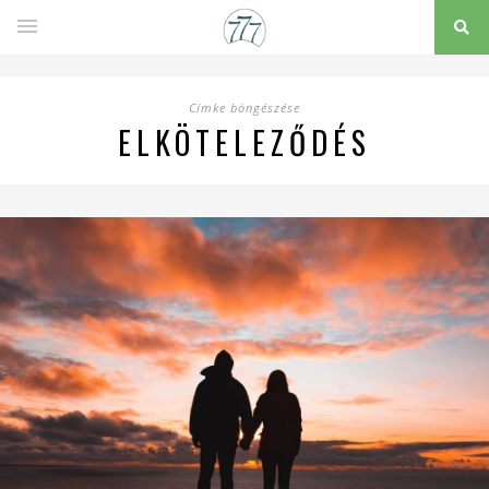
Címke böngészése
ELKÖTELEZŐDÉS