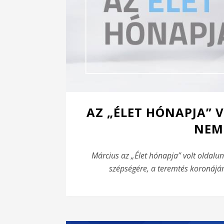
AZ „ÉLET HÓNAPJA” V
NEM
Március az „Élet hónapja” volt oldalunk
szépségére, a teremtés koronájár