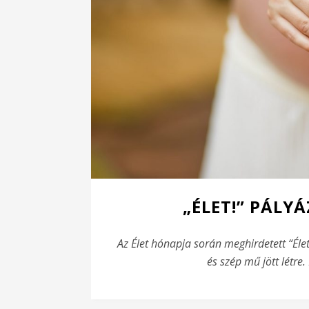
„ÉLET!” PÁLYÁ
Az Élet hónapja során meghirdetett “Éle
és szép mű jött létre