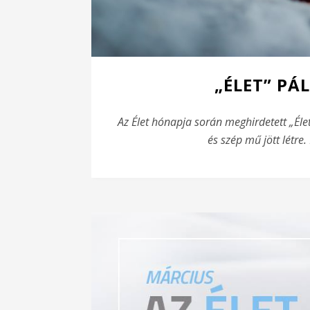
„ÉLET” P
Az Élet hónapja során meghirdetett „Éle
és szép mű jött létre