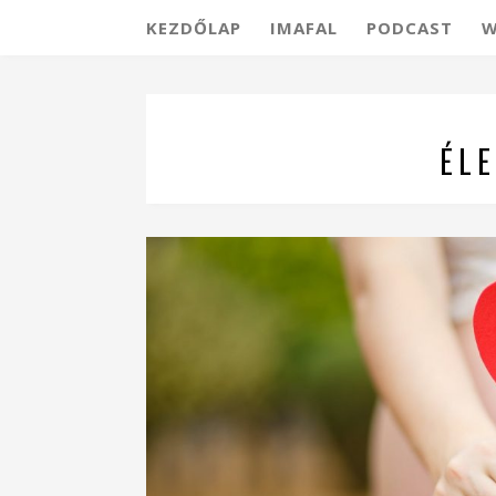
KEZDŐLAP
IMAFAL
PODCAST
W
ÉL