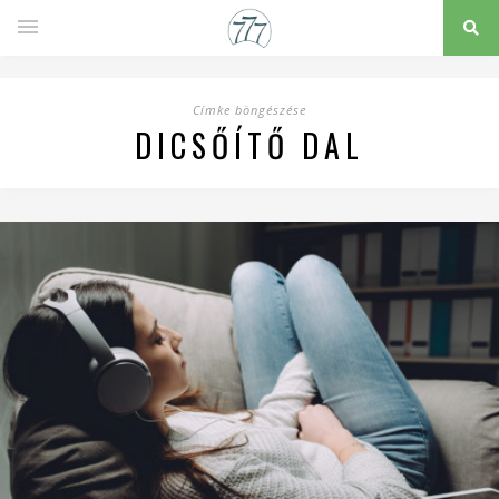
Címke böngészése
DICSŐÍTŐ DAL