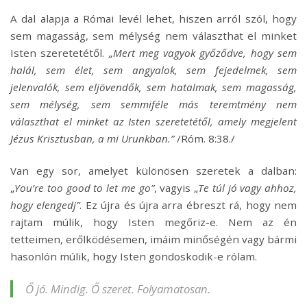
A dal alapja a Római levél lehet, hiszen arról szól, hogy
sem magasság, sem mélység nem választhat el minket
Isten szeretetétől.
„Mert meg vagyok győződve, hogy sem
halál, sem élet, sem angyalok, sem fejedelmek, sem
jelenvalók, sem eljövendők, sem hatalmak, sem magasság,
sem mélység, sem semmiféle más teremtmény nem
választhat el minket az Isten szeretetétől, amely megjelent
Jézus Krisztusban, a mi Urunkban.”
/Róm. 8:38./
Van egy sor, amelyet különösen szeretek a dalban:
„
You’re too good to let me go”
, vagyis „
Te túl jó vagy ahhoz,
hogy elengedj”
. Ez újra és újra arra ébreszt rá, hogy nem
rajtam múlik, hogy Isten megőriz-e. Nem az én
tetteimen, erőlködésemen, imáim minőségén vagy bármi
hasonlón múlik, hogy Isten gondoskodik-e rólam.
Ő jó. Mindig. Ő szeret. Folyamatosan.