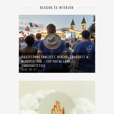
BLOGOK ÉS INTERJÚK
ÖSSZETÖRVE ÉRKEZETT, BÉKÉVEL TÁVOZOTT A
MLADIFESTRŐL – EGY FIATAL LÁNY
TANÚSÁGTÉTELE
2026. 08. 07.