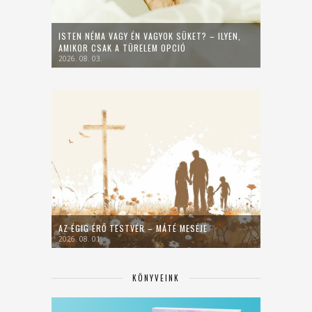
ISTEN NÉMA VAGY ÉN VAGYOK SÜKET? – ILYEN,
AMIKOR CSAK A TÜRELEM OPCIÓ
2026. 08. 03.
AZ ÉGIG ÉRŐ TESTVÉR – MÁTÉ MESÉJE
2026. 08. 01.
KÖNYVEINK