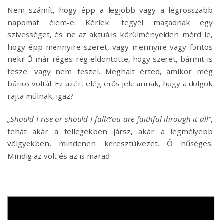
Nem számít, hogy épp a legjobb vagy a legrosszabb
napomat élem-e. Kérlek, tegyél magadnak egy
szívességet, és ne az aktuális körülményeiden mérd le,
hogy épp mennyire szeret, vagy mennyire vagy fontos
neki! Ő már réges-rég eldöntötte, hogy szeret, bármit is
teszel vagy nem teszel. Meghalt érted, amikor még
bűnös voltál. Ez azért elég erős jele annak, hogy a dolgok
rajta múlnak, igaz?
„Should I rise or should I fall/You are faithful through it all”
,
tehát akár a fellegekben jársz, akár a legmélyebb
völgyekben, mindenen keresztülvezet. Ő hűséges.
Mindig az volt és az is marad.