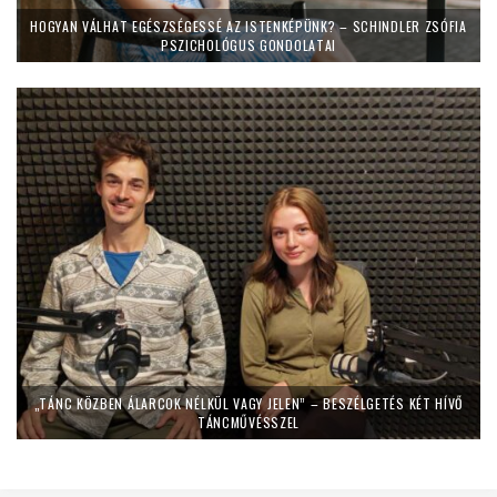
HOGYAN VÁLHAT EGÉSZSÉGESSÉ AZ ISTENKÉPÜNK? – SCHINDLER ZSÓFIA
PSZICHOLÓGUS GONDOLATAI
„TÁNC KÖZBEN ÁLARCOK NÉLKÜL VAGY JELEN” – BESZÉLGETÉS KÉT HÍVŐ
TÁNCMŰVÉSSZEL