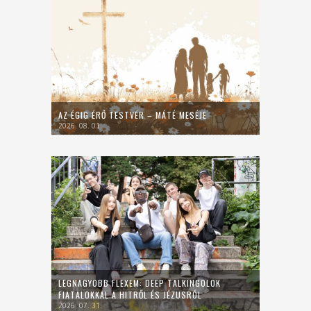
AZ ÉGIG ÉRŐ TESTVÉR – MÁTÉ MESÉJE
2026. 08. 01.
LEGNAGYOBB FLEXEM: DEEP TALKINGOLOK
FIATALOKKAL A HITRŐL ÉS JÉZUSRÓL
2026. 07. 31.