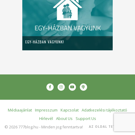
EGY-HÁZBAN VAGYUNK!
Médiaajánlat
Impresszum
Kapcsolat
Adatkezelési tájékoztató
Hírlevél
About Us
Support Us
© 2026 777blog.hu - Minden jog fenntartva!
AZ OLDAL TETEJÉRE