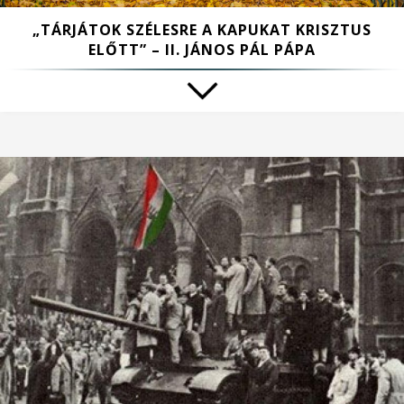
„TÁRJÁTOK SZÉLESRE A KAPUKAT KRISZTUS
ELŐTT” – II. JÁNOS PÁL PÁPA