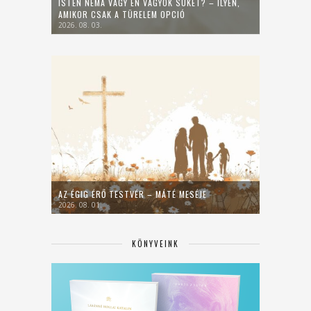
ISTEN NÉMA VAGY ÉN VAGYOK SÜKET? – ILYEN,
AMIKOR CSAK A TÜRELEM OPCIÓ
2026. 08. 03.
AZ ÉGIG ÉRŐ TESTVÉR – MÁTÉ MESÉJE
2026. 08. 01.
KÖNYVEINK