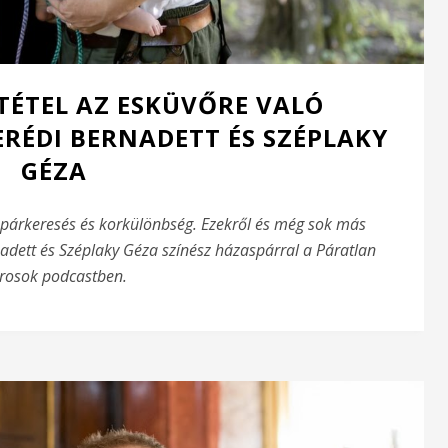
TÉTEL AZ ESKÜVŐRE VALÓ
ERÉDI BERNADETT ÉS SZÉPLAKY
GÉZA
 párkeresés és korkülönbség. Ezekről és még sok más
dett és Széplaky Géza színész házaspárral a Páratlan
rosok podcastben.