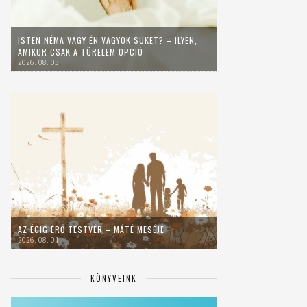
ISTEN NÉMA VAGY ÉN VAGYOK SÜKET? – ILYEN,
AMIKOR CSAK A TÜRELEM OPCIÓ
2026. 08. 03.
AZ ÉGIG ÉRŐ TESTVÉR – MÁTÉ MESÉJE
2026. 08. 01.
KÖNYVEINK