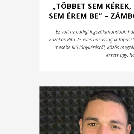
„TÖBBET SEM KÉREK, 
SEM ÉREM BE” – ZÁMB
Ez volt az eddigi legszókimondóbb Pá
Fazekas Rita 25 éves házasságuk tapaszt
mesébe illő lánykérésről, közös megtér
érezte úgy, ho