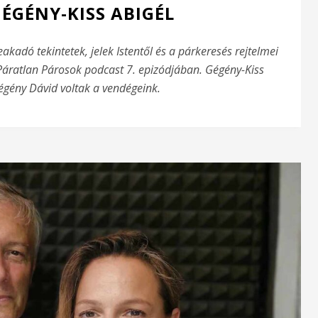
GÉGÉNY-KISS ABIGÉL
akadó tekintetek, jelek Istentől és a párkeresés rejtelmei
a Páratlan Párosok podcast 7. epizódjában. Gégény-Kiss
Gégény Dávid voltak a vendégeink.