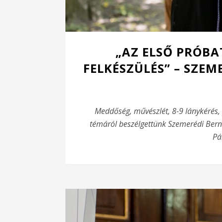
„AZ ELSŐ PRÓBA
FELKÉSZÜLÉS” – SZEM
Meddőség, művészlét, 8-9 lánykérés,
témáról beszélgettünk Szemerédi Berna
Pá