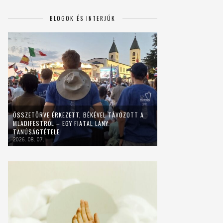
BLOGOK ÉS INTERJÚK
ÖSSZETÖRVE ÉRKEZETT, BÉKÉVEL TÁVOZOTT A
MLADIFESTRŐL – EGY FIATAL LÁNY
TANÚSÁGTÉTELE
2026. 08. 07.