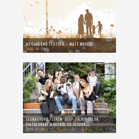
AZ ÉGIG ÉRŐ TESTVÉR – MÁTÉ MESÉJE
2026. 08. 01.
LEGNAGYOBB FLEXEM: DEEP TALKINGOLOK
FIATALOKKAL A HITRŐL ÉS JÉZUSRÓL
2026. 07. 31.