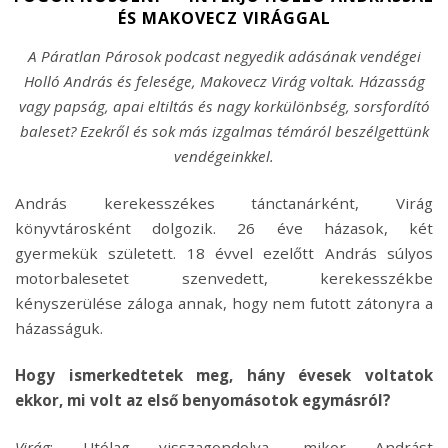
ÉS MAKOVECZ VIRÁGGAL
A Páratlan Párosok podcast negyedik adásának vendégei
Holló András és felesége, Makovecz Virág voltak. Házasság
vagy papság, apai eltiltás és nagy korkülönbség, sorsfordító
baleset? Ezekről és sok más izgalmas témáról beszélgettünk
vendégeinkkel.
András kerekesszékes tánctanárként, Virág
könyvtárosként dolgozik. 26 éve házasok, két
gyermekük született. 18 évvel ezelőtt András súlyos
motorbalesetet szenvedett, kerekesszékbe
kényszerülése záloga annak, hogy nem futott zátonyra a
házasságuk.
Hogy ismerkedtetek meg, hány évesek voltatok
ekkor, mi volt az első benyomásotok egymásról?
Virág
: Utólag visszagondolva, mikor Andrást