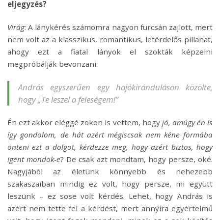
eljegyzés?
Virág
: A lánykérés számomra nagyon furcsán zajlott, mert
nem volt az a klasszikus, romantikus, letérdelős pillanat,
ahogy ezt a fiatal lányok el szokták képzelni
megpróbálják bevonzani.
András egyszerűen egy hajókiránduláson közölte,
hogy
„
Te leszel a feleségem
!”
Én ezt akkor eléggé zokon is vettem, hogy
jó, amúgy én is
így gondolom, de hát azért mégiscsak nem kéne formába
önteni ezt a dolgot, kérdezze meg, hogy azért biztos, hogy
igent mondok-e
? De csak azt mondtam, hogy persze, oké.
Nagyjából az életünk könnyebb és nehezebb
szakaszaiban mindig ez volt, hogy persze, mi együtt
leszünk – ez sose volt kérdés. Lehet, hogy András is
azért nem tette fel a kérdést, mert annyira egyértelmű