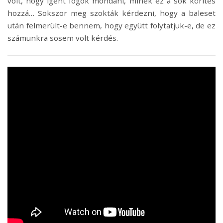
volt, hogy igent fogok mondani, minek ez a sok körítés
hozzá… Sokszor meg szokták kérdezni, hogy a baleset
után felmerült-e bennem, hogy együtt folytatjuk-e, de ez
számunkra sosem volt kérdés.