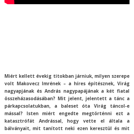
Miért kellett évekig titokban járniuk, milyen szerepe
volt Makovecz Imrének – a híres építésznek, Virág
nagyapjának és András nagypapájának a két fiatal
összeházasodásában? Mit jelent, jelentett a tánc a
párkapcsolatukban, a baleset óta Virág táncol-e
mással? Isten miért engedte megtörténni ezt a
katasztrófát Andrással, hogy vette el általa a
bálványait, mit tanított neki ezen keresztül és mit