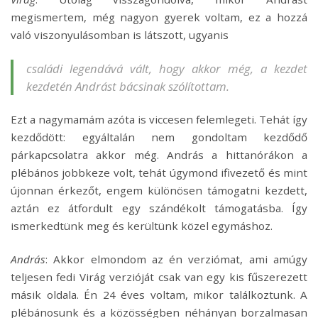
megismertem, még nagyon gyerek voltam, ez a hozzá
való viszonyulásomban is látszott, ugyanis
családi legendává vált, hogy akkor még, a kezdet
kezdetén Andrást bácsinak szólítottam.
Ezt a nagymamám azóta is viccesen felemlegeti. Tehát így
kezdődött: egyáltalán nem gondoltam kezdődő
párkapcsolatra akkor még. András a hittanórákon a
plébános jobbkeze volt, tehát úgymond ifivezető és mint
újonnan érkezőt, engem különösen támogatni kezdett,
aztán ez átfordult egy szándékolt támogatásba. Így
ismerkedtünk meg és kerültünk közel egymáshoz.
András
: Akkor elmondom az én verziómat, ami amúgy
teljesen fedi Virág verzióját csak van egy kis fűszerezett
másik oldala. Én 24 éves voltam, mikor találkoztunk. A
plébánosunk és a közösségben néhányan borzalmasan