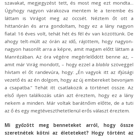
szavakat, megjegyzést tett, és most meg ezt mondta…
Úgyhogy nagyon várakozva mentem le a terembe és
láttam is Virágot meg az öccsét. Néztem őt ott a
hittanórán és arra gondoltam, hogy ez a lány nagyon
fiatal: 16 éves volt, tehát hét és fél év van közöttünk. De
ahogy telt-múlt az órán az idő, rájöttem, hogy nagyon-
nagyon hasonlít arra a képre, amit magam előtt láttam a
Manrézában. Az óra végére megérlelődött benne az, –
amit már Virág mondott, – hogy ezzel a
blabla
szöveggel
hívtam el őt randevúra, hogy:
„
Én vagyok itt az ifjúsági
vezető és az én dolgom, hogy az új embereket bevonjam
a csapatba.” Tehát itt csatlakozik a történet össze. Az
első ilyen találkozás után azt éreztem, hogy ez a lány
nekem a minden. Már voltak barátnőim előtte, de a tuti
az ő és egy megtéveszthetetlenül erős választ éreztem.
Mi győzött meg benneteket arról, hogy össze
szeretnétek kötni az életeteket? Hogy történt az