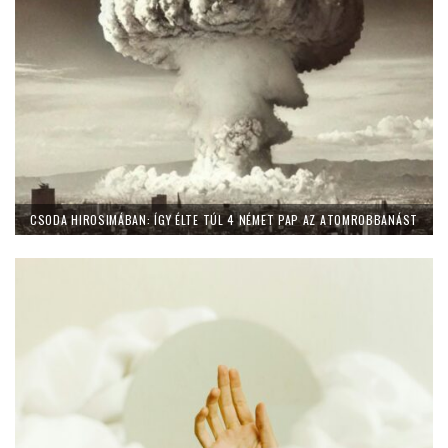
CSODA HIROSIMÁBAN: ÍGY ÉLTE TÚL 4 NÉMET PAP AZ ATOMROBBANÁST