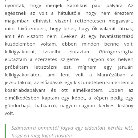
nyomtak, hogy menjek katolikus papi pályára. Az
egésznek az volt a hátulütője, hogy nem éreztem
magamban elhívást, viszont rettenetesen megzavart,
mint hívő embert, hogy lehet, hogy ők valamit látnak,
amit én viszont nem. Éveken át egy hivatástisztázó
küzdelemben voltam, ebben minden benne volt:
lelkigyakorlat, Izraelbe elutaztam, Görögországba
elutaztam a szerzetes szigetre – nagyon sok helyen
próbáltam letisztázni ezt, mígnem, egy januári
lelkigyakorlaton, ami fent volt a Manrézában a
jezsuitáknál, az előadások egyik szünetében kimentem a
kosárlabdapályára és ott elmélkedtem. Ebben az
elmélkedésben kaptam egy képet, a képen pedig egy
göndörhajú, babaarcú, nagyon-nagyon kedves kislány
volt.
Számomra onnantól fogva egy eldöntött kérdés lett,
hogy én meg fogok nősülni.