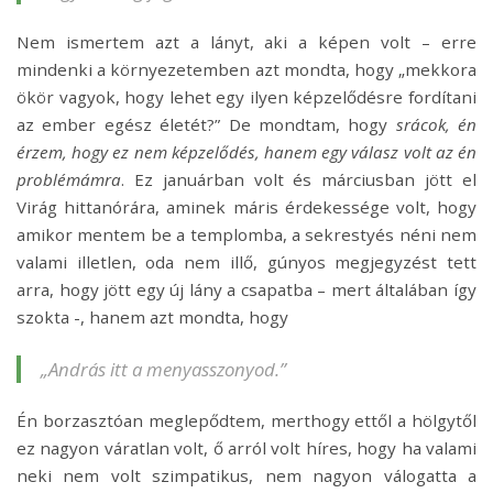
Nem ismertem azt a lányt, aki a képen volt – erre
mindenki a környezetemben azt mondta, hogy
„
mekkora
ökör vagyok, hogy lehet egy ilyen képzelődésre fordítani
az ember egész életét?” De mondtam, hogy
srácok, én
érzem, hogy ez nem képzelődés, hanem egy válasz volt az én
problémámra
. Ez januárban volt és márciusban jött el
Virág hittanórára, aminek máris érdekessége volt, hogy
amikor mentem be a templomba, a sekrestyés néni nem
valami illetlen, oda nem illő, gúnyos megjegyzést tett
arra, hogy jött egy új lány a csapatba – mert általában így
szokta -, hanem azt mondta, hogy
„
András itt a menyasszonyod.”
Én borzasztóan meglepődtem, merthogy ettől a hölgytől
ez nagyon váratlan volt, ő arról volt híres, hogy ha valami
neki nem volt szimpatikus, nem nagyon válogatta a