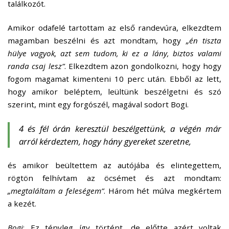
találkozót.
Amikor odafelé tartottam az első randevúra, elkezdtem
magamban beszélni és azt mondtam, hogy
„én tiszta
hülye vagyok, azt sem tudom, ki ez a lány, biztos valami
randa csaj lesz”
. Elkezdtem azon gondolkozni, hogy hogy
fogom magamat kimenteni 10 perc után. Ebből az lett,
hogy amikor beléptem, leültünk beszélgetni és szó
szerint, mint egy forgószél, magával sodort Bogi.
4 és fél órán keresztül beszélgettünk, a végén már
arról kérdeztem, hogy hány gyereket szeretne,
és amikor beültettem az autójába és elintegettem,
rögtön felhívtam az öcsémet és azt mondtam:
„megtaláltam a feleségem”
. Három hét múlva megkértem
a kezét.
Bogi
: Ez tényleg így történt, de előtte azért voltak