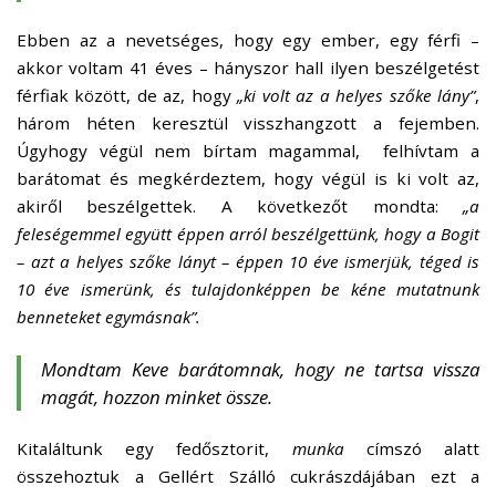
Ebben az a nevetséges, hogy egy ember, egy férfi –
akkor voltam 41 éves – hányszor hall ilyen beszélgetést
férfiak között, de az, hogy
„ki volt az a helyes szőke lány”
,
három héten keresztül visszhangzott a fejemben.
Úgyhogy végül nem bírtam magammal, felhívtam a
barátomat és megkérdeztem, hogy végül is ki volt az,
akiről beszélgettek. A következőt mondta:
„a
feleségemmel együtt éppen arról beszélgettünk, hogy a Bogit
– azt a helyes szőke lányt – éppen 10 éve ismerjük, téged is
10 éve ismerünk, és tulajdonképpen be kéne mutatnunk
benneteket egymásnak”.
Mondtam Keve barátomnak, hogy ne tartsa vissza
magát, hozzon minket össze.
Kitaláltunk egy fedősztorit,
munka
címszó alatt
összehoztuk a Gellért Szálló cukrászdájában ezt a