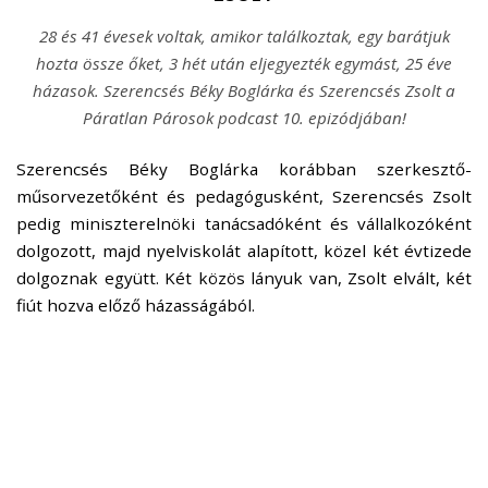
28 és 41 évesek voltak, amikor találkoztak, egy barátjuk
hozta össze őket, 3 hét után eljegyezték egymást, 25 éve
házasok. Szerencsés Béky Boglárka és Szerencsés Zsolt a
Páratlan Párosok podcast 10. epizódjában!
Szerencsés Béky Boglárka korábban szerkesztő-
műsorvezetőként és pedagógusként, Szerencsés Zsolt
pedig miniszterelnöki tanácsadóként és vállalkozóként
dolgozott, majd nyelviskolát alapított, közel két évtizede
dolgoznak együtt. Két közös lányuk van, Zsolt elvált, két
fiút hozva előző házasságából.