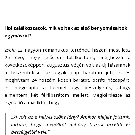
Hol találkoztatok, mik voltak az első benyomásaitok
egymásról?
Zsolt:
Ez nagyon romantikus történet, hiszen most lesz
25 éve, hogy először találkoztunk, méghozzá a
következőképpen: augusztus végén volt az új házamnak
a felszentelése, az egyik pap barátom jött el és
meghívtam 24 hozzám közeli barátot, baráti házaspárt,
és megcsapta a fülemet egy beszélgetés, ahogy
elmentem két férfibarátom mellett. Megkérdezte az
egyik fiú a másiktól, hogy
„ki volt az a helyes szőke lány? Amikor idefele jöttünk,
láttam, hogy megálltál néhány házzal arrébb és
beszélgettél vele.”