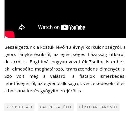
Beszélgettünk a köztük lévő 13 évnyi korkülönbségről, a
gyors lánykérésükről, az egészséges házasság titkáról,
de arról is, Bogi imái hogyan vezették Zsoltot Istenhez,
aki elmesélte meghatározó, transzcendens élményét is.
Szó volt még a válásról, a fiatalok ismerkedési
lehetőségeiről, az egyedülállóságról, veszekedésekről és
a bocsánatkérés gyógyító erejéről is.
777 PODCAST
GÁL PETRA JÚLIA
PÁRATLAN PÁROSOK