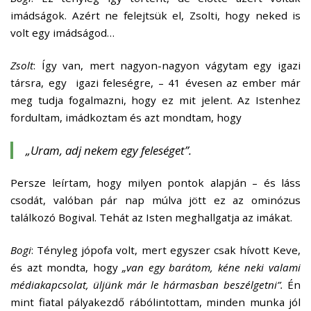
imádságok. Azért ne felejtsük el, Zsolti, hogy neked is
volt egy imádságod…
Zsolt
: Így van, mert nagyon-nagyon vágytam egy igazi
társra, egy igazi feleségre, – 41 évesen az ember már
meg tudja fogalmazni, hogy ez mit jelent. Az Istenhez
fordultam, imádkoztam és azt mondtam, hogy
„Uram, adj nekem egy feleséget”
.
Persze leírtam, hogy milyen pontok alapján – és láss
csodát, valóban pár nap múlva jött ez az ominózus
találkozó Bogival. Tehát az Isten meghallgatja az imákat.
Bogi
: Tényleg jópofa volt, mert egyszer csak hívott Keve,
és azt mondta, hogy
„van egy barátom, kéne neki valami
médiakapcsolat, üljünk már le hármasban beszélgetni”.
Én
mint fiatal pályakezdő rábólintottam, minden munka jól