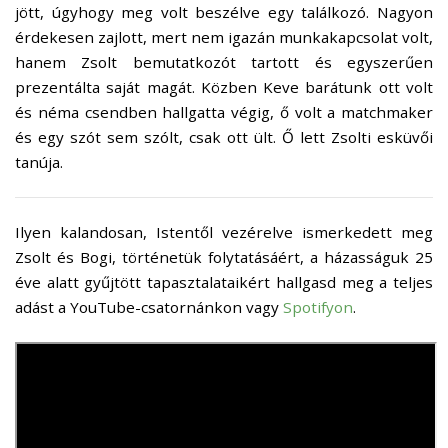
jött, úgyhogy meg volt beszélve egy találkozó. Nagyon
érdekesen zajlott, mert nem igazán munkakapcsolat volt,
hanem Zsolt bemutatkozót tartott és egyszerűen
prezentálta saját magát. Közben Keve barátunk ott volt
és néma csendben hallgatta végig, ő volt a matchmaker
és egy szót sem szólt, csak ott ült. Ő lett Zsolti esküvői
tanúja.
Ilyen kalandosan, Istentől vezérelve ismerkedett meg
Zsolt és Bogi, történetük folytatásáért, a házasságuk 25
éve alatt gyűjtött tapasztalataikért hallgasd meg a teljes
adást a YouTube-csatornánkon vagy
Spotifyon
.