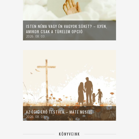
ISTEN NÉMA VAGY ÉN VAGYOK SÜKET? – ILYEN,
AMIKOR CSAK A TÜRELEM OPCIÓ
2026. 08. 03.
AZ ÉGIG ÉRŐ TESTVÉR – MÁTÉ MESÉJE
2026. 08. 01.
KÖNYVEINK