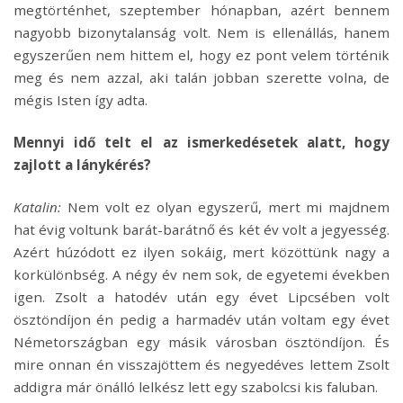
megtörténhet, szeptember hónapban, azért bennem
nagyobb bizonytalanság volt. Nem is ellenállás, hanem
egyszerűen nem hittem el, hogy ez pont velem történik
meg és nem azzal, aki talán jobban szerette volna, de
mégis Isten így adta.
Mennyi idő telt el az ismerkedésetek alatt, hogy
zajlott a lánykérés?
Katalin:
Nem volt ez olyan egyszerű, mert mi majdnem
hat évig voltunk barát-barátnő és két év volt a jegyesség.
Azért húzódott ez ilyen sokáig, mert közöttünk nagy a
korkülönbség. A négy év nem sok, de egyetemi években
igen. Zsolt a hatodév után egy évet Lipcsében volt
ösztöndíjon én pedig a harmadév után voltam egy évet
Németországban egy másik városban ösztöndíjon. És
mire onnan én visszajöttem és negyedéves lettem Zsolt
addigra már önálló lelkész lett egy szabolcsi kis faluban.