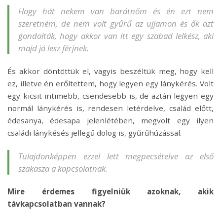
Hogy hát nekem van barátnőm és én ezt nem
szeretném, de nem volt gyűrű az ujjamon és ők azt
gondolták, hogy akkor van itt egy szabad lelkész, aki
majd jó lesz férjnek.
És akkor döntöttük el, vagyis beszéltük meg, hogy kell
ez, illetve én erőltettem, hogy legyen egy lánykérés. Volt
egy kicsit intimebb, csendesebb is, de aztán legyen egy
normál lánykérés is, rendesen letérdelve, család előtt,
édesanya, édesapa jelenlétében, megvolt egy ilyen
családi lánykésés jellegű dolog is, gyűrűhúzással.
Tulajdonképpen ezzel lett megpecsételve az első
szakasza a kapcsolatnak.
Mire érdemes figyelniük azoknak, akik
távkapcsolatban vannak?