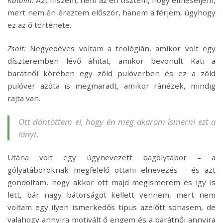
Katalin:
Azt hiszem, nem az én tisztem, hogy elmeséljem,
mert nem én éreztem először, hanem a férjem, úgyhogy
ez az ő története.
Zsolt:
Negyedéves voltam a teológián, amikor volt egy
díszteremben lévő áhitat, amikor bevonult Kati a
barátnői körében egy zöld pulóverben és ez a zöld
pulóver azóta is megmaradt, amikor ránézek, mindig
rajta van.
Ott döntöttem el, hogy én meg akarom ismerni ezt a
lányt.
Utána volt egy úgynevezett bagolytábor – a
gólyatáboroknak megfelelő ottani elnevezés – és azt
gondoltam, hogy akkor ott majd megismerem és így is
lett, bár nagy bátorságot kellett vennem, mert nem
voltam egy ilyen ismerkedős típus azelőtt sohasem, de
valahogy annyira motivált ő engem és a barátnői annyira