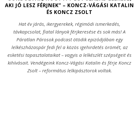
AKI JÓ LESZ FÉRJNEK” – KONCZ-VÁGÁSI KATALIN
ÉS KONCZ ZSOLT
Hat év járás, ikergyerekek, régimódi ismerkedés,
távkapcsolat, fiatal lányok férjkeresése és sok más! A
Páratlan Párosok podcast ötödik epizódjában egy
lelkészházaspár fedi fel a közös igehirdetés örömét, az
esketési tapasztalataikat – vagyis a lelkészlét szépségeit és
kihívásait.
Vendégeink Koncz-Vágási Katalin és férje Koncz
Zsolt – református lelkipásztorok voltak.