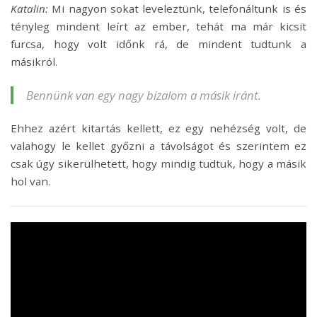
Katalin:
Mi nagyon sokat leveleztünk, telefonáltunk is és
tényleg mindent leírt az ember, tehát ma már kicsit
furcsa, hogy volt időnk rá, de mindent tudtunk a
másikról.
Bennünk van egy nagy bizalom a másik iránt.
Ehhez azért kitartás kellett, ez egy nehézség volt, de
valahogy le kellet győzni a távolságot és szerintem ez
csak úgy sikerülhetett, hogy mindig tudtuk, hogy a másik
hol van.