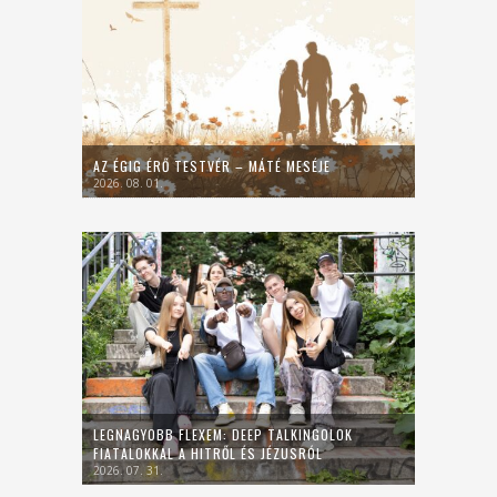
AZ ÉGIG ÉRŐ TESTVÉR – MÁTÉ MESÉJE
2026. 08. 01.
LEGNAGYOBB FLEXEM: DEEP TALKINGOLOK
FIATALOKKAL A HITRŐL ÉS JÉZUSRÓL
2026. 07. 31.