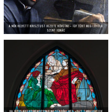
A NŐK HELYETT KRISZTUST KEZDTE KÖVETNI – ÍGY TÉRT MEG LOYOLAI
SZENT IGNÁC
HA JÉZUS A FEJEDRE KOPPINT, NE SÉRTŐDJ MEG – EZT TANULHATJUK