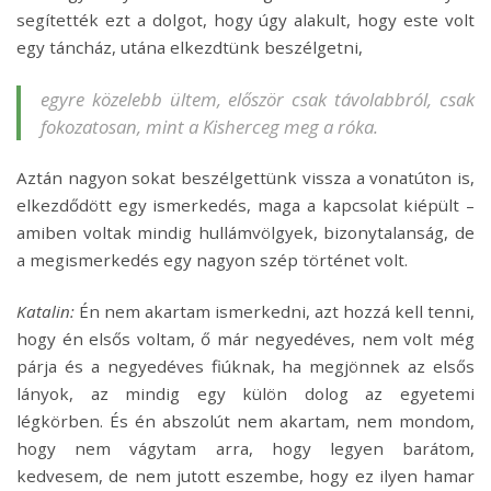
segítették ezt a dolgot, hogy úgy alakult, hogy este volt
egy táncház, utána elkezdtünk beszélgetni,
egyre közelebb ültem, először csak távolabbról, csak
fokozatosan, mint a Kisherceg meg a róka.
Aztán nagyon sokat beszélgettünk vissza a vonatúton is,
elkezdődött egy ismerkedés, maga a kapcsolat kiépült –
amiben voltak mindig hullámvölgyek, bizonytalanság, de
a megismerkedés egy nagyon szép történet volt.
Katalin:
Én nem akartam ismerkedni, azt hozzá kell tenni,
hogy én elsős voltam, ő már negyedéves, nem volt még
párja és a negyedéves fiúknak, ha megjönnek az elsős
lányok, az mindig egy külön dolog az egyetemi
légkörben. És én abszolút nem akartam, nem mondom,
hogy nem vágytam arra, hogy legyen barátom,
kedvesem, de nem jutott eszembe, hogy ez ilyen hamar