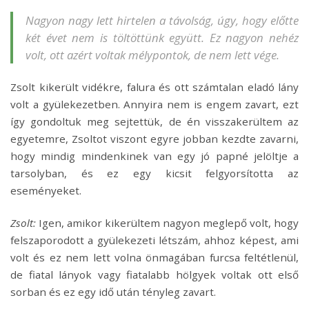
Nagyon nagy lett hirtelen a távolság, úgy, hogy előtte
két évet nem is töltöttünk együtt. Ez nagyon nehéz
volt, ott azért voltak mélypontok, de nem lett vége.
Zsolt kikerült vidékre, falura és ott számtalan eladó lány
volt a gyülekezetben. Annyira nem is engem zavart, ezt
így gondoltuk meg sejtettük, de én visszakerültem az
egyetemre, Zsoltot viszont egyre jobban kezdte zavarni,
hogy mindig mindenkinek van egy jó papné jelöltje a
tarsolyban, és ez egy kicsit felgyorsította az
eseményeket.
Zsolt:
Igen, amikor kikerültem nagyon meglepő volt, hogy
felszaporodott a gyülekezeti létszám, ahhoz képest, ami
volt és ez nem lett volna önmagában furcsa feltétlenül,
de fiatal lányok vagy fiatalabb hölgyek voltak ott első
sorban és ez egy idő után tényleg zavart.