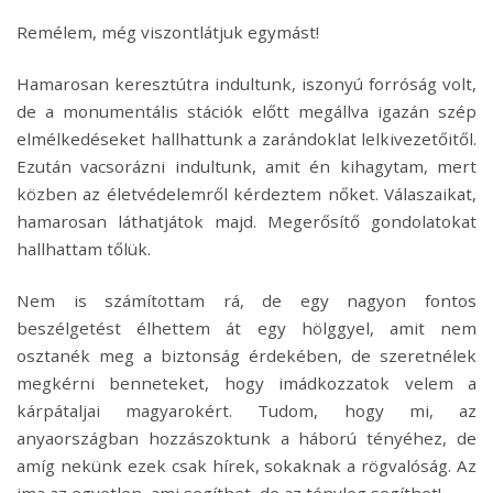
Remélem, még viszontlátjuk egymást!
Hamarosan keresztútra indultunk, iszonyú forróság volt,
de a monumentális stációk előtt megállva igazán szép
elmélkedéseket hallhattunk a zarándoklat lelkivezetőitől.
Ezután vacsorázni indultunk, amit én kihagytam, mert
közben az életvédelemről kérdeztem nőket. Válaszaikat,
hamarosan láthatjátok majd. Megerősítő gondolatokat
hallhattam tőlük.
Nem is számítottam rá, de egy nagyon fontos
beszélgetést élhettem át egy hölggyel, amit nem
osztanék meg a biztonság érdekében, de szeretnélek
megkérni benneteket, hogy imádkozzatok velem a
kárpátaljai magyarokért. Tudom, hogy mi, az
anyaországban hozzászoktunk a háború tényéhez, de
amíg nekünk ezek csak hírek, sokaknak a rögvalóság. Az
ima az egyetlen, ami segíthet, de az tényleg segíthet!