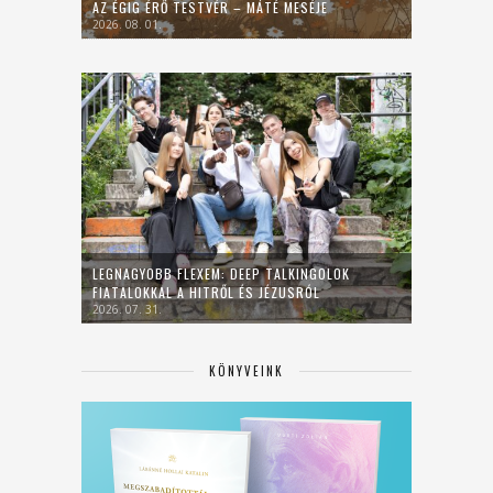
AZ ÉGIG ÉRŐ TESTVÉR – MÁTÉ MESÉJE
2026. 08. 01.
LEGNAGYOBB FLEXEM: DEEP TALKINGOLOK
FIATALOKKAL A HITRŐL ÉS JÉZUSRÓL
2026. 07. 31.
KÖNYVEINK