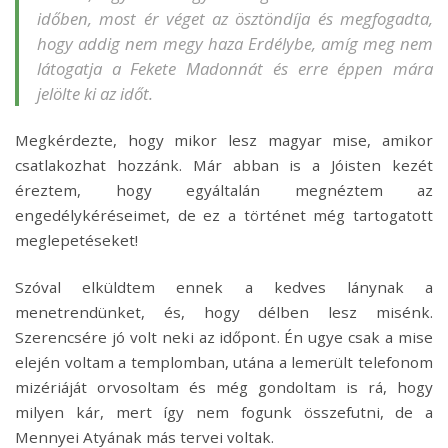
időben, most ér véget az ösztöndíja és megfogadta,
hogy addig nem megy haza Erdélybe, amíg meg nem
látogatja a Fekete Madonnát és erre éppen mára
jelölte ki az időt.
Megkérdezte, hogy mikor lesz magyar mise, amikor
csatlakozhat hozzánk. Már abban is a Jóisten kezét
éreztem, hogy egyáltalán megnéztem az
engedélykéréseimet, de ez a történet még tartogatott
meglepetéseket!
Szóval elküldtem ennek a kedves lánynak a
menetrendünket, és, hogy délben lesz misénk.
Szerencsére jó volt neki az időpont. Én ugye csak a mise
elején voltam a templomban, utána a lemerült telefonom
mizériáját orvosoltam és még gondoltam is rá, hogy
milyen kár, mert így nem fogunk összefutni, de a
Mennyei Atyának más tervei voltak.