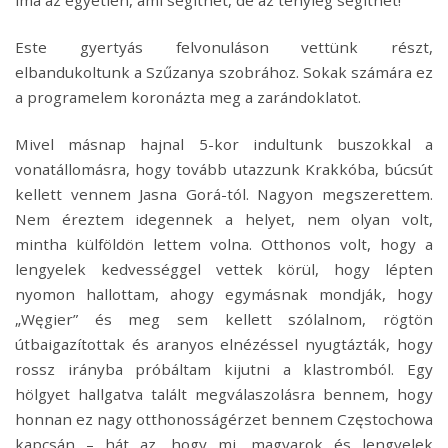
Este gyertyás felvonuláson vettünk részt,
elbandukoltunk a Szűzanya szobrához. Sokak számára ez
a programelem koronázta meg a zarándoklatot.
Mivel másnap hajnal 5-kor indultunk buszokkal a
vonatállomásra, hogy tovább utazzunk Krakkóba, búcsút
kellett vennem Jasna Gorá-tól. Nagyon megszerettem.
Nem éreztem idegennek a helyet, nem olyan volt,
mintha külföldön lettem volna. Otthonos volt, hogy a
lengyelek kedvességgel vettek körül, hogy lépten
nyomon hallottam, ahogy egymásnak mondják, hogy
„Węgier” és meg sem kellett szólalnom, rögtön
útbaigazítottak és aranyos elnézéssel nyugtázták, hogy
rossz irányba próbáltam kijutni a klastromból. Egy
hölgyet hallgatva talált megválaszolásra bennem, hogy
honnan ez nagy otthonosságérzet bennem Częstochowa
kapcsán – hát az, hogy mi, magyarok és lengyelek