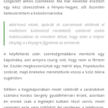
szegezett álmos szemekkel. Ma már kevésbé éreztem
egy kész útvesztőnek a Fényes-hegyet, sőt őszintén
beleszerettem a kolostorvárosba:
akárhová nézek, apácák és szerzetesek sétálnak el
mellettem különböző rendekből, szebbnél szebb
habitusokban és mindent áthat, hogy ezen a helyen
tényleg a Lényegre figyelnek az emberek.
A képfeltárás után szentségimádásra mentünk egy
kápolnába, ami annyira csurig volt, hogy nem is fértem
be. Ezután megkoszorúztuk egy mártír atya, Popieluszko
szobrát, majd énekelve meneteltünk vissza a Szűz Mária
sugárúton.
Délben a Kegykáponában misét celebrált a zarándokok
számára Kovács Gergely gyulafehérvári érsek, azonban
én ennek csak a legelején tudtam részt venni, mivel
valamiért este nem töltődött fel rendesen a telefonom,