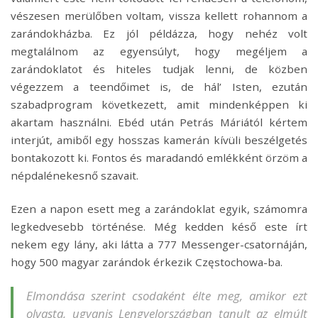
vészesen merülőben voltam, vissza kellett rohannom a
zarándokházba. Ez jól példázza, hogy nehéz volt
megtalálnom az egyensúlyt, hogy megéljem a
zarándoklatot és hiteles tudjak lenni, de közben
végezzem a teendőimet is, de hál’ Isten, ezután
szabadprogram következett, amit mindenképpen ki
akartam használni. Ebéd után Petrás Máriától kértem
interjút, amiből egy hosszas kamerán kívüli beszélgetés
bontakozott ki. Fontos és maradandó emlékként örzöm a
népdalénekesnő szavait.
Ezen a napon esett meg a zarándoklat egyik, számomra
legkedvesebb történése. Még kedden késő este írt
nekem egy lány, aki látta a 777 Messenger-csatornáján,
hogy 500 magyar zarándok érkezik Częstochowa-ba.
Elmondása szerint csodaként élte meg, amikor ezt
olvasta, ugyanis Lengyelországban tanult az elmúlt