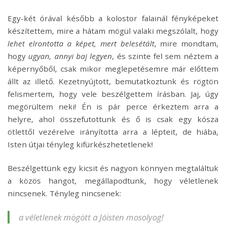
Egy-két órával később a kolostor falainál fényképeket
készítettem, mire a hátam mögül valaki megszólalt, hogy
lehet elrontotta a képet, mert belesétált
, mire mondtam,
hogy
ugyan, annyi baj legyen
, és szinte fel sem néztem a
képernyőből, csak mikor meglepetésemre már előttem
állt az illető. Kezetnyújtott, bemutatkoztunk és rögtön
felismertem, hogy vele beszélgettem írásban. Jaj, úgy
megörültem neki! Én is pár perce érkeztem arra a
helyre, ahol összefutottunk és ő is csak egy kósza
ötlettől vezérelve irányította arra a lépteit, de hiába,
Isten útjai tényleg kifürkészhetetlenek!
Beszélgettünk egy kicsit és nagyon könnyen megtaláltuk
a közös hangot, megállapodtunk, hogy véletlenek
nincsenek. Tényleg nincsenek:
a véletlenek mögött a Jóisten mosolyog!