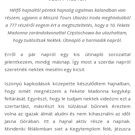
Hétfő hajnaltól péntek hajnalig izgalmas kalandban van
részem, ugyanis a Misszió Tours Utazási Iroda meghívásából
a 777 részéről engem ért a megtiszteltetés, hogy a 10. Fekete
Madonna zarándokvonattal Częstochowa-ba utazhattam,
hogy tudósítsak Nektek. Útinapló a harmadik napról.
Erről a pár napról egy kis útinapló sorozattal
jelentkezem, mindig másnap. Így most a szerdai napról
szeretnék nektek mesélni egy kicsit.
Iszonyú kapkodások közepette készülődtem hajnalban,
hogy ismét megnézzem a Fekete Madonna kegykép
feltárását. Egyrészt, hogy le tudjam nektek videózni ezt a
szertartást, másrészt kis túlzással bűnnek éreztem
volna az igazak álmát aludni és nem kihasználni az időt
Jasna Górában. Itt a hajnal aktív része a napnak.
Mindenki félálomban siet a Kegytemplom felé, Jézusra