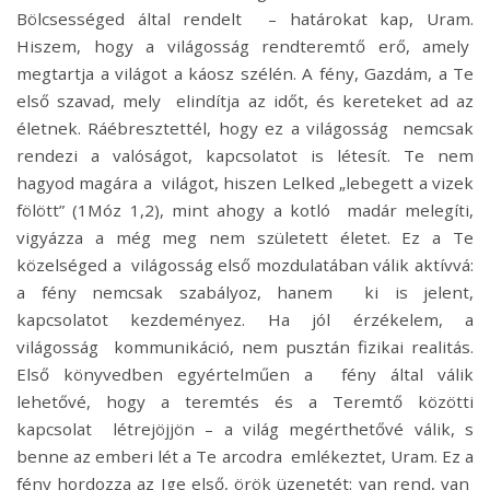
Bölcsességed által rendelt – határokat kap, Uram.
Hiszem, hogy a világosság rendteremtő erő, amely
megtartja a világot a káosz szélén. A fény, Gazdám, a Te
első szavad, mely elindítja az időt, és kereteket ad az
életnek. Ráébresztettél, hogy ez a világosság nemcsak
rendezi a valóságot, kapcsolatot is létesít. Te nem
hagyod magára a világot, hiszen Lelked „lebegett a vizek
fölött” (1Móz 1,2), mint ahogy a kotló madár melegíti,
vigyázza a még meg nem született életet. Ez a Te
közelséged a világosság első mozdulatában válik aktívvá:
a fény nemcsak szabályoz, hanem ki is jelent,
kapcsolatot kezdeményez. Ha jól érzékelem, a
világosság kommunikáció, nem pusztán fizikai realitás.
Első könyvedben egyértelműen a fény által válik
lehetővé, hogy a teremtés és a Teremtő közötti
kapcsolat létrejöjjön – a világ megérthetővé válik, s
benne az emberi lét a Te arcodra emlékeztet, Uram. Ez a
fény hordozza az Ige első, örök üzenetét: van rend, van