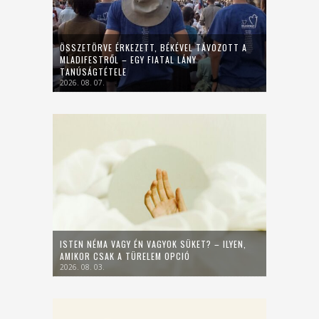
ÖSSZETÖRVE ÉRKEZETT, BÉKÉVEL TÁVOZOTT A
MLADIFESTRŐL – EGY FIATAL LÁNY
TANÚSÁGTÉTELE
2026. 08. 07.
ISTEN NÉMA VAGY ÉN VAGYOK SÜKET? – ILYEN,
AMIKOR CSAK A TÜRELEM OPCIÓ
2026. 08. 03.