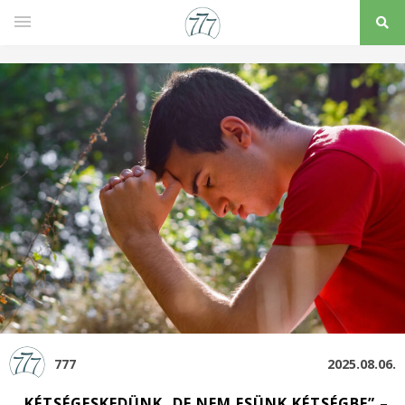
777
2025.08.06.
„KÉTSÉGESKEDÜNK, DE NEM ESÜNK KÉTSÉGBE” –