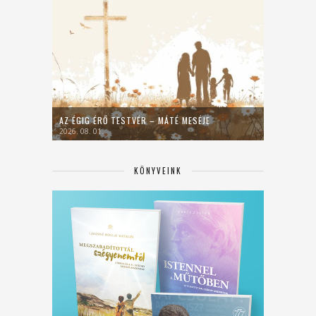
AZ ÉGIG ÉRŐ TESTVÉR – MÁTÉ MESÉJE
2026. 08. 01.
KÖNYVEINK