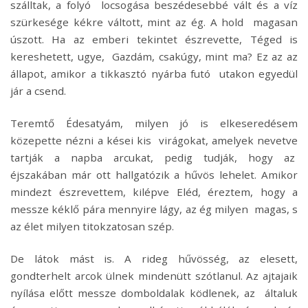
szálltak, a folyó locsogása beszédesebbé vált és a víz
szürkesége kékre váltott, mint az ég. A hold magasan
úszott. Ha az emberi tekintet észrevette, Téged is
kereshetett, ugye, Gazdám, csakúgy, mint ma? Ez az az
állapot, amikor a tikkasztó nyárba futó utakon egyedül
jár a csend.
Teremtő Édesatyám, milyen jó is elkeseredésem
közepette nézni a kései kis virágokat, amelyek nevetve
tartják a napba arcukat, pedig tudják, hogy az
éjszakában már ott hallgatózik a hűvös lehelet. Amikor
mindezt észrevettem, kilépve Eléd, éreztem, hogy a
messze kéklő pára mennyire lágy, az ég milyen magas, s
az élet milyen titokzatosan szép.
De látok mást is. A rideg hűvösség, az elesett,
gondterhelt arcok ülnek mindenütt szótlanul. Az ajtajaik
nyílása előtt messze domboldalak ködlenek, az általuk