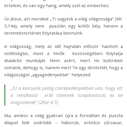
értelem, és van egy hang, amely szól az emberhez.
Úr Jézus, azt mondod: „Ti vagytok a világ világossága” (Mt
5,14a), amely nem pusztán egy költői kép, hanem a
teremtéstörténet folytatása bennünk.
A világosság, mely az idő hajnalán először hasított a
sötétségbe, most a hívők közösségében folytatja
átalakító munkáját. Nem azért, mert mi különbek
volnánk, dehogy is, hanem mert Te úgy döntöttél, hogy a
világosságot „agyagedényekbe” helyezed.
„Ez a kincsünk pedig cserépedényekben van, hogy ezt
a rendkívüli erőt Istennek tulajdonítsuk, és ne
magunknak” (2Kor 4,7).
Ma, amikor a világ gyakran újra a formátlan és puszta
állapot felé sodródik – háborúk, erkölcsi zűrzavar,