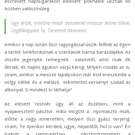
észrevett napsugarakon elkésett pókhálók úsznak és
közben valószínűleg
úgy érzik, mintha most mindenki messze lenne tőlük.
Legfőképpen Te, Teremtő Istenem!
Amikor a nap aztán őszi ragyogással úszik felfelé az égen
a tarlók belefordulnak a szántások barna barázdájába. Az
útszéli jegenyék remegnek valamitől, amit csak ők
látnak, és hajlós águkon varjú károg. Milyen csodás az is,
Uram, amikor a messze lapályokon már köd ereszkedik a
völgy ölébe és a mélázó tekintettel versenyt szalad az
alkonyat. S mindezt ki láthatja?
Az elesett testvér úgy áll az őszében, mint a
nyájavesztett pásztor. Háta mögött a nyomasztó múlt,
előtte a nagy ismeretlen, melyen őszi gyász terjeng.
Uram, Te ilyenkor kérded, ugye, népedtől, hol is van? Én
tudom: a napsugárban, pásztortüzemben, a