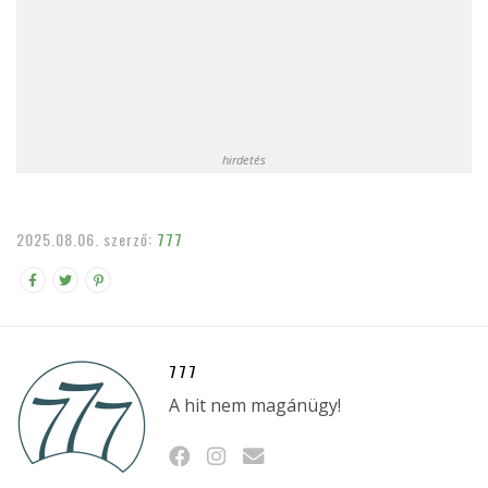
hirdetés
2025.08.06.
szerző:
777
777
A hit nem magánügy!