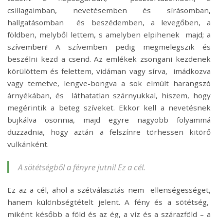
csillagaimban, nevetésemben és sírásomban,
hallgatásomban és beszédemben, a levegőben, a
földben, melyből lettem, s amelyben elpihenek majd; a
szívemben! A szívemben pedig megmelegszik és
beszélni kezd a csend. Az emlékek zsongani kezdenek
körülöttem és felettem, vidáman vagy sírva, imádkozva
vagy temetve, lengve-bongva a sok elmúlt harangszó
árnyékában, és láthatatlan szárnyukkal, hiszem, hogy
megérintik a beteg szíveket.
Ekkor kell a nevetésnek
bujkálva osonnia, majd egyre nagyobb folyammá
duzzadnia, hogy aztán a felszínre törhessen kitörő
vulkánként.
A sötétségből a fényre jutni! Ez a cél.
Ez az a cél, ahol a szétválasztás nem ellenségességet,
hanem különbségtételt jelent. A fény és a sötétség,
miként később a föld és az ég, a víz és a szárazföld – a