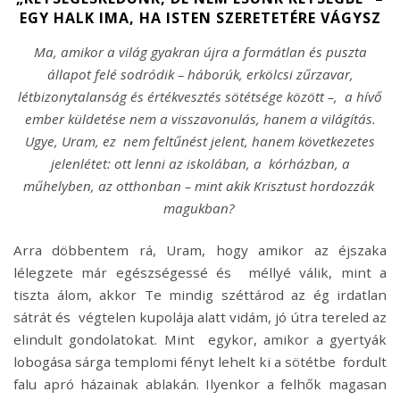
EGY HALK IMA, HA ISTEN SZERETETÉRE VÁGYSZ
Ma, amikor a világ gyakran újra a formátlan és puszta
állapot felé sodródik – háborúk, erkölcsi zűrzavar,
létbizonytalanság és értékvesztés sötétsége között –, a hívő
ember küldetése nem a visszavonulás, hanem a világítás.
Ugye, Uram, ez nem feltűnést jelent, hanem következetes
jelenlétet: ott lenni az iskolában, a kórházban, a
műhelyben, az otthonban – mint akik Krisztust hordozzák
magukban?
Arra döbbentem rá, Uram, hogy amikor az éjszaka
lélegzete már egészségessé és méllyé válik, mint a
tiszta álom, akkor Te mindig széttárod az ég irdatlan
sátrát és végtelen kupolája alatt vidám, jó útra tereled az
elindult gondolatokat. Mint egykor, amikor a gyertyák
lobogása sárga templomi fényt lehelt ki a sötétbe fordult
falu apró házainak ablakán. Ilyenkor a felhők magasan