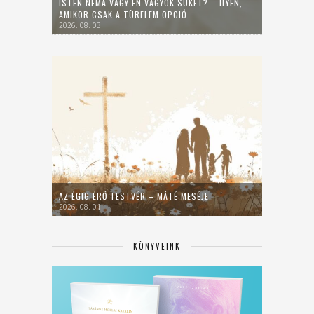
ISTEN NÉMA VAGY ÉN VAGYOK SÜKET? – ILYEN,
AMIKOR CSAK A TÜRELEM OPCIÓ
2026. 08. 03.
AZ ÉGIG ÉRŐ TESTVÉR – MÁTÉ MESÉJE
2026. 08. 01.
KÖNYVEINK