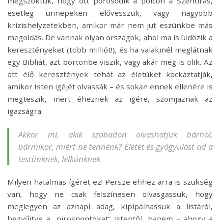
megszoktuk, hogy ott porosodik a polcon a Szentírás,
esetleg ünnepeken elővesszük, vagy nagyobb
krízishelyzetekben, amikor már nem jut eszünkbe más
megoldás. De vannak olyan országok, ahol ma is üldözik a
keresztényeket (több milliót!), és ha valakinél meglátnak
egy Bibliát, azt börtönbe viszik, vagy akár meg is ölik. Az
ott élő keresztények tehát az életüket kockáztatják,
amikor Isten igéjét olvassák – és sokan ennek ellenére is
megteszik, mert éheznek az igére, szomjaznak az
igazságra.
Akkor mi, akik szabadon olvashatjuk bárhol,
bármikor, miért ne tennénk? Életet és gyógyulást ad a
testünknek, lelkünknek.
Milyen hatalmas ígéret ez! Persze ehhez arra is szükség
van, hogy ne csak felszínesen olvasgassuk, hogy
meglegyen az aznapi adag, kipipálhassuk a listáról,
begyűjtve a „pirospontokat” Istentől, hanem – ahogy a