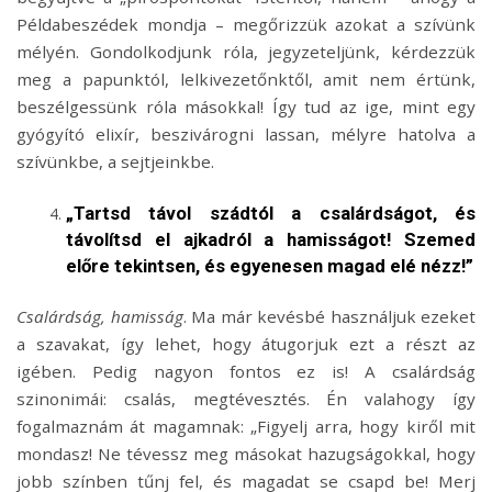
Példabeszédek mondja – megőrizzük azokat a szívünk
mélyén. Gondolkodjunk róla, jegyzeteljünk, kérdezzük
meg a papunktól, lelkivezetőnktől, amit nem értünk,
beszélgessünk róla másokkal! Így tud az ige, mint egy
gyógyító elixír, beszivárogni lassan, mélyre hatolva a
szívünkbe, a sejtjeinkbe.
„Tartsd távol szádtól a csalárdságot, és
távolítsd el ajkadról a hamisságot! Szemed
előre tekintsen, és egyenesen magad elé nézz!”
Csalárdság, hamisság
. Ma már kevésbé használjuk ezeket
a szavakat, így lehet, hogy átugorjuk ezt a részt az
igében. Pedig nagyon fontos ez is! A csalárdság
szinonimái: csalás, megtévesztés. Én valahogy így
fogalmaznám át magamnak: „Figyelj arra, hogy kiről mit
mondasz! Ne tévessz meg másokat hazugságokkal, hogy
jobb színben tűnj fel, és magadat se csapd be! Merj