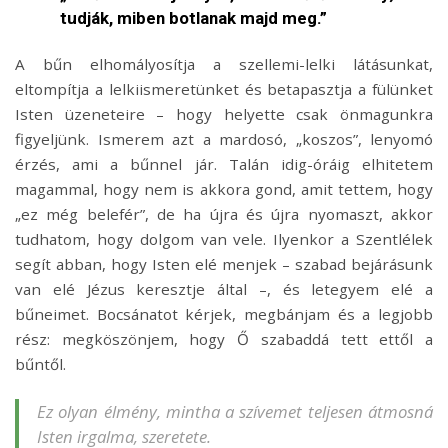
tudják, miben botlanak majd meg.”
A bűn elhomályosítja a szellemi-lelki látásunkat,
eltompítja a lelkiismeretünket és betapasztja a fülünket
Isten üzeneteire – hogy helyette csak önmagunkra
figyeljünk. Ismerem azt a mardosó, „koszos”, lenyomó
érzés, ami a bűnnel jár. Talán idig-óráig elhitetem
magammal, hogy nem is akkora gond, amit tettem, hogy
„ez még belefér”, de ha újra és újra nyomaszt, akkor
tudhatom, hogy dolgom van vele. Ilyenkor a Szentlélek
segít abban, hogy Isten elé menjek – szabad bejárásunk
van elé Jézus keresztje által –, és letegyem elé a
bűneimet. Bocsánatot kérjek, megbánjam és a legjobb
rész: megköszönjem, hogy Ő szabaddá tett ettől a
bűntől.
Ez olyan élmény, mintha a szívemet teljesen átmosná
Isten irgalma, szeretete.