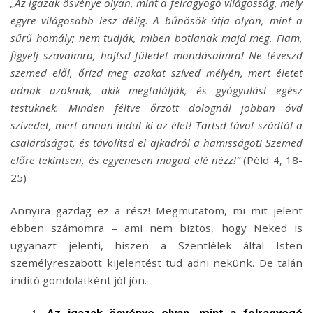
„Az igazak ösvénye olyan, mint a felragyogó világosság, mely
egyre világosabb lesz délig. A bűnösök útja olyan, mint a
sűrű homály; nem tudják, miben botlanak majd meg. Fiam,
figyelj szavaimra, hajtsd füledet mondásaimra! Ne téveszd
szemed elől, őrizd meg azokat szíved mélyén, mert életet
adnak azoknak, akik megtalálják, és gyógyulást egész
testüknek. Minden féltve őrzött dolognál jobban óvd
szívedet, mert onnan indul ki az élet! Tartsd távol szádtól a
csalárdságot, és távolítsd el ajkadról a hamisságot! Szemed
előre tekintsen, és egyenesen magad elé nézz!”
(Péld 4, 18-
25)
Annyira gazdag ez a rész! Megmutatom, mi mit jelent
ebben számomra – ami nem biztos, hogy Neked is
ugyanazt jelenti, hiszen a Szentlélek által Isten
személyreszabott kijelentést tud adni nekünk. De talán
indító gondolatként jól jön.
„Az igazak ösvénye olyan, mint a felragyogó