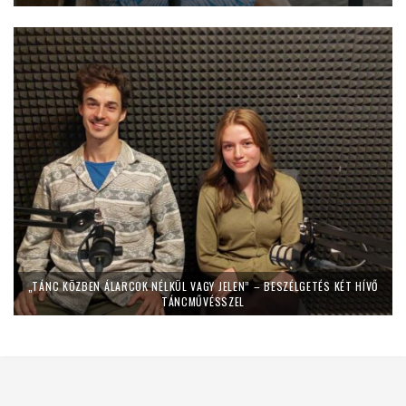
„TÁNC KÖZBEN ÁLARCOK NÉLKÜL VAGY JELEN” – BESZÉLGETÉS KÉT HÍVŐ
TÁNCMŰVÉSSZEL