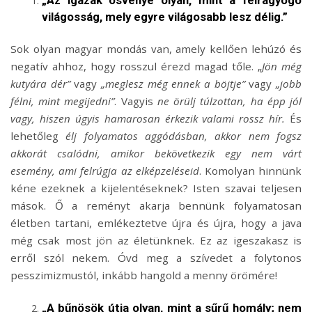
világosság, mely egyre világosabb lesz délig.”
Sok olyan magyar mondás van, amely kellően lehúzó és
negatív ahhoz, hogy rosszul érezd magad tőle. „
Jön még
kutyára dér”
vagy
„meglesz még ennek a böjtje”
vagy
„jobb
félni, mint megijedni”
. Vagyis
ne örülj túlzottan, ha épp jól
vagy, hiszen úgyis hamarosan érkezik valami rossz hír.
És
lehetőleg
élj folyamatos aggódásban, akkor nem fogsz
akkorát csalódni, amikor bekövetkezik egy nem várt
esemény, ami felrúgja az elképzeléseid
. Komolyan hinnünk
kéne ezeknek a kijelentéseknek? Isten szavai teljesen
mások. Ő a reményt akarja bennünk folyamatosan
életben tartani, emlékeztetve újra és újra, hogy a java
még csak most jön az életünknek. Ez az igeszakasz is
erről szól nekem. Óvd meg a szívedet a folytonos
pesszimizmustól, inkább hangold a menny örömére!
„A bűnösök útja olyan, mint a sűrű homály; nem