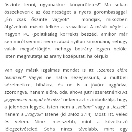
őszinte lenni, ugyanakkor könyörületes!” Ma sokan
összekeverik az őszinteséget a nyers gorombasággal.
„Én csak őszinte vagyok” – mondják, miközben
átgázolnak mások lelkén a szavaikkal. A másik véglet a
nagyon PC (politikailag korrekt) beszéd, amikor már
semmiről semmit nem szabad nyíltan kimondani, nehogy
valaki megsértődjön, nehogy botrány legyen belőle.
Isten megmutatja az arany középutat, ha kérjük!
Van egy másik izgalmas mondat is itt:
„Szemed előre
tekintsen!”
Vagyis ne hátra nézegessünk, a múltbeli
sérelmeikre, hibákra, és ne is a jövőre aggódva,
szorongva, hanem előre, oda, ahova jutni szeretnénk! Az
„egyenesen magad elé nézz”
nekem azt szimbolizálja, hogy
a jelenben legyek. Isten nem a
„voltam”
vagy a
„leszek”
,
hanem a
„Vagyok”
Istene (ld 2Móz 3,14). Most. Itt. Veled
és velem. Nincs messzebb, mint a következő
lélegzetvételed. Soha nincs távolabb, mint egy