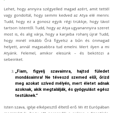
Lehet, hogy annyira szégyelled magad azért, amit tettél
vagy gondoltál, hogy semmi kedved az Atya elé menni.
Tudd, hogy ez a gonosz egyik régi trükkje, hogy távol
tartson Istentől. Tudd, hogy az Atya ugyanannyira szeret
most is, és alig várja, hogy a karjaiba rohanj újra! Tudd,
hogy minél inkább Őrá figyelsz a bűn és önmagad
helyett, annál magasabbra tud emelni. Mert ilyen a mi
Atyánk. Felemel, amikor elesünk – és bekötözi a
sebeinket.
„Fiam, figyelj szavaimra, hajtsd füledet
mondásaimra! Ne téveszd szemed elől, őrizd
meg azokat szíved mélyén, mert életet adnak
azoknak, akik megtalálják, és gyógyulást egész
testüknek.”
Isten szava, igéje elképesztő éltető erő. Mi itt Európában