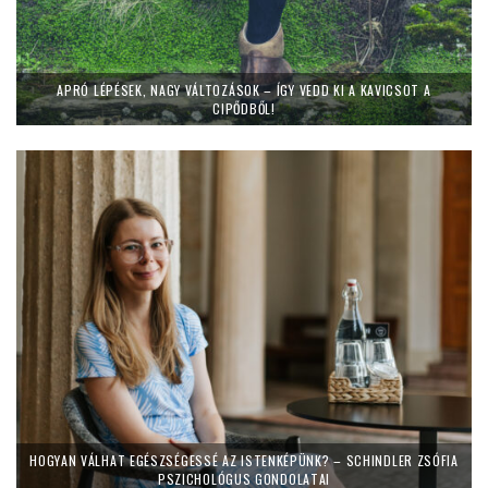
APRÓ LÉPÉSEK, NAGY VÁLTOZÁSOK – ÍGY VEDD KI A KAVICSOT A
CIPŐDBŐL!
HOGYAN VÁLHAT EGÉSZSÉGESSÉ AZ ISTENKÉPÜNK? – SCHINDLER ZSÓFIA
PSZICHOLÓGUS GONDOLATAI