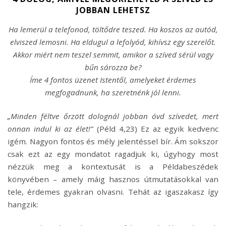
JOBBAN LEHETSZ
Ha lemerül a telefonod, töltődre teszed. Ha koszos az autód,
elviszed lemosni. Ha eldugul a lefolyód, kihívsz egy szerelőt.
Akkor miért nem teszel semmit, amikor a szíved sérül vagy
bűn sározza be?
Íme 4 fontos üzenet Istentől, amelyeket érdemes
megfogadnunk, ha szeretnénk jól lenni.
„Minden féltve őrzött dolognál jobban óvd szívedet, mert
onnan indul ki az élet!”
(Péld 4,23) Ez az egyik kedvenc
igém. Nagyon fontos és mély jelentéssel bír. Ám sokszor
csak ezt az egy mondatot ragadjuk ki, úgyhogy most
nézzük meg a kontextusát is a Példabeszédek
könyvében – amely máig hasznos útmutatásokkal van
tele, érdemes gyakran olvasni. Tehát az igaszakasz így
hangzik: