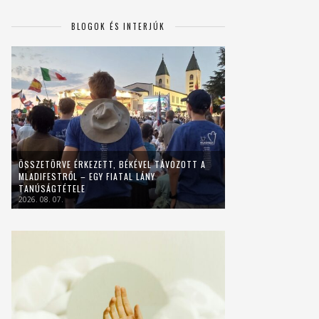
BLOGOK ÉS INTERJÚK
ÖSSZETÖRVE ÉRKEZETT, BÉKÉVEL TÁVOZOTT A
MLADIFESTRŐL – EGY FIATAL LÁNY
TANÚSÁGTÉTELE
2026. 08. 07.