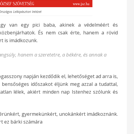
Országos Lelkipásztori Intézet
gy van egy pici baba, akinek a védelméért és
s közbenjárhatok. És nem csak érte, hanem a rövid
rt is imádkozunk.
angsúly, hanem a szeretetre, a békére, és annak a
asszony napján kezdődik el, lehetőséget ad arra is,
 bensőséges időszakot éljünk meg azzal a tudattal,
atlan lélek, akiért minden nap Istenhez szólunk és
tvérünkért, gyermekünkért, unokánkért imádkoznánk.
rt ez bárki számára