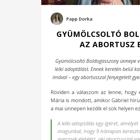
Papp Dorka
GYÜMÖLCSOLTÓ BOL
AZ ABORTUSZ 
Gyümölcsoltó Boldogasszony ünnepe v
lelki adoptálást. Ennek keretén belül ka
imával – egy abortusszal fenyegetett gye
Röviden a válaszom az lenne, hogy e
Mária is mondott, amikor Gábriel hírül
a mai ünnepen kezdik el sok helyen ez
A lelki adoptálás egy ígéret, amelyet
magunkat, hogy 9 hónapon keresz
gyermek életéért, aki abortusszal va