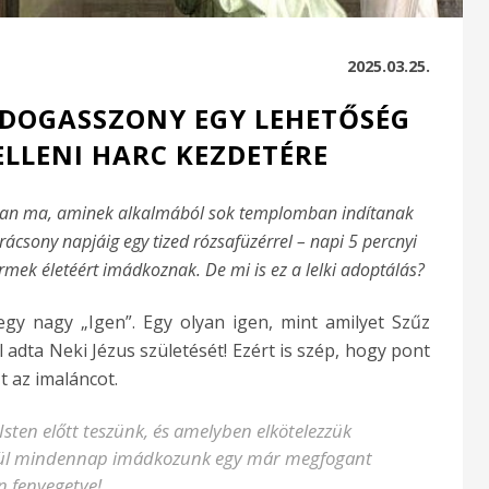
2025.03.25.
DOGASSZONY EGY LEHETŐSÉG
ELLENI HARC KEZDETÉRE
an ma, aminek alkalmából sok templomban indítanak
rácsony napjáig egy tized rózsafüzérrel – napi 5 percnyi
rmek életéért imádkoznak. De mi is ez a lelki adoptálás?
gy nagy „Igen”. Egy olyan igen, mint amilyet Szűz
 adta Neki Jézus születését! Ezért is szép, hogy pont
t az imaláncot.
 Isten előtt teszünk, és amelyben elkötelezzük
tül mindennap imádkozunk egy már megfogant
n fenyegetve!