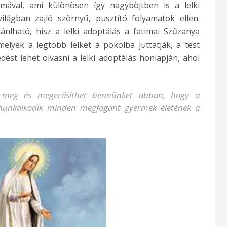
mával, ami különösen így nagyböjtben is a lelki
világban zajló szörnyű, pusztító folyamatok ellen.
ánlható, hisz a lelki adoptálás a fatimai Szűzanya
melyek a legtöbb lelket a pokolba juttatják, a test
ést lehet olvasni a lelki adoptálás honlapján, ahol
k meg és megerősíthet bennünket abban, hogy a
 munkálkodik minden megfogant gyermek életének a