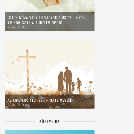
ISTEN NÉMA VAGY ÉN VAGYOK SÜKET? – ILYEN,
AMIKOR CSAK A TÜRELEM OPCIÓ
2026. 08. 03.
AZ ÉGIG ÉRŐ TESTVÉR – MÁTÉ MESÉJE
2026. 08. 01.
KÖNYVEINK