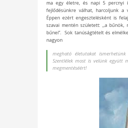
ma egy életre, és napi 5 percnyi i
fejlődésünkre válhat, harcoljunk a 
Éppen ezért engesztelésként is felaj
szavai mentén született: ,,a bűnök, 
bűnei”. Sok tanúságtételt és elmélked
nagyon
megható életutakat ismerhetün
Szentlélek most is velünk együtt
megmentéséért!