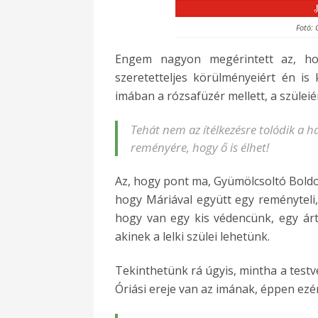
Fotó: 
Engem nagyon megérintett az, ho
szeretetteljes körülményeiért én i
imában a rózsafüzér mellett, a szüleié
Tehát nem az ítélkezésre tolódik a h
reményére, hogy ő is élhet!
Az, hogy pont ma, Gyümölcsoltó Boldog
hogy Máriával együtt egy reményteli,
hogy van egy kis védencünk, egy árt
akinek a lelki szülei lehetünk.
Tekinthetünk rá úgyis, mintha a tes
Óriási ereje van az imának, éppen ezé