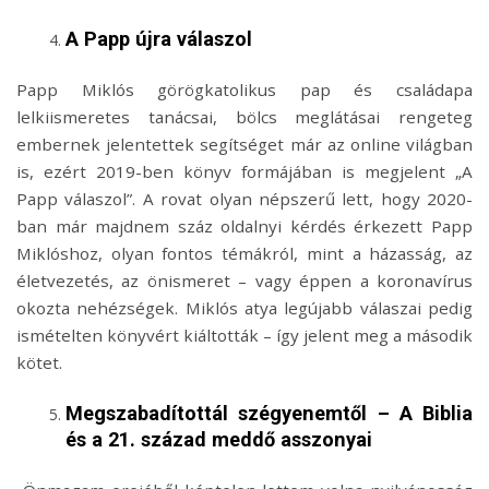
A Papp újra válaszol
Papp Miklós görögkatolikus pap és családapa
lelkiismeretes tanácsai, bölcs meglátásai rengeteg
embernek jelentettek segítséget már az online világban
is, ezért 2019-ben könyv formájában is megjelent „A
Papp válaszol”. A rovat olyan népszerű lett, hogy 2020-
ban már majdnem száz oldalnyi kérdés érkezett Papp
Miklóshoz, olyan fontos témákról, mint a házasság, az
életvezetés, az önismeret – vagy éppen a koronavírus
okozta nehézségek. Miklós atya legújabb válaszai pedig
ismételten könyvért kiáltották – így jelent meg a második
kötet.
Megszabadítottál szégyenemtől – A Biblia
és a 21. század meddő asszonyai