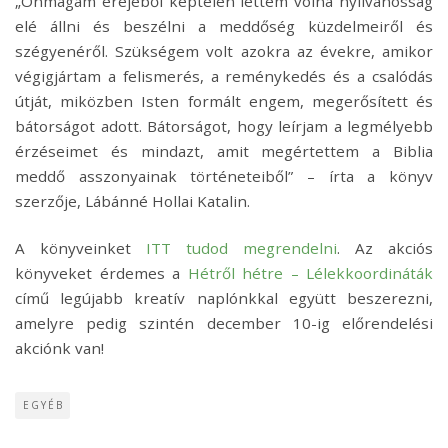
„Önmagam erejéből képtelen lettem volna nyilvánosság
elé állni és beszélni a meddőség küzdelmeiről és
szégyenéről. Szükségem volt azokra az évekre, amikor
végigjártam a felismerés, a reménykedés és a csalódás
útját, miközben Isten formált engem, megerősített és
bátorságot adott. Bátorságot, hogy leírjam a legmélyebb
érzéseimet és mindazt, amit megértettem a Biblia
meddő asszonyainak történeteiből” – írta a könyv
szerzője, Lábánné Hollai Katalin.
A könyveinket
ITT tudod megrendelni
. Az akciós
könyveket érdemes a
Hétről hétre – Lélekkoordináták
című legújabb kreatív naplónkkal együtt beszerezni,
amelyre pedig szintén december 10-ig előrendelési
akciónk van!
EGYÉB