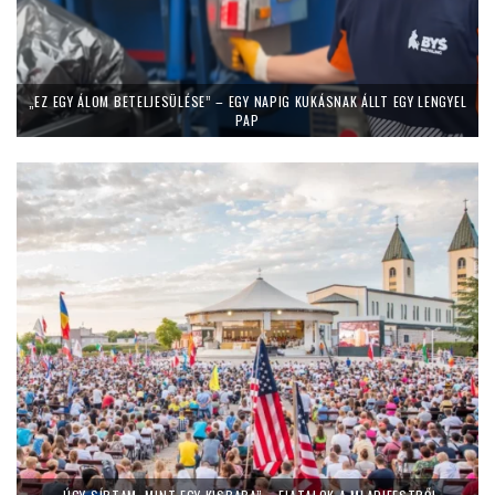
„EZ EGY ÁLOM BETELJESÜLÉSE” – EGY NAPIG KUKÁSNAK ÁLLT EGY LENGYEL
PAP