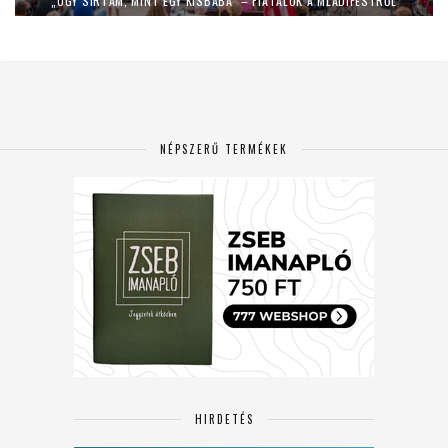
„ÚGY SÍRTAM, MINT EGY KISBABA” – FIATALOK A MLADIFESTRŐL
NÉPSZERŰ TERMÉKEK
HIRDETÉS