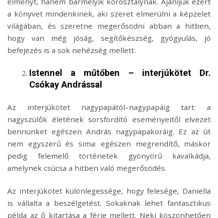
élményt, hanem bármelyik korosztálynak. Ajánljuk ezért
a könyvet mindenkinek, aki szeret elmerülni a képzelet
világában, és szeretne megerősödni abban a hitben,
hogy van még jóság, segítőkészség, gyógyulás, jó
befejezés is a sok nehézség mellett.
Istennel a műtőben – interjúkötet Dr.
Csókay Andrással
Az interjúkötet nagypapától–nagypapáig tart: a
nagyszülők életének sorsfordító eseményeitől elvezet
bennünket egészen András nagypapakoráig. Ez az út
nem egyszerű és sima: egészen megrendítő, máskor
pedig felemelő történetek gyönyörű kavalkádja,
amelynek csúcsa a hitben való megerősödés.
Az interjúkötet különlegessége, hogy felesége, Daniella
is vállalta a beszélgetést. Sokaknak lehet fantasztikus
példa az ő kitartása a férje mellett. Neki köszönhetően