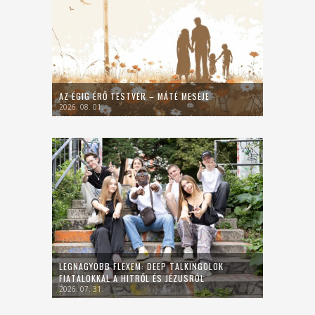
AZ ÉGIG ÉRŐ TESTVÉR – MÁTÉ MESÉJE
2026. 08. 01.
LEGNAGYOBB FLEXEM: DEEP TALKINGOLOK
FIATALOKKAL A HITRŐL ÉS JÉZUSRÓL
2026. 07. 31.