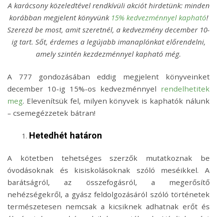
A karácsony közeledtével rendkívüli akciót hirdetünk: minden
korábban megjelent könyvünk
15% kedvezménnyel kapható
!
Szerezd be most, amit szeretnél, a kedvezmény december 10-
ig tart. Sőt, érdemes a legújabb imanaplónkat előrendelni,
amely szintén kezdezménnyel kapható még.
A 777 gondozásában eddig megjelent könyveinket
december 10-ig 15%-os kedvezménnyel
rendelhetitek
meg
. Elevenítsük fel, milyen könyvek is kaphatók nálunk
– csemegézzetek bátran!
Hetedhét határon
A kötetben tehetséges szerzők mutatkoznak be
óvodásoknak és kisiskolásoknak szóló meséikkel. A
barátságról, az összefogásról, a megerősítő
nehézségekről, a gyász feldolgozásáról szóló történetek
természetesen nemcsak a kicsiknek adhatnak erőt és