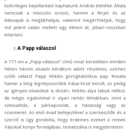
különleges bepillantást kaphatunk András életébe. Általa
nemcsak a missziós orvost, hanem a férjet és az
édesapát is megláthatjuk, valamint megérthetjük, hogy
mit jelent valaki mellett egy életen át, jóban-rosszban
kitartani.
A Papp válaszol
A 777-en a „Papp válaszol” című rovat keretében minden
héten három olvasói kérdésre adott részletes, szívhez
szóló választ Papp Miklós görögkatolikus pap. Rovata
hamar a blog legnépszerűbb írásai közé került, ez pedig
az igényes olvasókat is dicséri. Miklós atya tabuk nélkül,
de mégis irgalommal ír olyan nehéz témákban, mint a
szexualitás, a párkapcsolat, a házasság vagy az
önismeret. Az első évad befejeztével a szerkesztők és a
szerző is úgy gondolta, hogy érdemes ezeket a remek
írásokat könyv formájában, tematizálva is megjelentetni.