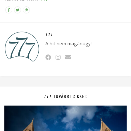
777
A hit nem magánügy!
777 TOVÁBBI CIKKEI: